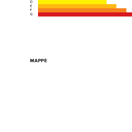
D
E
F
G
MAPPE