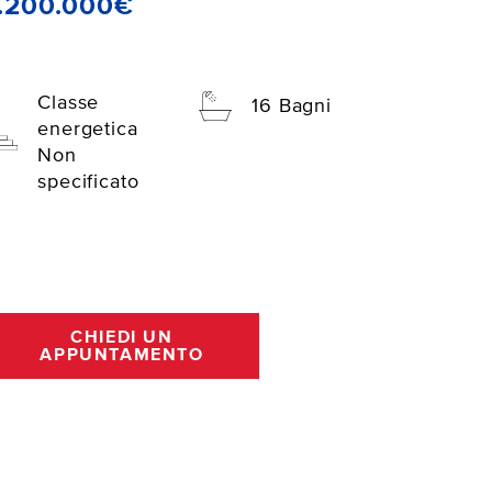
.200.000€
Classe
16 Bagni
energetica
Non
specificato
CHIEDI UN
APPUNTAMENTO