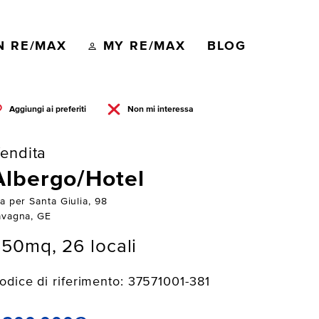
N RE/MAX
MY RE/MAX
BLOG
Aggiungi ai preferiti
Non mi interessa
endita
Albergo/Hotel
a per Santa Giulia, 98
avagna, GE
50mq, 26 locali
odice di riferimento: 37571001-381