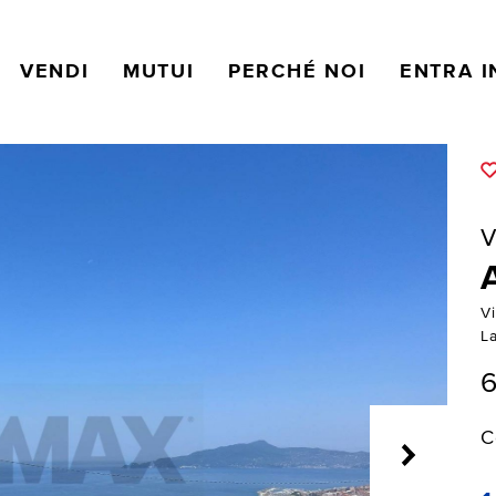
VENDI
MUTUI
PERCHÉ NOI
ENTRA I
V
Vi
L
6
C