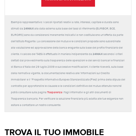
Esempio rappresentativo: I calcoli riportati relativi a rate, interessi, capitale e durata sono
24MAX
stimati da
alla data odierna sulla base dei tassi di riferimento (EURIBOR, BCE,
EUROIRS) sono da considerarsi meramente indicativi e non costituiscono un'offerta da parte
dell'Istituto Rogante. La concessione del mutuo e le condizioni proposte sono subordinate
alla valutazione ed approvazione della banca erogante sulla base del profilo finanziario del
24MAX
cliente. Il calcolo del TAEG è effettuato in maniera indipendente da
secondo i criteri
dettati dal provvedimento sulla trasparenza delle operazioni e dei servizi bancari e finanziari
di Banca d'Italia del 29 luglio 2009 e successive modificazioni. Il cliente riceverà, sulla base
della normativa vigente, la documentazione relativa alle 'Informazioni sul Credito
Immobiliare' e il “Prospetto Informativo Europeo Standardizzato (Pies)' prima della stipula del
contratto per approfondire le clausole e le condizioni definitive del mutuo ottenuto nonché
potrà consultare sulla pagina
Trasparenza
i fogli informativi e gli altri documenti di
Trasparenza bancaria. Per verificare la soluzione finanziaria più adatta alle tue esigenze non
esitare a contattare un nostro consulente.
TROVA IL TUO IMMOBILE