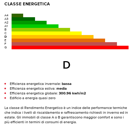
CLASSE ENERGETICA
A4
A3
A2
A1
B
C
D
E
F
G
D
Efficienza energetica invernale:
bassa
Efficienza energetica estiva:
media
Efficienza energetica globale:
300.96 kwh/m2
Edificio a energia quasi zero
La classe di Rendimento Energetico è un indice delle performance termiche
che indica i livelli di riscaldamento e raffrescamento richiesti in inverno ed in
estate. Gli immobili di classe A o B garantiscono maggior comfort e sono i
più efficienti in termini di consumi di energia.