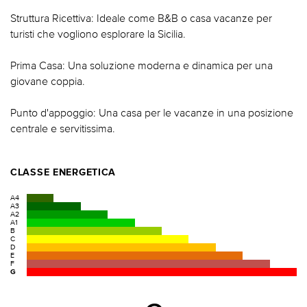
Struttura Ricettiva: Ideale come B&B o casa vacanze per
turisti che vogliono esplorare la Sicilia.
Prima Casa: Una soluzione moderna e dinamica per una
giovane coppia.
Punto d'appoggio: Una casa per le vacanze in una posizione
centrale e servitissima.
CLASSE ENERGETICA
A4
A3
A2
A1
B
C
D
E
F
G