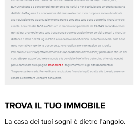
24MAX
stimati da
alla data odierna sulla base dei tassi di riferimento (EURIBOR, BCE,
EUROIRS) sono da considerarsi meramente indicativi e non costituiscono un'offerta da parte
dell'Istituto Rogante. La concessione del mutuo e le condizioni proposte sono subordinate
alla valutazione ed approvazione della banca erogante sulla base del profilo finanziario del
24MAX
cliente. Il calcolo del TAEG è effettuato in maniera indipendente da
secondo i criteri
dettati dal provvedimento sulla trasparenza delle operazioni e dei servizi bancari e finanziari
di Banca d'Italia del 29 luglio 2009 e successive modificazioni. Il cliente riceverà, sulla base
della normativa vigente, la documentazione relativa alle 'Informazioni sul Credito
Immobiliare' e il “Prospetto Informativo Europeo Standardizzato (Pies)' prima della stipula del
contratto per approfondire le clausole e le condizioni definitive del mutuo ottenuto nonché
potrà consultare sulla pagina
Trasparenza
i fogli informativi e gli altri documenti di
Trasparenza bancaria. Per verificare la soluzione finanziaria più adatta alle tue esigenze non
esitare a contattare un nostro consulente.
TROVA IL TUO IMMOBILE
La casa dei tuoi sogni è dietro l’angolo.