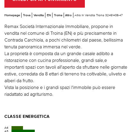
Homepage
Trova
Vendita
EN
Troina
Altro
Altro In Vendita Troina 32461408-47
Remax Società Internazionale Immobiliare, propone in
vendita nel comune di Troina (EN) e più precisamente in
Contrada Carchiola, a pochi chilometri dal paese, bellissima
tenuta panoramica immersa nel verde.
La proprietà è composta da un grande casale adibito a
ristorazione con cucina professionale, grandi sale,e
importanti spazi con tavoli all'aperto da sfruttare nelle giornate
estive, corredata da 8 ettari di terreno tra coltivabile, uliveto e
alberi da frutto.
Vista la posizione e i grandi spazi l'immobile può essere
riadattato ad agriturismo.
CLASSE ENERGETICA
A4
A3