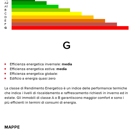
A2
A1
B
C
D
E
F
G
G
Efficienza energetica invernale:
media
Efficienza energetica estiva:
media
Efficienza energetica globale:
Edificio a energia quasi zero
La classe di Rendimento Energetico è un indice delle performance termiche
che indica i livelli di riscaldamento e raffrescamento richiesti in inverno ed in
estate. Gli immobili di classe A o B garantiscono maggior comfort e sono i
più efficienti in termini di consumi di energia.
MAPPE