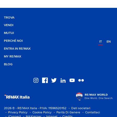
TROVA
VENDI
MUTUI
PERCHÉ NOI
IT
EN
ENTRA IN RE/MAX
MY RE/MAX
BLOG
2026 © - RE/MAX Italia - P.IVA: 11596520152
- Dati societari
- Privacy Policy
- Cookie Policy
- Parità Di Genere
- Contattaci
- iConnect
- MAXimizer
- Intranet
- Credits