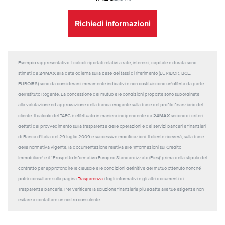
Richiedi informazioni
Esempio rappresentativo: I calcoli riportati relativi a rate, interessi, capitale e durata sono
24MAX
stimati da
alla data odierna sulla base dei tassi di riferimento (EURIBOR, BCE,
EUROIRS) sono da considerarsi meramente indicativi e non costituiscono un'offerta da parte
dell'Istituto Rogante. La concessione del mutuo e le condizioni proposte sono subordinate
alla valutazione ed approvazione della banca erogante sulla base del profilo finanziario del
24MAX
cliente. Il calcolo del TAEG è effettuato in maniera indipendente da
secondo i criteri
dettati dal provvedimento sulla trasparenza delle operazioni e dei servizi bancari e finanziari
di Banca d'Italia del 29 luglio 2009 e successive modificazioni. Il cliente riceverà, sulla base
della normativa vigente, la documentazione relativa alle 'Informazioni sul Credito
Immobiliare' e il “Prospetto Informativo Europeo Standardizzato (Pies)' prima della stipula del
contratto per approfondire le clausole e le condizioni definitive del mutuo ottenuto nonché
potrà consultare sulla pagina
Trasparenza
i fogli informativi e gli altri documenti di
Trasparenza bancaria. Per verificare la soluzione finanziaria più adatta alle tue esigenze non
esitare a contattare un nostro consulente.