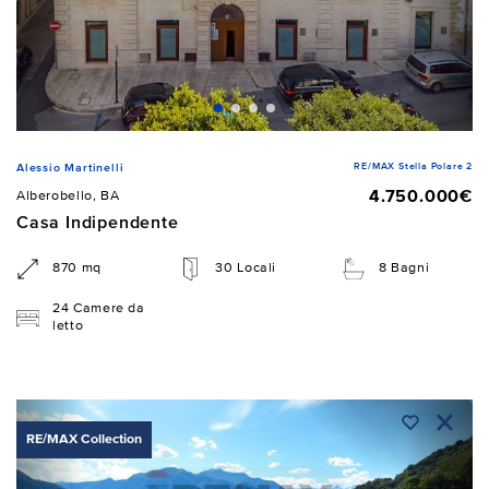
RE/MAX Stella Polare 2
Alessio Martinelli
4.750.000€
Alberobello, BA
Casa Indipendente
870 mq
30 Locali
8 Bagni
24 Camere da
letto
RE/MAX Collection