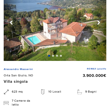
RE/MAX Lakelife
Alessandro Masserini
3.900.000€
Orta San Giulio, NO
Villa singola
623 mq
10 Locali
9 Bagni
7 Camere da
letto