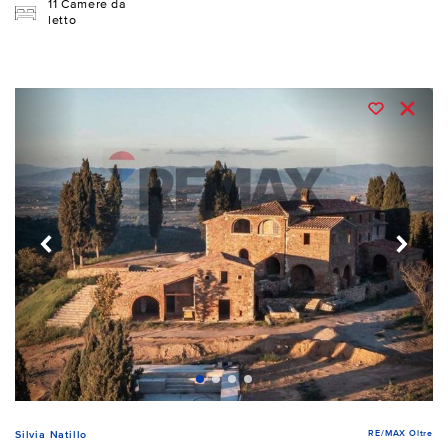
11 Camere da
letto
RE/MAX Oltre
Silvia Natillo