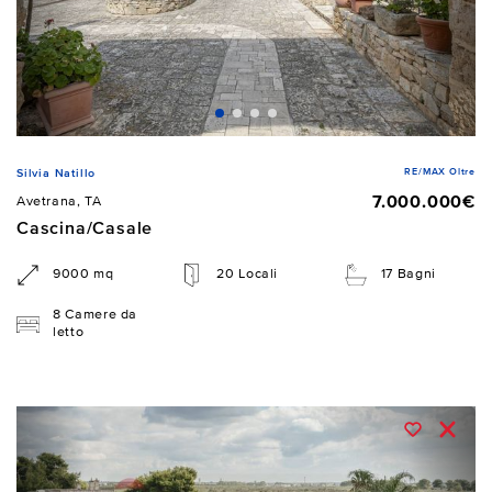
RE/MAX Oltre
Silvia Natillo
7.000.000€
Avetrana, TA
Cascina/Casale
9000 mq
20 Locali
17 Bagni
8 Camere da
letto