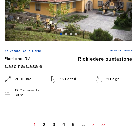
RE/MAX Fabula
Salvatore Della Corte
Richiedere quotazione
Fiumicino, RM
Cascina/Casale
2000 mq
15 Locali
11 Bagni
12 Camere da
letto
1
2
3
4
5
…
>
>>