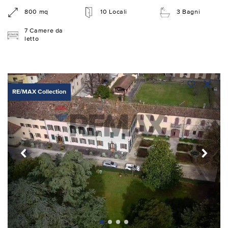
800 mq
10 Locali
3 Bagni
7 Camere da
letto
RE/MAX Collection