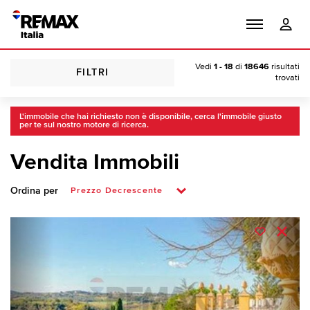
Vedi
1 - 18
di
18646
risultati
FILTRI
trovati
L'immobile che hai richiesto non è disponibile, cerca l'immobile giusto
per te sul nostro motore di ricerca.
Vendita Immobili
Ordina per