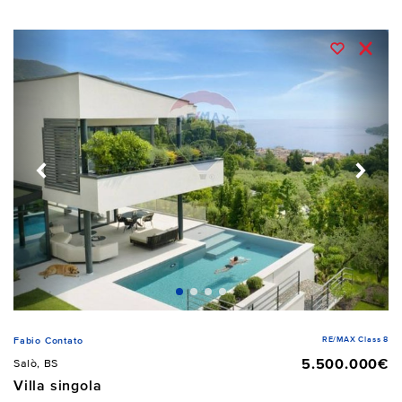
RE/MAX Class 8
Fabio Contato
5.500.000€
Salò, BS
Villa singola