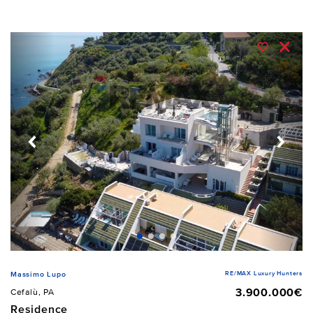
RE/MAX Luxury Hunters
Massimo Lupo
3.900.000€
Cefalù, PA
Residence