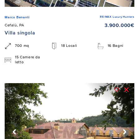
RE/MAX Luxury Hunters
Marco Benanti
3.900.000€
Cefalù, PA
Villa singola
700 mq
18 Locali
16 Bagni
15 Camere da
letto