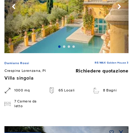
RE/MAX Golden House 3
Damiano Rossi
Richiedere quotazione
Crespina Lorenzana, PI
Villa singola
1000 mq
65 Locali
8 Bagni
7 Camere da
letto