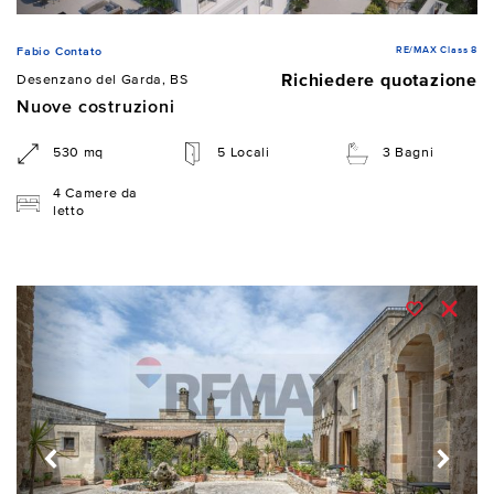
RE/MAX Class 8
Fabio Contato
Richiedere quotazione
Desenzano del Garda, BS
Nuove costruzioni
530 mq
5 Locali
3 Bagni
4 Camere da
letto