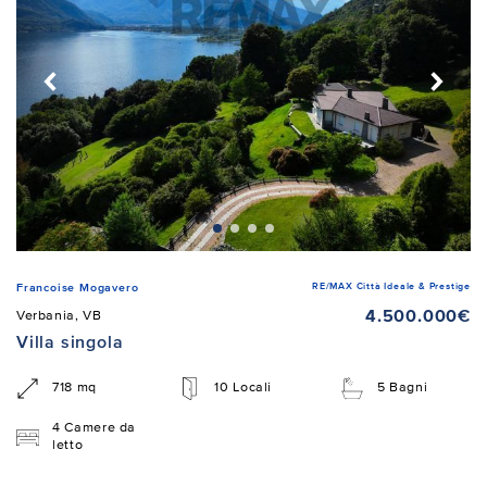
RE/MAX Città Ideale & Prestige
Francoise Mogavero
4.500.000€
Verbania, VB
Villa singola
718 mq
10 Locali
5 Bagni
4 Camere da
letto