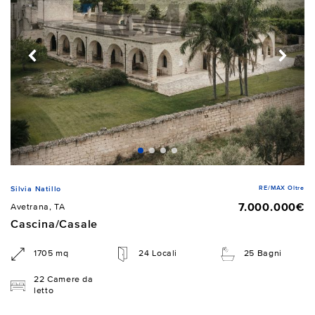
RE/MAX Oltre
Silvia Natillo
7.000.000€
Avetrana, TA
Cascina/Casale
1705 mq
24 Locali
25 Bagni
22 Camere da
letto