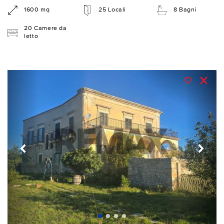
1600 mq
25 Locali
8 Bagni
20 Camere da
letto