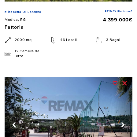
RE/MAX Platinum 6
Elisabetta Di Lorenzo
4.399.000€
Modica, RG
Fattoria
2000 mq
46 Locali
3 Bagni
12 Camere da
letto