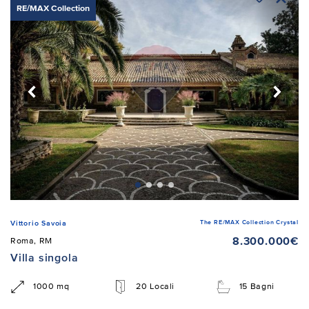
RE/MAX Collection
The RE/MAX Collection Crystal
Vittorio Savoia
8.300.000€
Roma, RM
Villa singola
1000 mq
20 Locali
15 Bagni