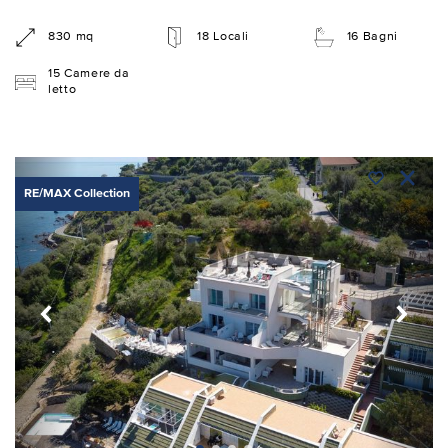
830 mq
18 Locali
16 Bagni
15 Camere da
letto
RE/MAX Collection