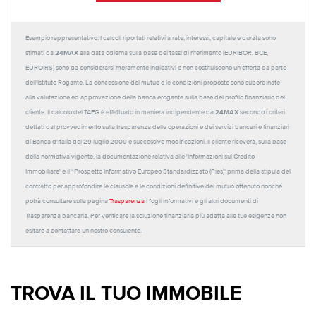
Esempio rappresentativo: I calcoli riportati relativi a rate, interessi, capitale e durata sono
24MAX
stimati da
alla data odierna sulla base dei tassi di riferimento (EURIBOR, BCE,
EUROIRS) sono da considerarsi meramente indicativi e non costituiscono un'offerta da parte
dell'Istituto Rogante. La concessione del mutuo e le condizioni proposte sono subordinate
alla valutazione ed approvazione della banca erogante sulla base del profilo finanziario del
24MAX
cliente. Il calcolo del TAEG è effettuato in maniera indipendente da
secondo i criteri
dettati dal provvedimento sulla trasparenza delle operazioni e dei servizi bancari e finanziari
di Banca d'Italia del 29 luglio 2009 e successive modificazioni. Il cliente riceverà, sulla base
della normativa vigente, la documentazione relativa alle 'Informazioni sul Credito
Immobiliare' e il “Prospetto Informativo Europeo Standardizzato (Pies)' prima della stipula del
contratto per approfondire le clausole e le condizioni definitive del mutuo ottenuto nonché
potrà consultare sulla pagina
Trasparenza
i fogli informativi e gli altri documenti di
Trasparenza bancaria. Per verificare la soluzione finanziaria più adatta alle tue esigenze non
esitare a contattare un nostro consulente.
TROVA IL TUO IMMOBILE