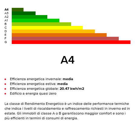
A4
A3
A2
A1
B
C
D
E
F
G
A4
Efficienza energetica invernale:
media
Efficienza energetica estiva:
media
Efficienza energetica globale:
20.47 kwh/m2
Edificio a energia quasi zero
La classe di Rendimento Energetico è un indice delle performance termiche
che indica i livelli di riscaldamento e raffrescamento richiesti in inverno ed in
estate. Gli immobili di classe A o B garantiscono maggior comfort e sono i
più efficienti in termini di consumi di energia.