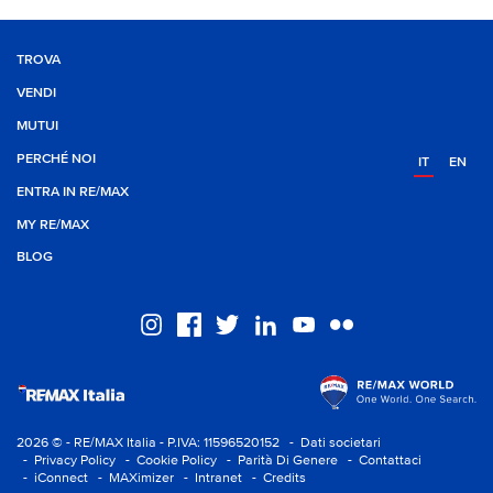
TROVA
VENDI
MUTUI
PERCHÉ NOI
IT
EN
ENTRA IN RE/MAX
MY RE/MAX
BLOG
2026 © - RE/MAX Italia - P.IVA: 11596520152
- Dati societari
- Privacy Policy
- Cookie Policy
- Parità Di Genere
- Contattaci
- iConnect
- MAXimizer
- Intranet
- Credits