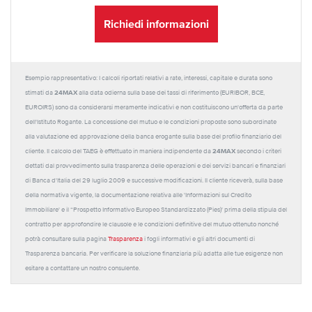
Richiedi informazioni
Esempio rappresentativo: I calcoli riportati relativi a rate, interessi, capitale e durata sono
24MAX
stimati da
alla data odierna sulla base dei tassi di riferimento (EURIBOR, BCE,
EUROIRS) sono da considerarsi meramente indicativi e non costituiscono un'offerta da parte
dell'Istituto Rogante. La concessione del mutuo e le condizioni proposte sono subordinate
alla valutazione ed approvazione della banca erogante sulla base del profilo finanziario del
24MAX
cliente. Il calcolo del TAEG è effettuato in maniera indipendente da
secondo i criteri
dettati dal provvedimento sulla trasparenza delle operazioni e dei servizi bancari e finanziari
di Banca d'Italia del 29 luglio 2009 e successive modificazioni. Il cliente riceverà, sulla base
della normativa vigente, la documentazione relativa alle 'Informazioni sul Credito
Immobiliare' e il “Prospetto Informativo Europeo Standardizzato (Pies)' prima della stipula del
contratto per approfondire le clausole e le condizioni definitive del mutuo ottenuto nonché
potrà consultare sulla pagina
Trasparenza
i fogli informativi e gli altri documenti di
Trasparenza bancaria. Per verificare la soluzione finanziaria più adatta alle tue esigenze non
esitare a contattare un nostro consulente.