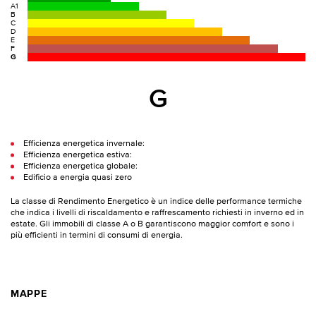
A1
B
C
D
E
F
G
G
Efficienza energetica invernale:
Efficienza energetica estiva:
Efficienza energetica globale:
Edificio a energia quasi zero
La classe di Rendimento Energetico è un indice delle performance termiche
che indica i livelli di riscaldamento e raffrescamento richiesti in inverno ed in
estate. Gli immobili di classe A o B garantiscono maggior comfort e sono i
più efficienti in termini di consumi di energia.
MAPPE