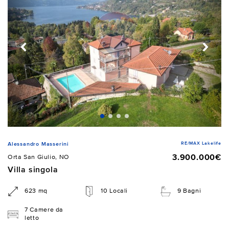
RE/MAX Lakelife
Alessandro Masserini
3.900.000€
Orta San Giulio, NO
Villa singola
623 mq
10 Locali
9 Bagni
7 Camere da
letto