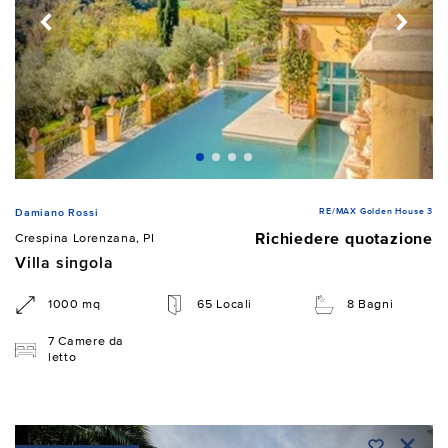
RE/MAX Golden House 3
Damiano Rossi
Richiedere quotazione
Crespina Lorenzana, PI
Villa singola
1000 mq
65 Locali
8 Bagni
7 Camere da
letto