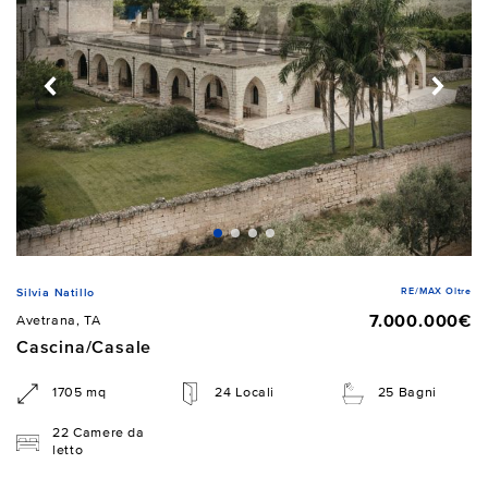
RE/MAX Oltre
Silvia Natillo
7.000.000€
Avetrana, TA
Cascina/Casale
1705 mq
24 Locali
25 Bagni
22 Camere da
letto