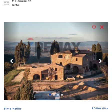
11 Camere da
letto
RE/MAX Oltre
Silvia Natillo