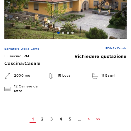
RE/MAX Fabula
Salvatore Della Corte
Richiedere quotazione
Fiumicino, RM
Cascina/Casale
2000 mq
15 Locali
11 Bagni
12 Camere da
letto
1
2
3
4
5
…
>
>>