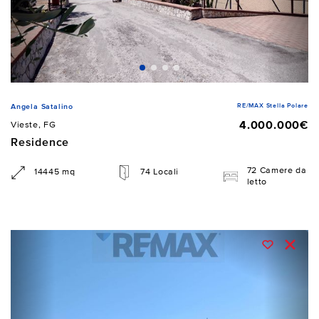
RE/MAX Stella Polare
Angela Satalino
4.000.000€
Vieste, FG
Residence
72 Camere da
14445 mq
74 Locali
letto