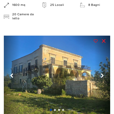
1600 mq
25 Locali
8 Bagni
20 Camere da
letto