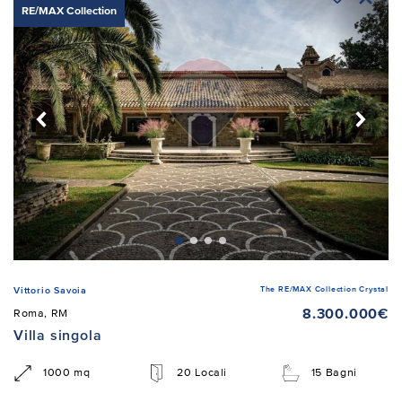
RE/MAX Collection
The RE/MAX Collection Crystal
Vittorio Savoia
8.300.000€
Roma, RM
Villa singola
1000 mq
20 Locali
15 Bagni