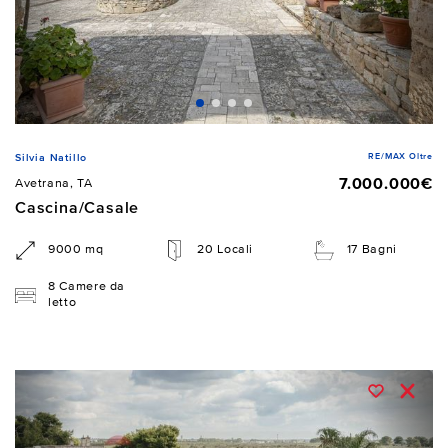
RE/MAX Oltre
Silvia Natillo
7.000.000€
Avetrana, TA
Cascina/Casale
9000 mq
20 Locali
17 Bagni
8 Camere da
letto