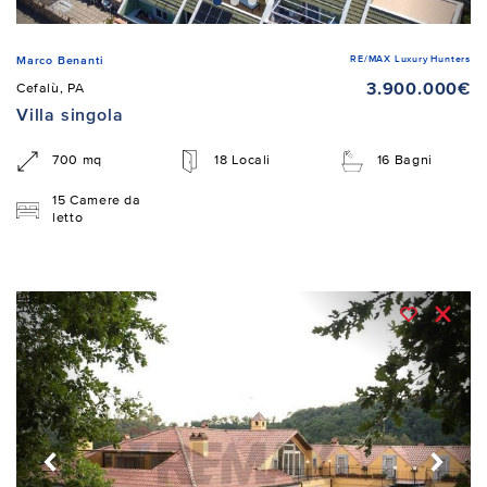
RE/MAX Luxury Hunters
Marco Benanti
3.900.000€
Cefalù, PA
Villa singola
700 mq
18 Locali
16 Bagni
15 Camere da
letto