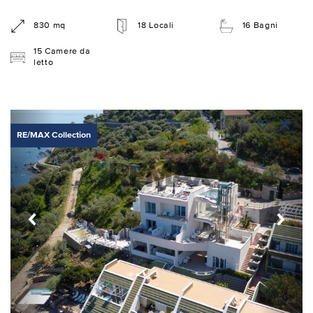
830 mq
18 Locali
16 Bagni
15 Camere da
letto
RE/MAX Collection