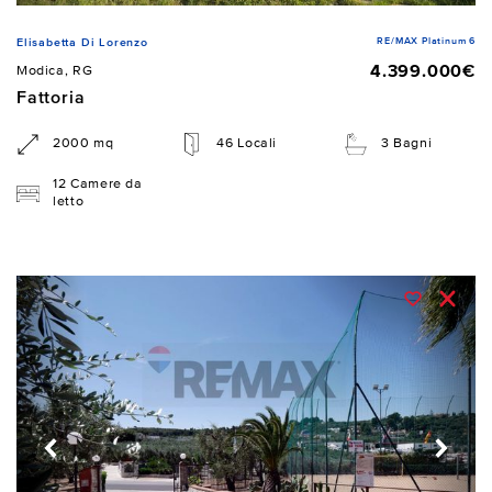
RE/MAX Platinum 6
Elisabetta Di Lorenzo
4.399.000€
Modica, RG
Fattoria
2000 mq
46 Locali
3 Bagni
12 Camere da
letto