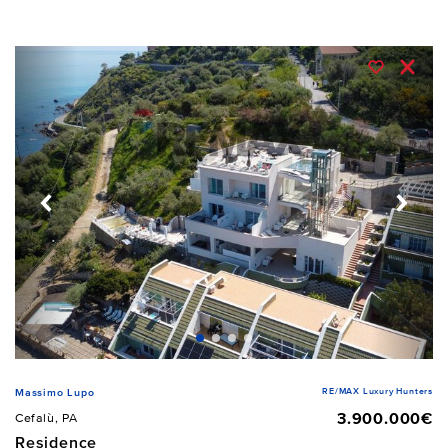
RE/MAX Luxury Hunters
Massimo Lupo
3.900.000€
Cefalù, PA
Residence