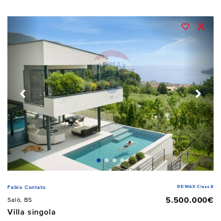
RE/MAX Class 8
Fabio Contato
5.500.000€
Salò, BS
Villa singola