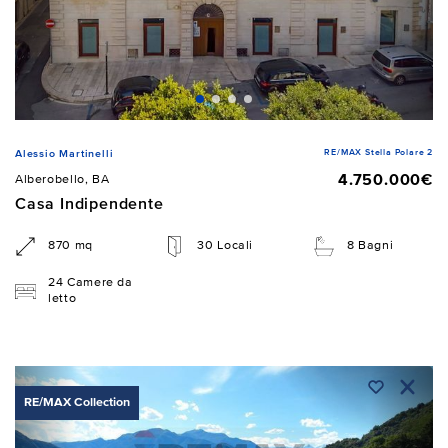
RE/MAX Stella Polare 2
Alessio Martinelli
4.750.000€
Alberobello, BA
Casa Indipendente
870 mq
30 Locali
8 Bagni
24 Camere da
letto
RE/MAX Collection