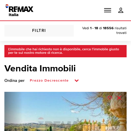
Vedi
1 - 18
di
18556
risultati
FILTRI
trovati
L'immobile che hai richiesto non è disponibile, cerca l'immobile giusto
per te sul nostro motore di ricerca.
Vendita Immobili
Ordina per