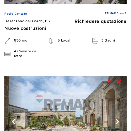
RE/MAX Class 8
Fabio Contato
Richiedere quotazione
Desenzano del Garda, BS
Nuove costruzioni
530 mq
5 Locali
3 Bagni
4 Camere da
letto