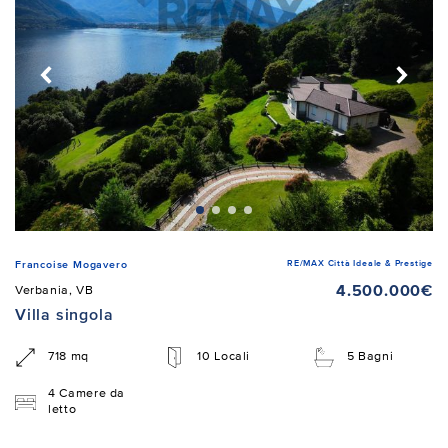
RE/MAX Città Ideale & Prestige
Francoise Mogavero
4.500.000€
Verbania, VB
Villa singola
718 mq
10 Locali
5 Bagni
4 Camere da
letto