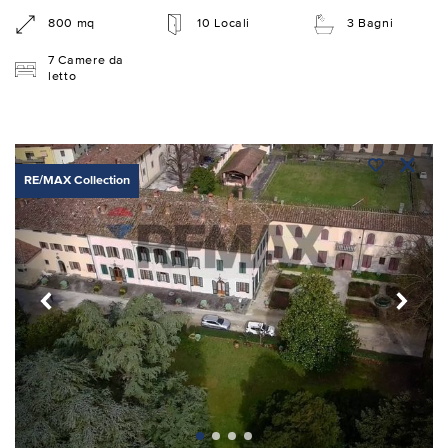
800 mq
10 Locali
3 Bagni
7 Camere da
letto
RE/MAX Collection