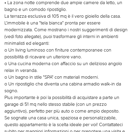
• La zona notte comprende due ampie camere da letto, un
bagno e un comodo ripostiglio.
La terrazza esclusiva di 105 mq è il vero gioiello della casa.
L'immobile è una "tela bianca" pronta per essere
modernizzata. Come mostrano i nostri suggerimenti di design
(vedi foto allegate), puoi trasformare gli interni in ambienti
minimalisti ed eleganti:
o Un living luminoso con finiture contemporanee con
possibilità di ricavare un ulteriore vano.
o Una cucina moderna con affaccio su un delizioso angolo
relax in veranda.
o Un bagno in stile "SPA" con materiali moderni.
o Un ripostiglio che diventa una cabina armadio walk-in da
sogno.
Plus importante è poi la possibilità di acquistare a parte un
garage di 51 mq nello stesso stabile (con un prezzo
aggiuntivo), perfetto per più auto o come ampio deposito.
Se sognate una casa unica, spaziosa e personalizzabile,
questo appartamento è la scelta ideale per voi! Contattateci
subito per maggiori informazioni o per prenotare una visita e