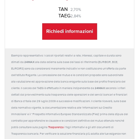
TAN
2,70%
TAEG
2,84%
Richiedi informazioni
Esempio rappresentativo: I calcoli riportati relativi a rate, interessi, capitale e durata sono
24MAX
stimati da
alla data odierna sulla base dei tassi di riferimento (EURIBOR, BCE,
EUROIRS) sono da considerarsi meramente indicativi e non costituiscono un'offerta da parte
dell'Istituto Rogante. La concessione del mutuo e le condizioni proposte sono subordinate
alla valutazione ed approvazione della banca erogante sulla base del profilo finanziario del
24MAX
cliente. Il calcolo del TAEG è effettuato in maniera indipendente da
secondo i criteri
dettati dal provvedimento sulla trasparenza delle operazioni e dei servizi bancari e finanziari
di Banca d'Italia del 29 luglio 2009 e successive modificazioni. Il cliente riceverà, sulla base
della normativa vigente, la documentazione relativa alle 'Informazioni sul Credito
Immobiliare' e il “Prospetto Informativo Europeo Standardizzato (Pies)' prima della stipula del
contratto per approfondire le clausole e le condizioni definitive del mutuo ottenuto nonché
potrà consultare sulla pagina
Trasparenza
i fogli informativi e gli altri documenti di
Trasparenza bancaria. Per verificare la soluzione finanziaria più adatta alle tue esigenze non