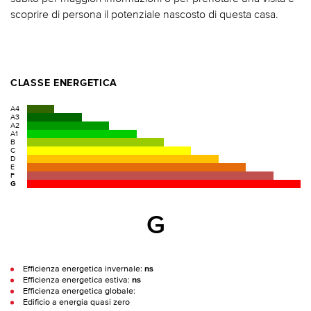
scoprire di persona il potenziale nascosto di questa casa.
CLASSE ENERGETICA
A4
A3
A2
A1
B
C
D
E
F
G
G
Efficienza energetica invernale:
ns
Efficienza energetica estiva:
ns
Efficienza energetica globale:
Edificio a energia quasi zero