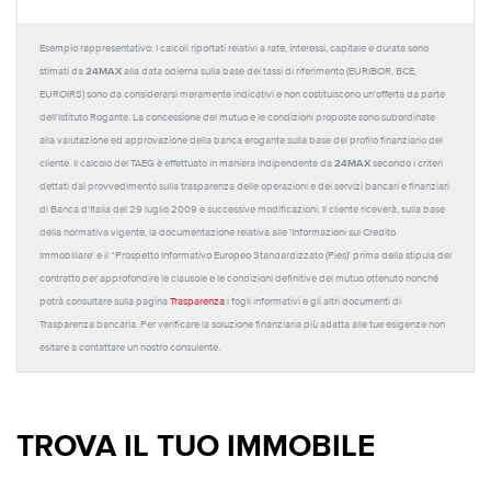
Esempio rappresentativo: I calcoli riportati relativi a rate, interessi, capitale e durata sono
24MAX
stimati da
alla data odierna sulla base dei tassi di riferimento (EURIBOR, BCE,
EUROIRS) sono da considerarsi meramente indicativi e non costituiscono un'offerta da parte
dell'Istituto Rogante. La concessione del mutuo e le condizioni proposte sono subordinate
alla valutazione ed approvazione della banca erogante sulla base del profilo finanziario del
24MAX
cliente. Il calcolo del TAEG è effettuato in maniera indipendente da
secondo i criteri
dettati dal provvedimento sulla trasparenza delle operazioni e dei servizi bancari e finanziari
di Banca d'Italia del 29 luglio 2009 e successive modificazioni. Il cliente riceverà, sulla base
della normativa vigente, la documentazione relativa alle 'Informazioni sul Credito
Immobiliare' e il “Prospetto Informativo Europeo Standardizzato (Pies)' prima della stipula del
contratto per approfondire le clausole e le condizioni definitive del mutuo ottenuto nonché
potrà consultare sulla pagina
Trasparenza
i fogli informativi e gli altri documenti di
Trasparenza bancaria. Per verificare la soluzione finanziaria più adatta alle tue esigenze non
esitare a contattare un nostro consulente.
TROVA IL TUO IMMOBILE