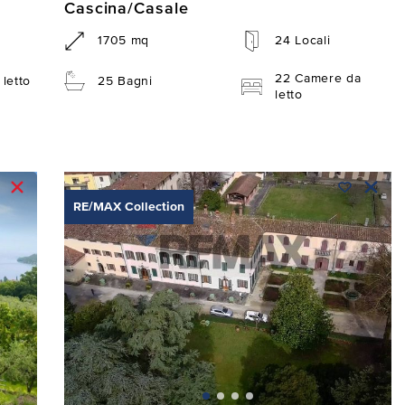
Cascina/Casale
1705 mq
24 Locali
22 Camere da
letto
25 Bagni
letto
RE/MAX Collection