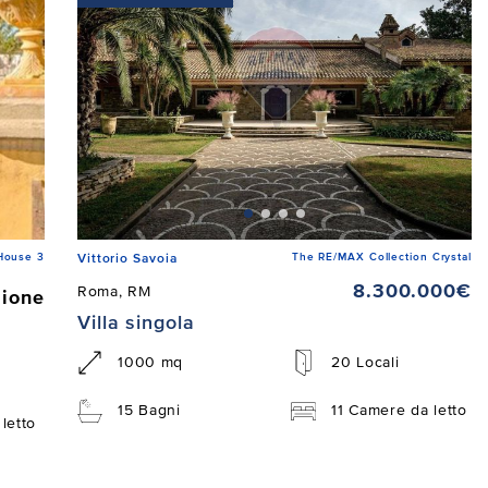
House 3
The RE/MAX Collection Crystal
Vittorio Savoia
8.300.000€
Roma, RM
zione
Villa singola
1000 mq
20 Locali
15 Bagni
11 Camere da letto
letto