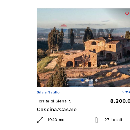
RE/MA
Silvia Natillo
8.200.
Torrita di Siena, SI
Cascina/Casale
1040 mq
27 Locali