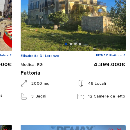
Polare 2
RE/MAX Platinum 6
Elisabetta Di Lorenzo
000€
4.399.000€
Modica, RG
Fattoria
2000 mq
46 Locali
da
3 Bagni
12 Camere da letto