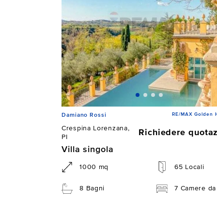
RE/MAX Golden 
Damiano Rossi
Crespina Lorenzana,
Richiedere quota
PI
Villa singola
1000 mq
65 Locali
8 Bagni
7 Camere da 