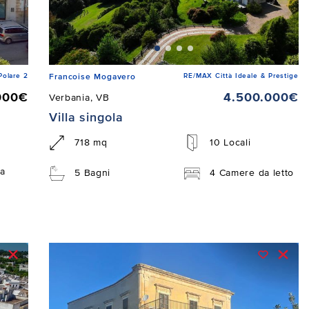
Polare 2
RE/MAX Città Ideale & Prestige
Francoise Mogavero
000€
4.500.000€
Verbania, VB
Villa singola
718 mq
10 Locali
a
5 Bagni
4 Camere da letto