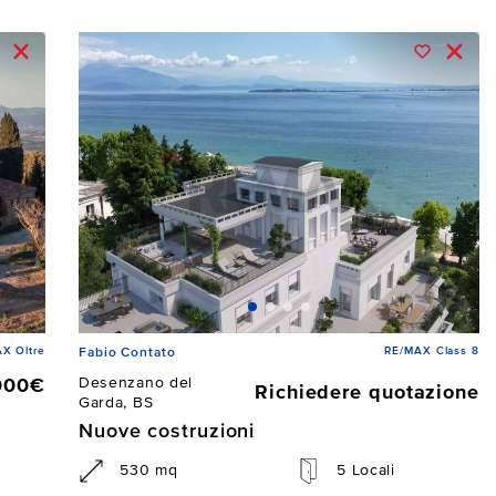
X Oltre
RE/MAX Class 8
Fabio Contato
Desenzano del
000€
Richiedere quotazione
Garda, BS
Nuove costruzioni
530 mq
5 Locali