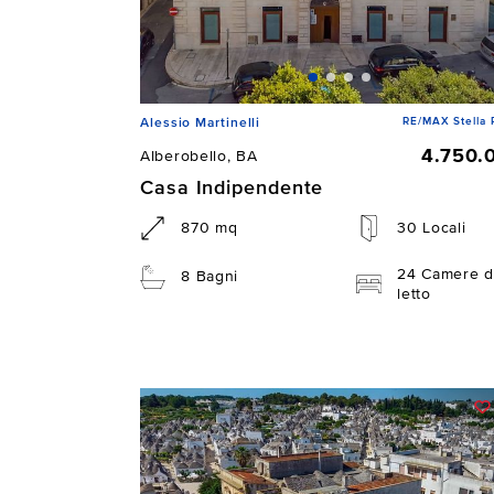
RE/MAX Stella 
Alessio Martinelli
4.750.
Alberobello, BA
Casa Indipendente
870 mq
30 Locali
24 Camere d
8 Bagni
letto