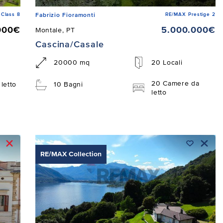
Class 8
RE/MAX Prestige 2
Fabrizio Fioramonti
000€
5.000.000€
Montale, PT
Cascina/Casale
20000 mq
20 Locali
20 Camere da
letto
10 Bagni
letto
RE/MAX Collection