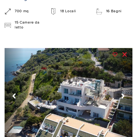
700 mq
18 Locali
16 Bagni
15 Camere da
letto