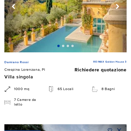
RE/MAX Golden House 3
Damiano Rossi
Richiedere quotazione
Crespina Lorenzana, PI
Villa singola
1000 mq
65 Locali
8 Bagni
7 Camere da
letto