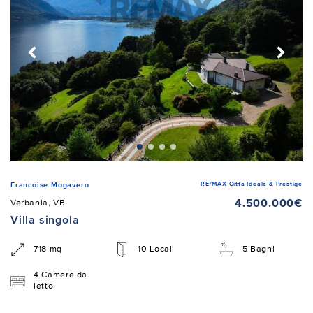
RE/MAX Città Ideale & Prestige
Francoise Mogavero
4.500.000€
Verbania, VB
Villa singola
718 mq
10 Locali
5 Bagni
4 Camere da
letto