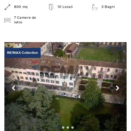
800 mq
10 Locali
3 Bagni
7 Camere da
letto
RE/MAX Collection