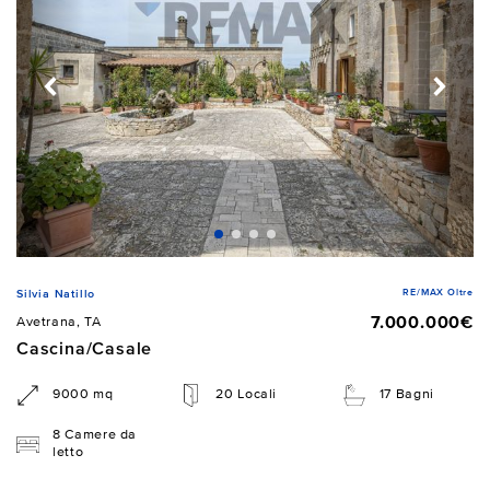
RE/MAX Oltre
Silvia Natillo
7.000.000€
Avetrana, TA
Cascina/Casale
9000 mq
20 Locali
17 Bagni
8 Camere da
letto