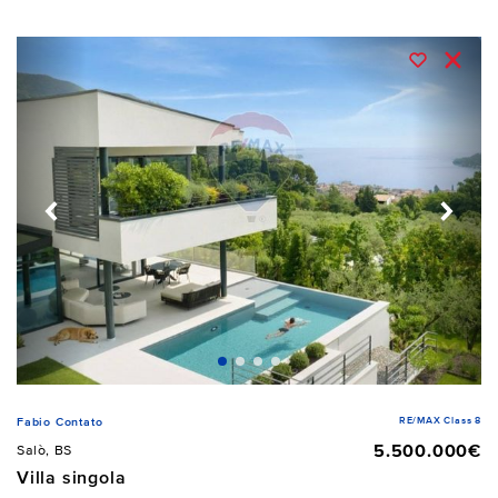
RE/MAX Class 8
Fabio Contato
5.500.000€
Salò, BS
Villa singola