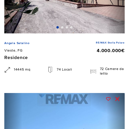
RE/MAX Stella Polare
Angela Satalino
4.000.000€
Vieste, FG
Residence
72 Camere da
14445 mq
74 Locali
letto