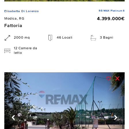
RE/MAX Platinum 6
Elisabetta Di Lorenzo
4.399.000€
Modica, RG
Fattoria
2000 mq
46 Locali
3 Bagni
12 Camere da
letto