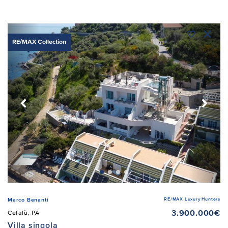
RE/MAX Collection
RE/MAX Luxury Hunters
Marco Benanti
3.900.000€
Cefalù, PA
Villa singola