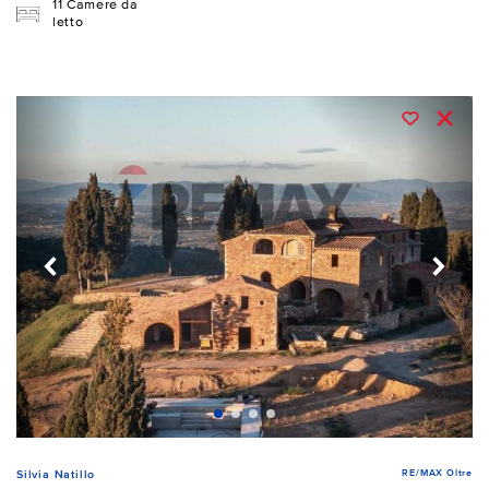
11 Camere da
letto
RE/MAX Oltre
Silvia Natillo