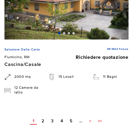
RE/MAX Fabula
Salvatore Della Corte
Richiedere quotazione
Fiumicino, RM
Cascina/Casale
2000 mq
15 Locali
11 Bagni
12 Camere da
letto
1
2
3
4
5
…
>
>>