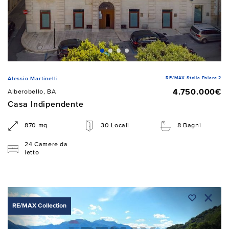
RE/MAX Stella Polare 2
Alessio Martinelli
4.750.000€
Alberobello, BA
Casa Indipendente
870 mq
30 Locali
8 Bagni
24 Camere da
letto
RE/MAX Collection