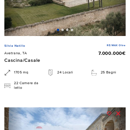
RE/MAX Oltre
Silvia Natillo
7.000.000€
Avetrana, TA
Cascina/Casale
1705 mq
24 Locali
25 Bagni
22 Camere da
letto