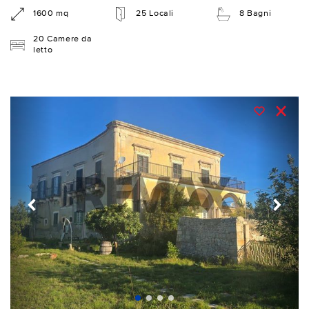
1600 mq
25 Locali
8 Bagni
20 Camere da
letto