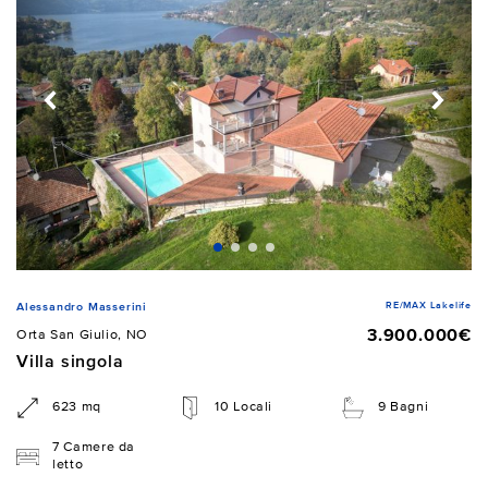
RE/MAX Lakelife
Alessandro Masserini
3.900.000€
Orta San Giulio, NO
Villa singola
623 mq
10 Locali
9 Bagni
7 Camere da
letto