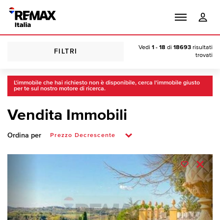
Vedi
1 - 18
di
18693
risultati
FILTRI
trovati
L'immobile che hai richiesto non è disponibile, cerca l'immobile giusto
per te sul nostro motore di ricerca.
Vendita Immobili
Ordina per