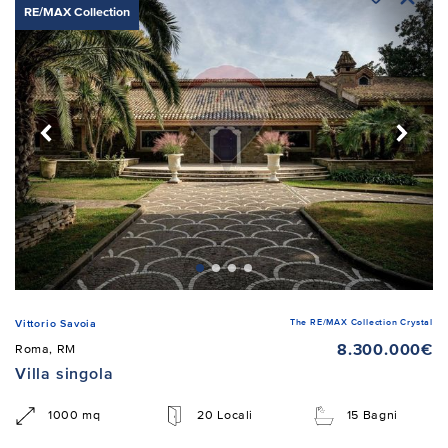
RE/MAX Collection
The RE/MAX Collection Crystal
Vittorio Savoia
8.300.000€
Roma, RM
Villa singola
1000 mq
20 Locali
15 Bagni