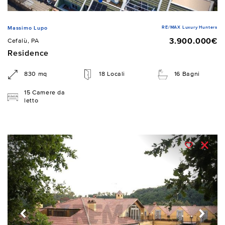
RE/MAX Luxury Hunters
Massimo Lupo
3.900.000€
Cefalù, PA
Residence
830 mq
18 Locali
16 Bagni
15 Camere da
letto