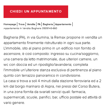
CHIEDI UN APPUNTAMENTO
Homepage
Trova
Vendita
PA
Bagheria
Appartamento
Appartamento In Vendita Bagheria 39391143-660
Bagheria (PA), in via Gumina, la Remax propone in vendita un
appartamento finemente ristrutturato in ogni sua parte.
L'immobile, sito al piano primo in un edificio non fornito di
ascensore, è così composto: ingresso su cucina/soggiorno,
una camera da letto matrimoniale, due ulteriori camere, un
wc con doccia ed un ripostiglio/lavanderia; completa
l'immobile un'ulteriore stanza esclusiva di pertinenza al piano
quinto con terrazzo panoramico in condivisione.
La casa si trova a soli 4 minuti dalla stazione ferroviaria ed a 2
km dal borgo marinaro di Aspra, nei pressi del Corso Butera,
in una zona fornita da svariati servizi quali: farmacia,
supermercati, scuole, panifici, bar, ufficio postale ed attività di
vario genere.