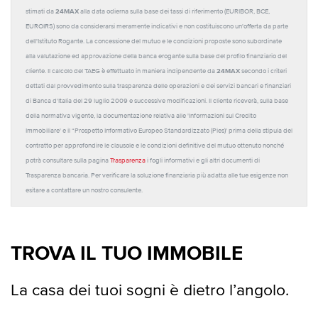
24MAX
stimati da
alla data odierna sulla base dei tassi di riferimento (EURIBOR, BCE,
EUROIRS) sono da considerarsi meramente indicativi e non costituiscono un'offerta da parte
dell'Istituto Rogante. La concessione del mutuo e le condizioni proposte sono subordinate
alla valutazione ed approvazione della banca erogante sulla base del profilo finanziario del
24MAX
cliente. Il calcolo del TAEG è effettuato in maniera indipendente da
secondo i criteri
dettati dal provvedimento sulla trasparenza delle operazioni e dei servizi bancari e finanziari
di Banca d'Italia del 29 luglio 2009 e successive modificazioni. Il cliente riceverà, sulla base
della normativa vigente, la documentazione relativa alle 'Informazioni sul Credito
Immobiliare' e il “Prospetto Informativo Europeo Standardizzato (Pies)' prima della stipula del
contratto per approfondire le clausole e le condizioni definitive del mutuo ottenuto nonché
potrà consultare sulla pagina
Trasparenza
i fogli informativi e gli altri documenti di
Trasparenza bancaria. Per verificare la soluzione finanziaria più adatta alle tue esigenze non
esitare a contattare un nostro consulente.
TROVA IL TUO IMMOBILE
La casa dei tuoi sogni è dietro l’angolo.