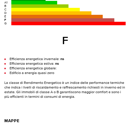
A1
B
C
D
E
F
G
F
Efficienza energetica invernale:
ns
Efficienza energetica estiva:
ns
Efficienza energetica globale:
Edificio a energia quasi zero
La classe di Rendimento Energetico è un indice delle performance termiche
che indica i livelli di riscaldamento e raffrescamento richiesti in inverno ed in
estate. Gli immobili di classe A o B garantiscono maggior comfort e sono i
più efficienti in termini di consumi di energia.
MAPPE