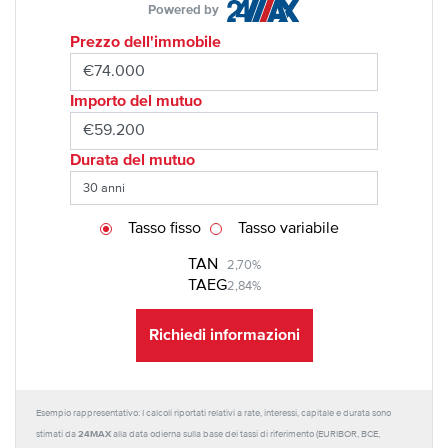
Powered by
Prezzo dell'immobile
Importo del mutuo
Durata del mutuo
Tasso fisso
Tasso variabile
TAN
2,70%
TAEG
2,84%
Richiedi informazioni
Esempio rappresentativo: I calcoli riportati relativi a rate, interessi, capitale e durata sono
24MAX
stimati da
alla data odierna sulla base dei tassi di riferimento (EURIBOR, BCE,