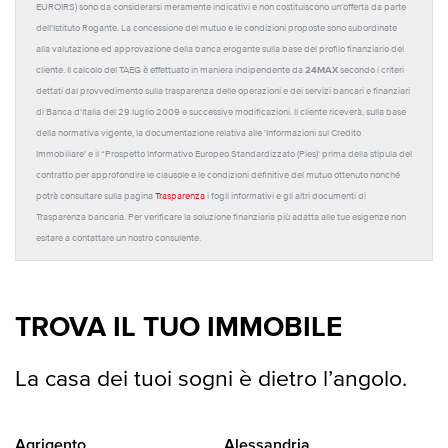
EUROIRS) sono da considerarsi meramente indicativi e non costituiscono un'offerta da parte
dell'Istituto Rogante. La concessione del mutuo e le condizioni proposte sono subordinate
alla valutazione ed approvazione della banca erogante sulla base del profilo finanziario del
24MAX
cliente. Il calcolo del TAEG è effettuato in maniera indipendente da
secondo i criteri
dettati dal provvedimento sulla trasparenza delle operazioni e dei servizi bancari e finanziari
di Banca d'Italia del 29 luglio 2009 e successive modificazioni. Il cliente riceverà, sulla base
della normativa vigente, la documentazione relativa alle 'Informazioni sul Credito
Immobiliare' e il “Prospetto Informativo Europeo Standardizzato (Pies)' prima della stipula del
contratto per approfondire le clausole e le condizioni definitive del mutuo ottenuto nonché
potrà consultare sulla pagina
Trasparenza
i fogli informativi e gli altri documenti di
Trasparenza bancaria. Per verificare la soluzione finanziaria più adatta alle tue esigenze non
esitare a contattare un nostro consulente.
TROVA IL TUO IMMOBILE
La casa dei tuoi sogni è dietro l’angolo.
Agrigento
Alessandria