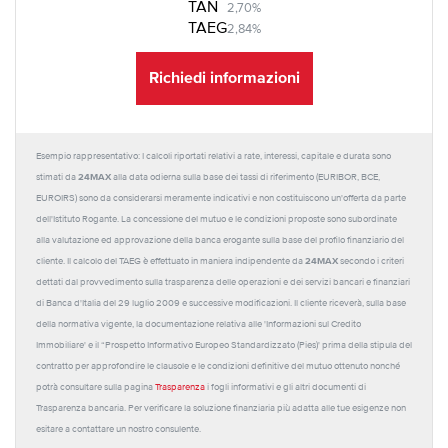
TAN
2,70%
TAEG
2,84%
Richiedi informazioni
Esempio rappresentativo: I calcoli riportati relativi a rate, interessi, capitale e durata sono
24MAX
stimati da
alla data odierna sulla base dei tassi di riferimento (EURIBOR, BCE,
EUROIRS) sono da considerarsi meramente indicativi e non costituiscono un'offerta da parte
dell'Istituto Rogante. La concessione del mutuo e le condizioni proposte sono subordinate
alla valutazione ed approvazione della banca erogante sulla base del profilo finanziario del
24MAX
cliente. Il calcolo del TAEG è effettuato in maniera indipendente da
secondo i criteri
dettati dal provvedimento sulla trasparenza delle operazioni e dei servizi bancari e finanziari
di Banca d'Italia del 29 luglio 2009 e successive modificazioni. Il cliente riceverà, sulla base
della normativa vigente, la documentazione relativa alle 'Informazioni sul Credito
Immobiliare' e il “Prospetto Informativo Europeo Standardizzato (Pies)' prima della stipula del
contratto per approfondire le clausole e le condizioni definitive del mutuo ottenuto nonché
potrà consultare sulla pagina
Trasparenza
i fogli informativi e gli altri documenti di
Trasparenza bancaria. Per verificare la soluzione finanziaria più adatta alle tue esigenze non
esitare a contattare un nostro consulente.