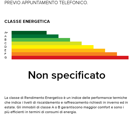
PREVIO APPUNTAMENTO TELEFONICO.
CLASSE ENERGETICA
A+
A
B
C
D
E
F
G
Non specificato
La classe di Rendimento Energetico è un indice delle performance termiche
che indica i livelli di riscaldamento e raffrescamento richiesti in inverno ed in
estate. Gli immobili di classe A o B garantiscono maggior comfort e sono i
più efficienti in termini di consumi di energia.