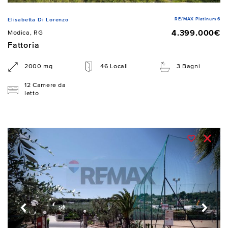
RE/MAX Platinum 6
Elisabetta Di Lorenzo
4.399.000€
Modica, RG
Fattoria
2000 mq
46 Locali
3 Bagni
12 Camere da
letto