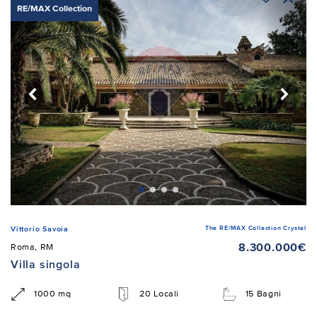
RE/MAX Collection
The RE/MAX Collection Crystal
Vittorio Savoia
8.300.000€
Roma, RM
Villa singola
1000 mq
20 Locali
15 Bagni