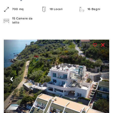
700 mq
18 Locali
16 Bagni
15 Camere da
letto