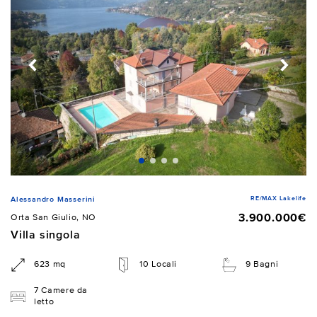
RE/MAX Lakelife
Alessandro Masserini
3.900.000€
Orta San Giulio, NO
Villa singola
623 mq
10 Locali
9 Bagni
7 Camere da
letto