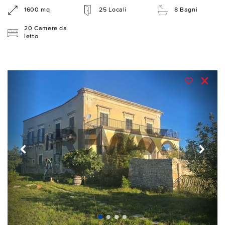
1600 mq
25 Locali
8 Bagni
20 Camere da
letto