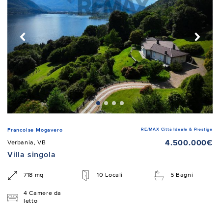
RE/MAX Città Ideale & Prestige
Francoise Mogavero
4.500.000€
Verbania, VB
Villa singola
718 mq
10 Locali
5 Bagni
4 Camere da
letto