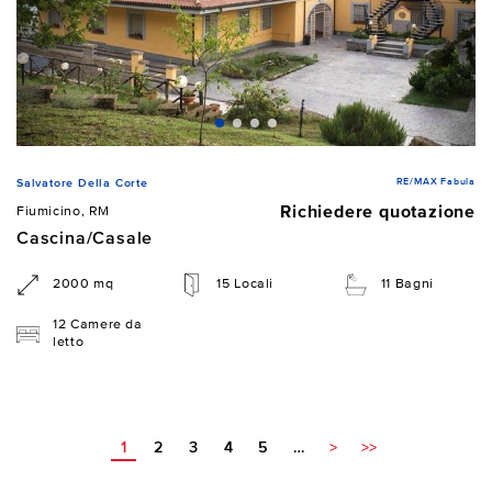
RE/MAX Fabula
Salvatore Della Corte
Richiedere quotazione
Fiumicino, RM
Cascina/Casale
2000 mq
15 Locali
11 Bagni
12 Camere da
letto
1
2
3
4
5
…
>
>>