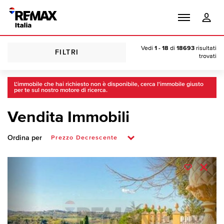
Vedi
1 - 18
di
18693
risultati
FILTRI
trovati
L'immobile che hai richiesto non è disponibile, cerca l'immobile giusto
per te sul nostro motore di ricerca.
Vendita Immobili
Ordina per