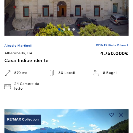
RE/MAX Stella Polare 2
Alessio Martinelli
4.750.000€
Alberobello, BA
Casa Indipendente
870 mq
30 Locali
8 Bagni
24 Camere da
letto
RE/MAX Collection