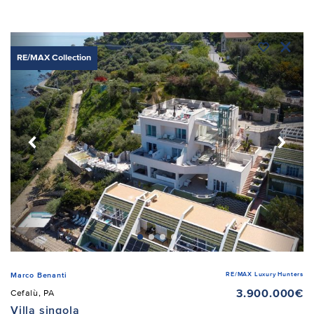
RE/MAX Collection
RE/MAX Luxury Hunters
Marco Benanti
3.900.000€
Cefalù, PA
Villa singola