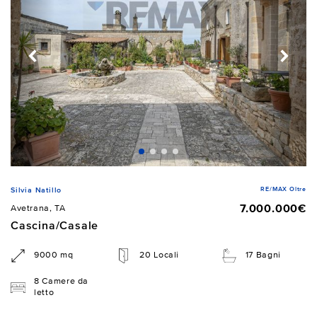
RE/MAX Oltre
Silvia Natillo
7.000.000€
Avetrana, TA
Cascina/Casale
9000 mq
20 Locali
17 Bagni
8 Camere da
letto