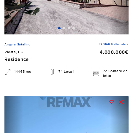
RE/MAX Stella Polare
Angela Satalino
4.000.000€
Vieste, FG
Residence
72 Camere da
14445 mq
74 Locali
letto