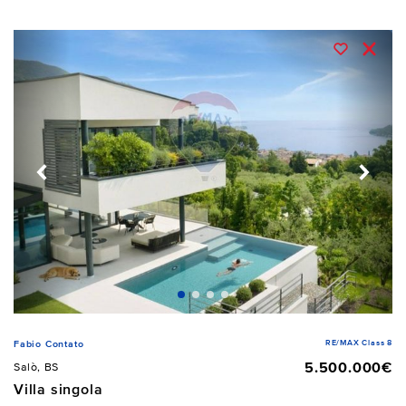
RE/MAX Class 8
Fabio Contato
5.500.000€
Salò, BS
Villa singola