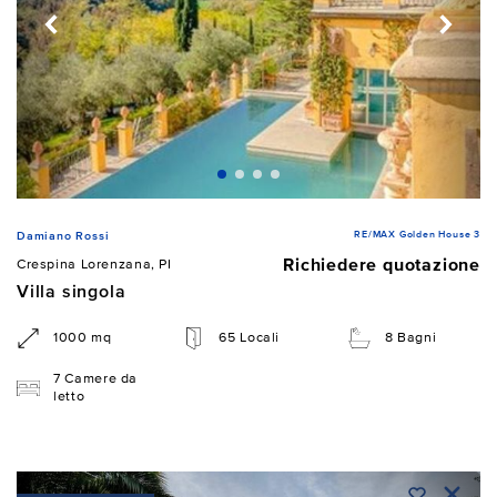
RE/MAX Golden House 3
Damiano Rossi
Richiedere quotazione
Crespina Lorenzana, PI
Villa singola
1000 mq
65 Locali
8 Bagni
7 Camere da
letto