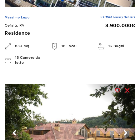
RE/MAX Luxury Hunters
Massimo Lupo
3.900.000€
Cefalù, PA
Residence
830 mq
18 Locali
16 Bagni
15 Camere da
letto