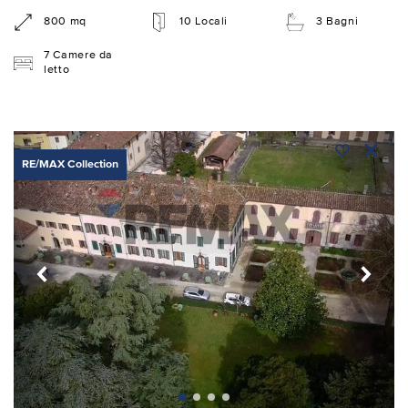
800 mq
10 Locali
3 Bagni
7 Camere da
letto
RE/MAX Collection