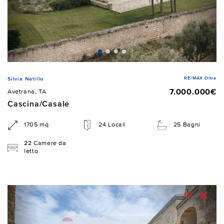
RE/MAX Oltre
Silvia Natillo
7.000.000€
Avetrana, TA
Cascina/Casale
1705 mq
24 Locali
25 Bagni
22 Camere da
letto