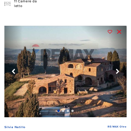
11 Camere da
letto
RE/MAX Oltre
Silvia Natillo