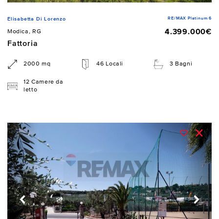
RE/MAX Platinum 6
Elisabetta Di Lorenzo
4.399.000€
Modica, RG
Fattoria
2000 mq
46 Locali
3 Bagni
12 Camere da
letto