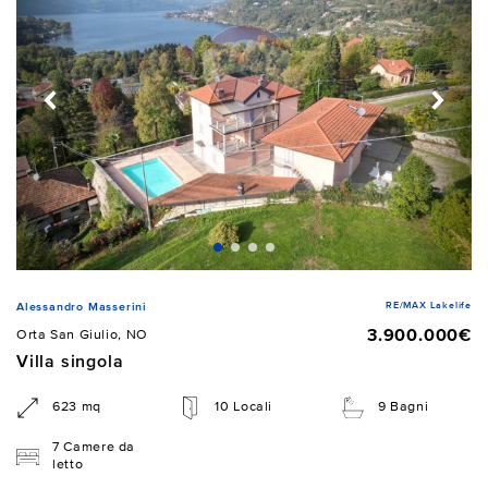
RE/MAX Lakelife
Alessandro Masserini
3.900.000€
Orta San Giulio, NO
Villa singola
623 mq
10 Locali
9 Bagni
7 Camere da
letto