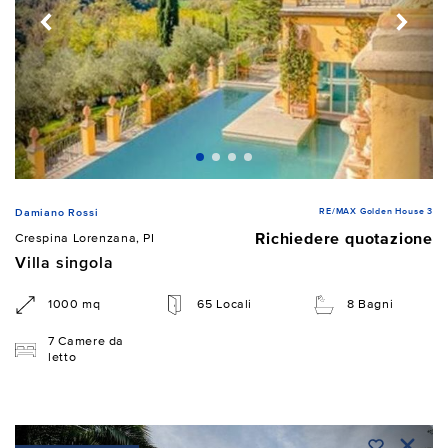
RE/MAX Golden House 3
Damiano Rossi
Richiedere quotazione
Crespina Lorenzana, PI
Villa singola
1000 mq
65 Locali
8 Bagni
7 Camere da
letto