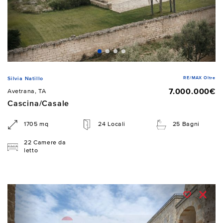
RE/MAX Oltre
Silvia Natillo
7.000.000€
Avetrana, TA
Cascina/Casale
1705 mq
24 Locali
25 Bagni
22 Camere da
letto