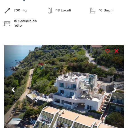
700 mq
18 Locali
16 Bagni
15 Camere da
letto