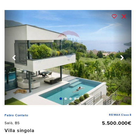
RE/MAX Class 8
Fabio Contato
5.500.000€
Salò, BS
Villa singola