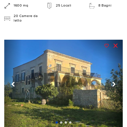
1600 mq
25 Locali
8 Bagni
20 Camere da
letto