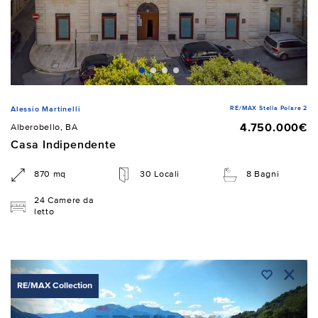
RE/MAX Stella Polare 2
Alessio Martinelli
4.750.000€
Alberobello, BA
Casa Indipendente
870 mq
30 Locali
8 Bagni
24 Camere da
letto
RE/MAX Collection