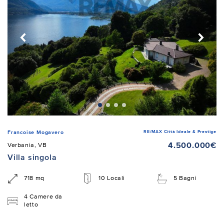
RE/MAX Città Ideale & Prestige
Francoise Mogavero
4.500.000€
Verbania, VB
Villa singola
718 mq
10 Locali
5 Bagni
4 Camere da
letto