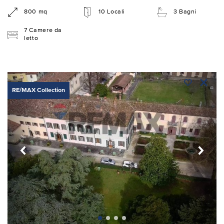
800 mq
10 Locali
3 Bagni
7 Camere da
letto
RE/MAX Collection