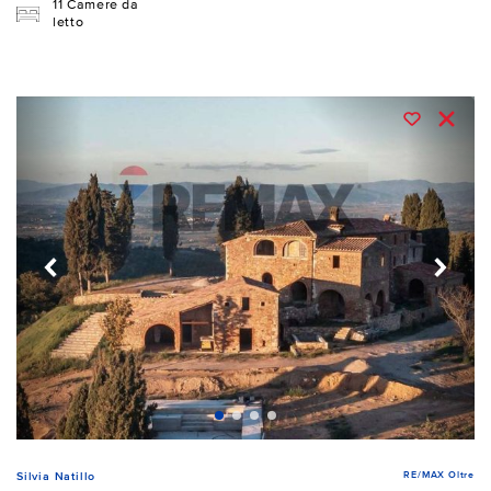
11 Camere da
letto
RE/MAX Oltre
Silvia Natillo