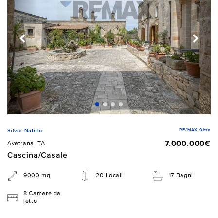
RE/MAX Oltre
Silvia Natillo
7.000.000€
Avetrana, TA
Cascina/Casale
9000 mq
20 Locali
17 Bagni
8 Camere da
letto