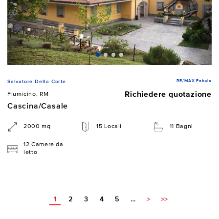
RE/MAX Fabula
Salvatore Della Corte
Richiedere quotazione
Fiumicino, RM
Cascina/Casale
2000 mq
15 Locali
11 Bagni
12 Camere da
letto
1
2
3
4
5
…
>
>>