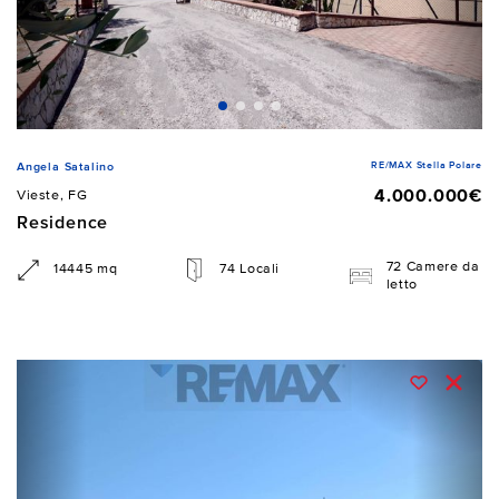
RE/MAX Stella Polare
Angela Satalino
4.000.000€
Vieste, FG
Residence
72 Camere da
14445 mq
74 Locali
letto