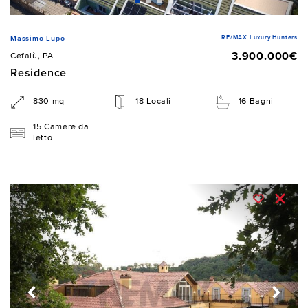
RE/MAX Luxury Hunters
Massimo Lupo
3.900.000€
Cefalù, PA
Residence
830 mq
18 Locali
16 Bagni
15 Camere da
letto