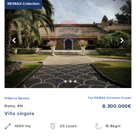
RE/MAX Collection
The RE/MAX Collection Crystal
Vittorio Savoia
8.300.000€
Roma, RM
Villa singola
1000 mq
20 Locali
15 Bagni