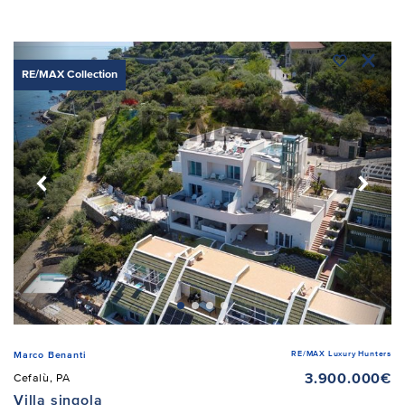
RE/MAX Collection
RE/MAX Luxury Hunters
Marco Benanti
3.900.000€
Cefalù, PA
Villa singola