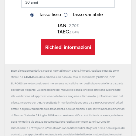
Tasso fisso
Tasso variabile
TAN
2,70%
TAEG
2,84%
Richiedi informazioni
Esempio rappresentativo: I calcoli riportati relativi a rate, interessi, capitale e durata sono
24MAX
stimati da
alla data odierna sulla base dei tassi di riferimento (EURIBOR, BCE,
EUROIRS) sono da considerarsi meramente indicativi e non costituiscono un'offerta da parte
dell'Istituto Rogante. La concessione del mutuo e le condizioni proposte sono subordinate
alla valutazione ed approvazione della banca erogante sulla base del profilo finanziario del
24MAX
cliente. Il calcolo del TAEG è effettuato in maniera indipendente da
secondo i criteri
dettati dal provvedimento sulla trasparenza delle operazioni e dei servizi bancari e finanziari
di Banca d'Italia del 29 luglio 2009 e successive modificazioni. Il cliente riceverà, sulla base
della normativa vigente, la documentazione relativa alle 'Informazioni sul Credito
Immobiliare' e il “Prospetto Informativo Europeo Standardizzato (Pies)' prima della stipula del
contratto per approfondire le clausole e le condizioni definitive del mutuo ottenuto nonché