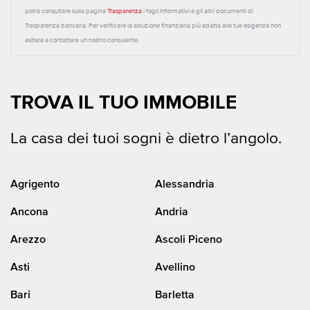
potrà consultare sulla pagina
Trasparenza
i fogli informativi e gli altri documenti di
Trasparenza bancaria. Per verificare la soluzione finanziaria più adatta alle tue esigenze non
esitare a contattare un nostro consulente.
TROVA IL TUO IMMOBILE
La casa dei tuoi sogni è dietro l’angolo.
Agrigento
Alessandria
Ancona
Andria
Arezzo
Ascoli Piceno
Asti
Avellino
Bari
Barletta