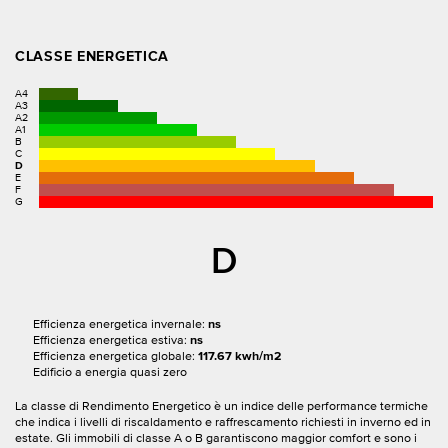
CLASSE ENERGETICA
A4
A3
A2
A1
B
C
D
E
F
G
D
Efficienza energetica invernale:
ns
Efficienza energetica estiva:
ns
Efficienza energetica globale:
117.67 kwh/m2
Edificio a energia quasi zero
La classe di Rendimento Energetico è un indice delle performance termiche
che indica i livelli di riscaldamento e raffrescamento richiesti in inverno ed in
estate. Gli immobili di classe A o B garantiscono maggior comfort e sono i