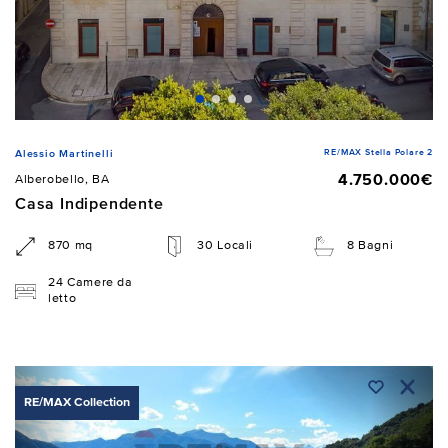
RE/MAX Stella Polare 2
Alessio Martinelli
4.750.000€
Alberobello, BA
Casa Indipendente
870 mq
30 Locali
8 Bagni
24 Camere da
letto
RE/MAX Collection