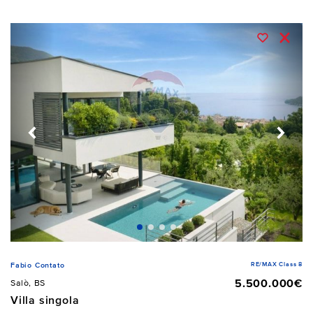
RE/MAX Class 8
Fabio Contato
5.500.000€
Salò, BS
Villa singola