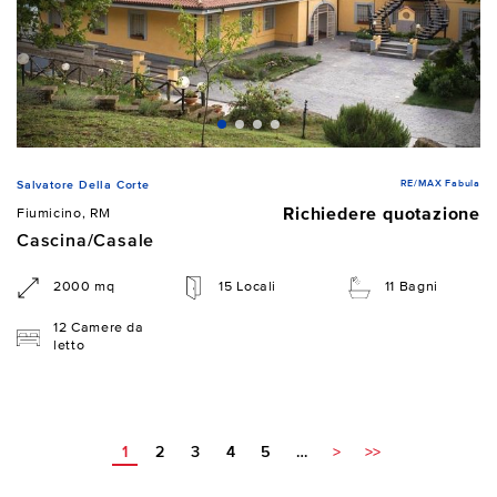
RE/MAX Fabula
Salvatore Della Corte
Richiedere quotazione
Fiumicino, RM
Cascina/Casale
2000 mq
15 Locali
11 Bagni
12 Camere da
letto
1
2
3
4
5
…
>
>>