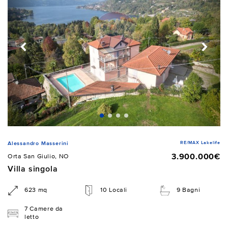
RE/MAX Lakelife
Alessandro Masserini
3.900.000€
Orta San Giulio, NO
Villa singola
623 mq
10 Locali
9 Bagni
7 Camere da
letto