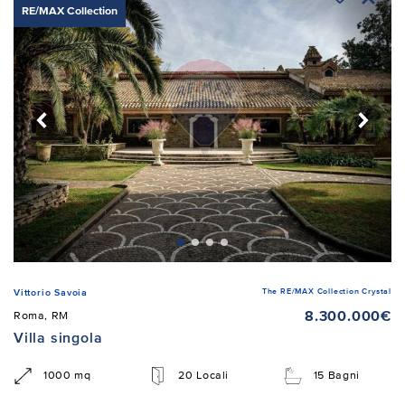
RE/MAX Collection
The RE/MAX Collection Crystal
Vittorio Savoia
8.300.000€
Roma, RM
Villa singola
1000 mq
20 Locali
15 Bagni