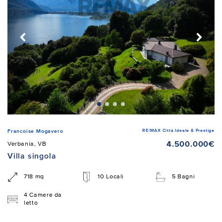
RE/MAX Città Ideale & Prestige
Francoise Mogavero
4.500.000€
Verbania, VB
Villa singola
718 mq
10 Locali
5 Bagni
4 Camere da
letto