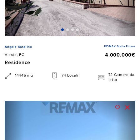
RE/MAX Stella Polare
Angela Satalino
4.000.000€
Vieste, FG
Residence
72 Camere da
14445 mq
74 Locali
letto