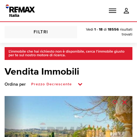
Vedi
1 - 18
di
18556
risultati
FILTRI
trovati
L'immobile che hai richiesto non è disponibile, cerca l'immobile giusto
per te sul nostro motore di ricerca.
Vendita Immobili
Ordina per