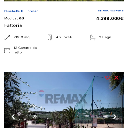
RE/MAX Platinum 6
Elisabetta Di Lorenzo
4.399.000€
Modica, RG
Fattoria
2000 mq
46 Locali
3 Bagni
12 Camere da
letto