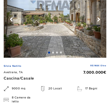
RE/MAX Oltre
Silvia Natillo
7.000.000€
Avetrana, TA
Cascina/Casale
9000 mq
20 Locali
17 Bagni
8 Camere da
letto