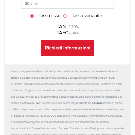
Tasso fisso
Tasso variabile
TAN
2,70%
TAEG
2,84%
Richiedi informazioni
Esempio rappresentativo: I calcoli riportati relativi a rate, interessi, capitale e durata sono
24MAX
stimati da
alla data odierna sulla base dei tassi di riferimento (EURIBOR, BCE,
EUROIRS) sono da considerarsi meramente indicativi e non costituiscono un'offerta da parte
dell'Istituto Rogante. La concessione del mutuo e le condizioni proposte sono subordinate
alla valutazione ed approvazione della banca erogante sulla base del profilo finanziario del
24MAX
cliente. Il calcolo del TAEG è effettuato in maniera indipendente da
secondo i criteri
dettati dal provvedimento sulla trasparenza delle operazioni e dei servizi bancari e finanziari
di Banca d'Italia del 29 luglio 2009 e successive modificazioni. Il cliente riceverà, sulla base
della normativa vigente, la documentazione relativa alle 'Informazioni sul Credito
Immobiliare' e il “Prospetto Informativo Europeo Standardizzato (Pies)' prima della stipula del
contratto per approfondire le clausole e le condizioni definitive del mutuo ottenuto nonché