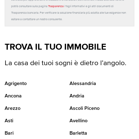
potrà consultare sulla pagina
Trasparenza
i fogli informativi e gli altri documenti di
Trasparenza bancaria. Per verificare la soluzione finanziaria più adatta alle tue esigenze non
esitare a contattare un nostro consulente.
TROVA IL TUO IMMOBILE
La casa dei tuoi sogni è dietro l’angolo.
Agrigento
Alessandria
Ancona
Andria
Arezzo
Ascoli Piceno
Asti
Avellino
Bari
Barletta