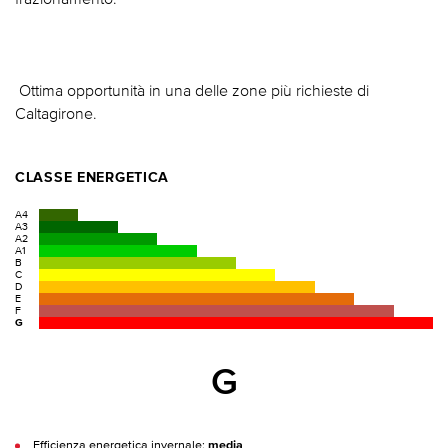
 Ottima opportunità in una delle zone più richieste di
Caltagirone.
CLASSE ENERGETICA
A4
A3
A2
A1
B
C
D
E
F
G
G
Efficienza energetica invernale:
media