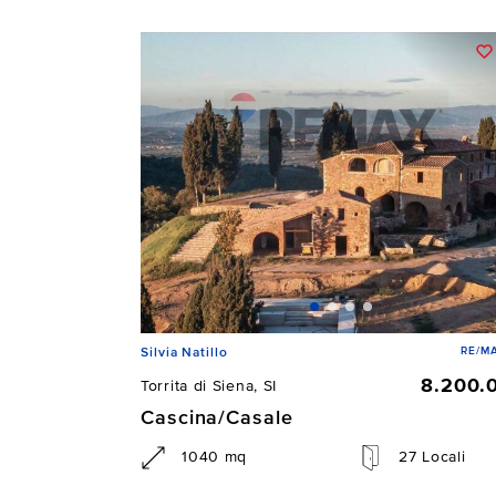
RE/MA
Silvia Natillo
8.200.
Torrita di Siena, SI
Cascina/Casale
1040 mq
27 Locali