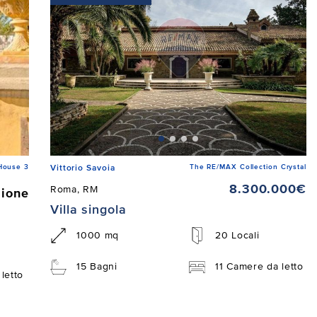
House 3
The RE/MAX Collection Crystal
Vittorio Savoia
8.300.000€
Roma, RM
zione
Villa singola
1000 mq
20 Locali
15 Bagni
11 Camere da letto
letto