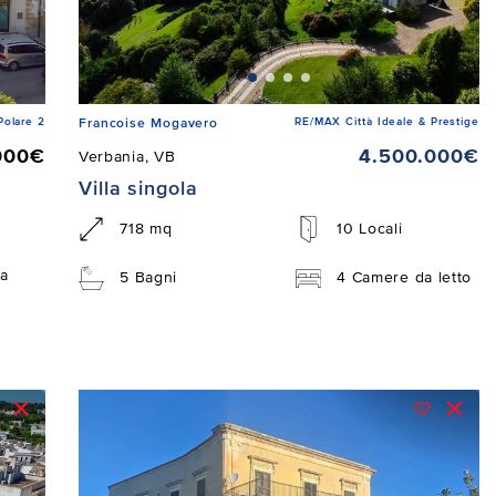
Polare 2
RE/MAX Città Ideale & Prestige
Francoise Mogavero
000€
4.500.000€
Verbania, VB
Villa singola
718 mq
10 Locali
a
5 Bagni
4 Camere da letto