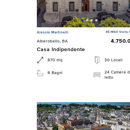
RE/MAX Stella 
Alessio Martinelli
4.750.
Alberobello, BA
Casa Indipendente
870 mq
30 Locali
24 Camere d
8 Bagni
letto