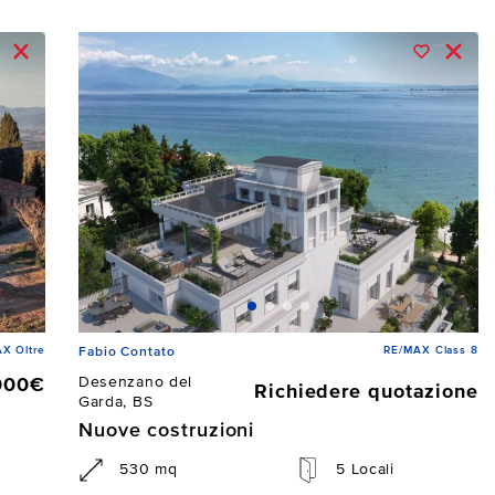
X Oltre
RE/MAX Class 8
Fabio Contato
Desenzano del
000€
Richiedere quotazione
Garda, BS
Nuove costruzioni
530 mq
5 Locali