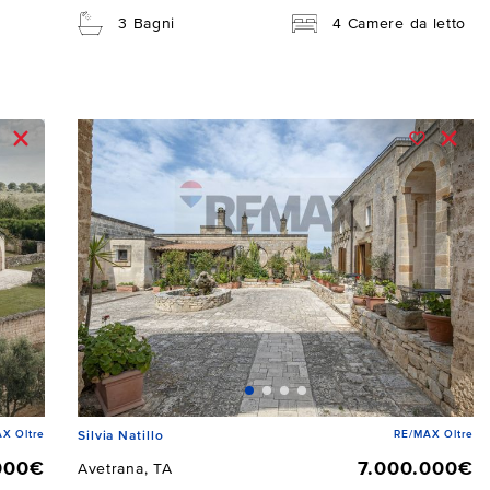
3 Bagni
4 Camere da letto
X Oltre
RE/MAX Oltre
Silvia Natillo
000€
7.000.000€
Avetrana, TA