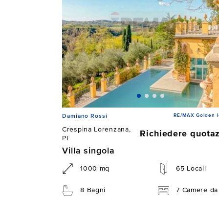
RE/MAX Golden 
Damiano Rossi
Crespina Lorenzana,
Richiedere quota
PI
Villa singola
1000 mq
65 Locali
8 Bagni
7 Camere da 