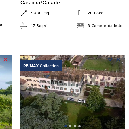
Cascina/Casale
9000 mq
20 Locali
a
17 Bagni
8 Camere da letto
RE/MAX Collection