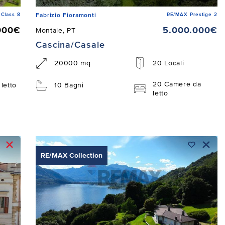
Class 8
RE/MAX Prestige 2
Fabrizio Fioramonti
000€
5.000.000€
Montale, PT
Cascina/Casale
20000 mq
20 Locali
20 Camere da
letto
10 Bagni
letto
RE/MAX Collection