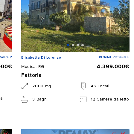
Polare 2
RE/MAX Platinum 6
Elisabetta Di Lorenzo
000€
4.399.000€
Modica, RG
Fattoria
2000 mq
46 Locali
da
3 Bagni
12 Camere da letto