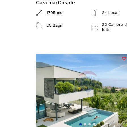
Cascina/Casale
1705 mq
24 Locali
22 Camere d
25 Bagni
letto