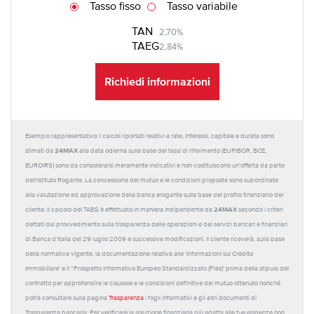
Tasso fisso
Tasso variabile
TAN
2,70%
TAEG
2,84%
Richiedi informazioni
Esempio rappresentativo: I calcoli riportati relativi a rate, interessi, capitale e durata sono
24MAX
stimati da
alla data odierna sulla base dei tassi di riferimento (EURIBOR, BCE,
EUROIRS) sono da considerarsi meramente indicativi e non costituiscono un'offerta da parte
dell'Istituto Rogante. La concessione del mutuo e le condizioni proposte sono subordinate
alla valutazione ed approvazione della banca erogante sulla base del profilo finanziario del
24MAX
cliente. Il calcolo del TAEG è effettuato in maniera indipendente da
secondo i criteri
dettati dal provvedimento sulla trasparenza delle operazioni e dei servizi bancari e finanziari
di Banca d'Italia del 29 luglio 2009 e successive modificazioni. Il cliente riceverà, sulla base
della normativa vigente, la documentazione relativa alle 'Informazioni sul Credito
Immobiliare' e il “Prospetto Informativo Europeo Standardizzato (Pies)' prima della stipula del
contratto per approfondire le clausole e le condizioni definitive del mutuo ottenuto nonché
potrà consultare sulla pagina
Trasparenza
i fogli informativi e gli altri documenti di
Trasparenza bancaria. Per verificare la soluzione finanziaria più adatta alle tue esigenze non