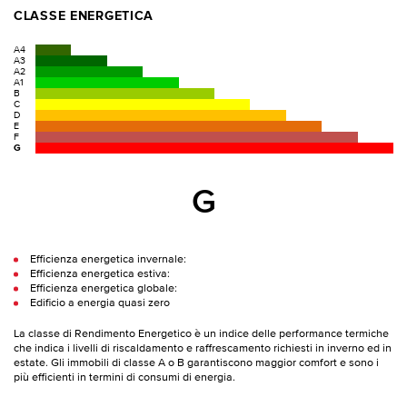
CLASSE ENERGETICA
A4
A3
A2
A1
B
C
D
E
F
G
G
Efficienza energetica invernale:
Efficienza energetica estiva:
Efficienza energetica globale:
Edificio a energia quasi zero
La classe di Rendimento Energetico è un indice delle performance termiche
che indica i livelli di riscaldamento e raffrescamento richiesti in inverno ed in
estate. Gli immobili di classe A o B garantiscono maggior comfort e sono i
più efficienti in termini di consumi di energia.