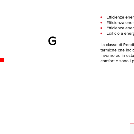
Efficienza ene
Efficienza ener
Efficienza ene
Edificio a ener
G
La classe di Rend
termiche che indica
inverno ed in esta
comfort e sono i pi