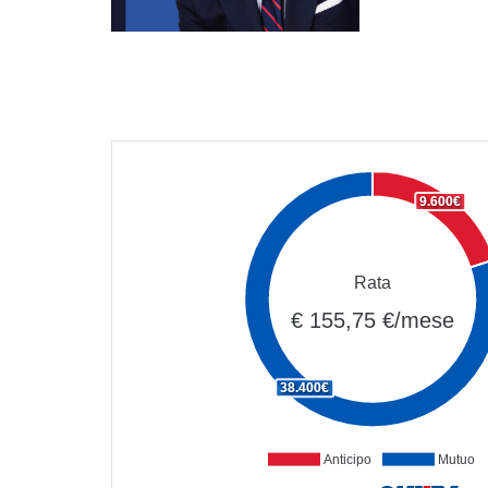
9.600€
Rata
€ 155,75 €/mese
38.400€
Anticipo
Mutuo