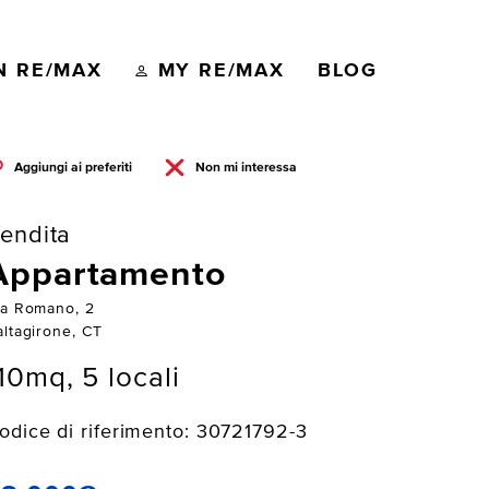
N RE/MAX
MY RE/MAX
BLOG
Aggiungi ai preferiti
Non mi interessa
endita
Appartamento
ia Romano, 2
altagirone, CT
10mq, 5 locali
odice di riferimento: 30721792-3