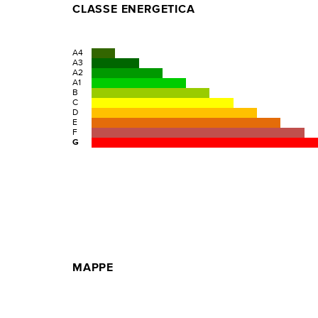
CLASSE ENERGETICA
A4
A3
A2
A1
B
C
D
E
F
G
MAPPE