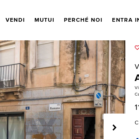
VENDI
MUTUI
PERCHÉ NOI
ENTRA I
V
V
C
1
C