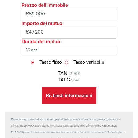
Prezzo dell'immobile
Importo del mutuo
Durata del mutuo
Tasso fisso
Tasso variabile
TAN
2,70%
TAEG
2,84%
Richiedi informazioni
Esempio rappresentativo: I calcoli riportati relativi a rate, interessi, capitale e durata sono
24MAX
stimati da
alla data odierna sulla base dei tassi di riferimento (EURIBOR, BCE,
EUROIRS) sono da considerarsi meramente indicativi e non costituiscono un'offerta da parte