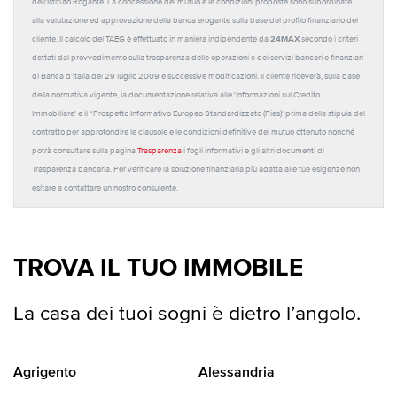
dell'Istituto Rogante. La concessione del mutuo e le condizioni proposte sono subordinate
alla valutazione ed approvazione della banca erogante sulla base del profilo finanziario del
24MAX
cliente. Il calcolo del TAEG è effettuato in maniera indipendente da
secondo i criteri
dettati dal provvedimento sulla trasparenza delle operazioni e dei servizi bancari e finanziari
di Banca d'Italia del 29 luglio 2009 e successive modificazioni. Il cliente riceverà, sulla base
della normativa vigente, la documentazione relativa alle 'Informazioni sul Credito
Immobiliare' e il “Prospetto Informativo Europeo Standardizzato (Pies)' prima della stipula del
contratto per approfondire le clausole e le condizioni definitive del mutuo ottenuto nonché
potrà consultare sulla pagina
Trasparenza
i fogli informativi e gli altri documenti di
Trasparenza bancaria. Per verificare la soluzione finanziaria più adatta alle tue esigenze non
esitare a contattare un nostro consulente.
TROVA IL TUO IMMOBILE
La casa dei tuoi sogni è dietro l’angolo.
Agrigento
Alessandria