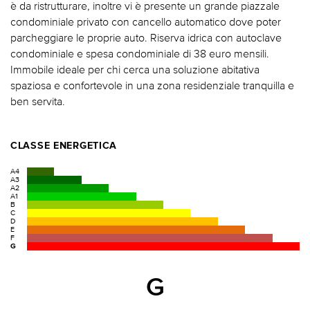
è da ristrutturare, inoltre vi è presente un grande piazzale
condominiale privato con cancello automatico dove poter
parcheggiare le proprie auto. Riserva idrica con autoclave
condominiale e spesa condominiale di 38 euro mensili.
Immobile ideale per chi cerca una soluzione abitativa
spaziosa e confortevole in una zona residenziale tranquilla e
ben servita.
CLASSE ENERGETICA
A4
A3
A2
A1
B
C
D
E
F
G
G