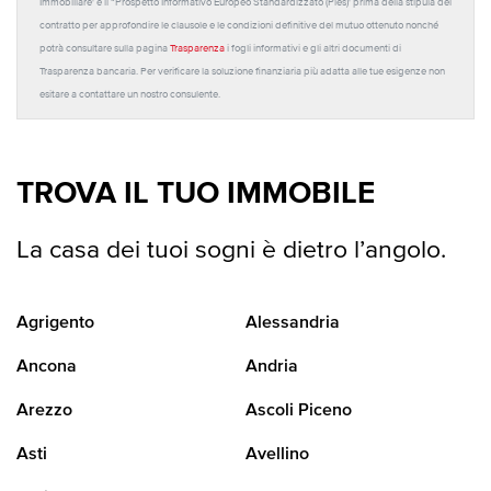
Immobiliare' e il “Prospetto Informativo Europeo Standardizzato (Pies)' prima della stipula del
contratto per approfondire le clausole e le condizioni definitive del mutuo ottenuto nonché
potrà consultare sulla pagina
Trasparenza
i fogli informativi e gli altri documenti di
Trasparenza bancaria. Per verificare la soluzione finanziaria più adatta alle tue esigenze non
esitare a contattare un nostro consulente.
TROVA IL TUO IMMOBILE
La casa dei tuoi sogni è dietro l’angolo.
Agrigento
Alessandria
Ancona
Andria
Arezzo
Ascoli Piceno
Asti
Avellino