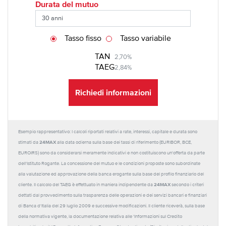
Durata del mutuo
Tasso fisso
Tasso variabile
TAN
2,70%
TAEG
2,84%
Richiedi informazioni
Esempio rappresentativo: I calcoli riportati relativi a rate, interessi, capitale e durata sono
24MAX
stimati da
alla data odierna sulla base dei tassi di riferimento (EURIBOR, BCE,
EUROIRS) sono da considerarsi meramente indicativi e non costituiscono un'offerta da parte
dell'Istituto Rogante. La concessione del mutuo e le condizioni proposte sono subordinate
alla valutazione ed approvazione della banca erogante sulla base del profilo finanziario del
24MAX
cliente. Il calcolo del TAEG è effettuato in maniera indipendente da
secondo i criteri
dettati dal provvedimento sulla trasparenza delle operazioni e dei servizi bancari e finanziari
di Banca d'Italia del 29 luglio 2009 e successive modificazioni. Il cliente riceverà, sulla base
della normativa vigente, la documentazione relativa alle 'Informazioni sul Credito