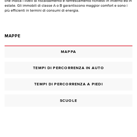
che indica i livelli di riscaldamento e raffrescamento richiesti in inverno ed in
estate. Gli immobili di classe A o B garantiscono maggior comfort e sono i
più efficienti in termini di consumi di energia.
MAPPE
MAPPA
TEMPI DI PERCORRENZA IN AUTO
TEMPI DI PERCORRENZA A PIEDI
SCUOLE