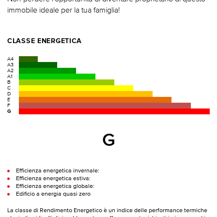
immobile ideale per la tua famiglia!
CLASSE ENERGETICA
A4
A3
A2
A1
B
C
D
E
F
G
G
Efficienza energetica invernale:
Efficienza energetica estiva:
Efficienza energetica globale:
Edificio a energia quasi zero
La classe di Rendimento Energetico è un indice delle performance termiche