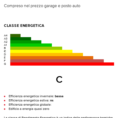
Compreso nel prezzo garage e posto auto
CLASSE ENERGETICA
A4
A3
A2
A1
B
C
D
E
F
G
C
Efficienza energetica invernale:
bassa
Efficienza energetica estiva:
ns
Efficienza energetica globale:
Edificio a energia quasi zero
La classe di Rendimento Energetico è un indice delle performance termiche