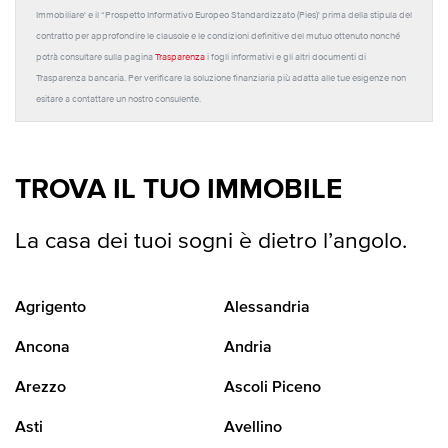
Immobiliare' e il “Prospetto Informativo Europeo Standardizzato (Pies)' prima della stipula del
contratto per approfondire le clausole e le condizioni definitive del mutuo ottenuto nonché
potrà consultare sulla pagina
Trasparenza
i fogli informativi e gli altri documenti di
Trasparenza bancaria. Per verificare la soluzione finanziaria più adatta alle tue esigenze non
esitare a contattare un nostro consulente.
TROVA IL TUO IMMOBILE
La casa dei tuoi sogni è dietro l’angolo.
Agrigento
Alessandria
Ancona
Andria
Arezzo
Ascoli Piceno
Asti
Avellino