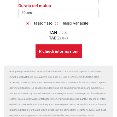
Durata del mutuo
Tasso fisso
Tasso variabile
TAN
2,70%
TAEG
2,84%
Richiedi informazioni
Esempio rappresentativo: I calcoli riportati relativi a rate, interessi, capitale e durata sono
24MAX
stimati da
alla data odierna sulla base dei tassi di riferimento (EURIBOR, BCE,
EUROIRS) sono da considerarsi meramente indicativi e non costituiscono un'offerta da parte
dell'Istituto Rogante. La concessione del mutuo e le condizioni proposte sono subordinate
alla valutazione ed approvazione della banca erogante sulla base del profilo finanziario del
24MAX
cliente. Il calcolo del TAEG è effettuato in maniera indipendente da
secondo i criteri
dettati dal provvedimento sulla trasparenza delle operazioni e dei servizi bancari e finanziari
di Banca d'Italia del 29 luglio 2009 e successive modificazioni. Il cliente riceverà, sulla base
della normativa vigente, la documentazione relativa alle 'Informazioni sul Credito