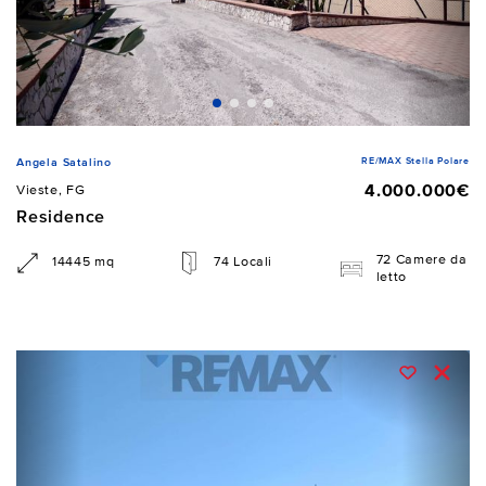
RE/MAX Stella Polare
Angela Satalino
4.000.000€
Vieste, FG
Residence
72 Camere da
14445 mq
74 Locali
letto