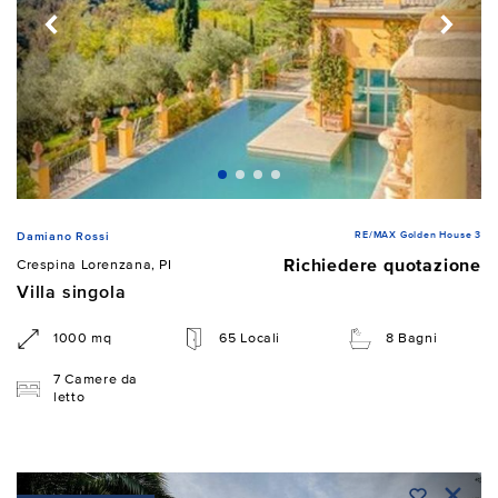
RE/MAX Golden House 3
Damiano Rossi
Richiedere quotazione
Crespina Lorenzana, PI
Villa singola
1000 mq
65 Locali
8 Bagni
7 Camere da
letto