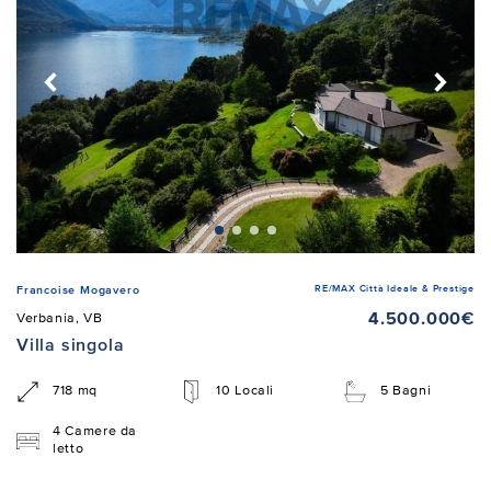
RE/MAX Città Ideale & Prestige
Francoise Mogavero
4.500.000€
Verbania, VB
Villa singola
718 mq
10 Locali
5 Bagni
4 Camere da
letto