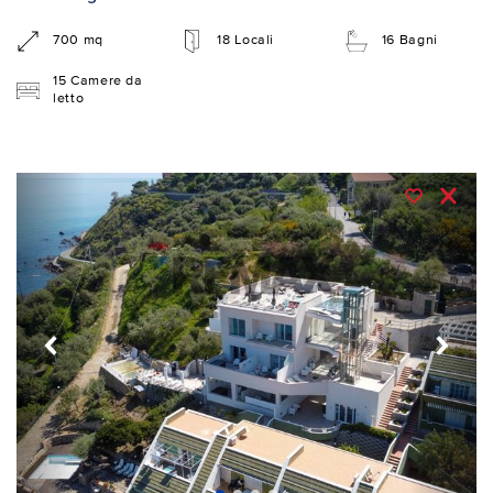
700 mq
18 Locali
16 Bagni
15 Camere da
letto