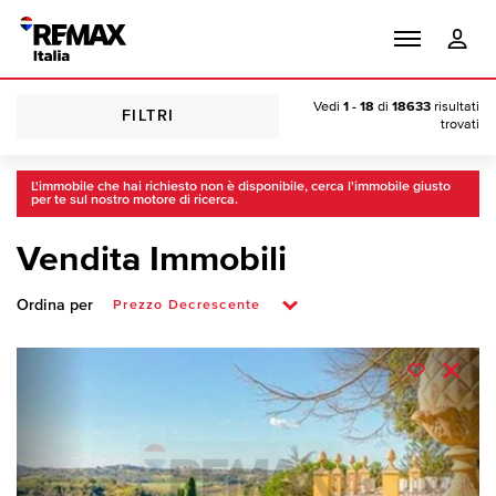
Vedi
1 - 18
di
18633
risultati
FILTRI
trovati
L'immobile che hai richiesto non è disponibile, cerca l'immobile giusto
per te sul nostro motore di ricerca.
Vendita Immobili
Ordina per