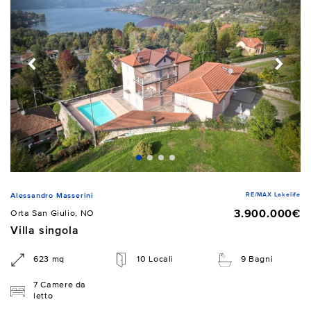
RE/MAX Lakelife
Alessandro Masserini
3.900.000€
Orta San Giulio, NO
Villa singola
623 mq
10 Locali
9 Bagni
7 Camere da
letto