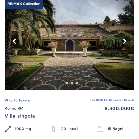
RE/MAX Collection
The RE/MAX Collection Crystal
Vittorio Savoia
8.300.000€
Roma, RM
Villa singola
1000 mq
20 Locali
15 Bagni