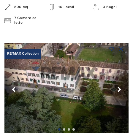
800 mq
10 Locali
3 Bagni
7 Camere da
letto
RE/MAX Collection