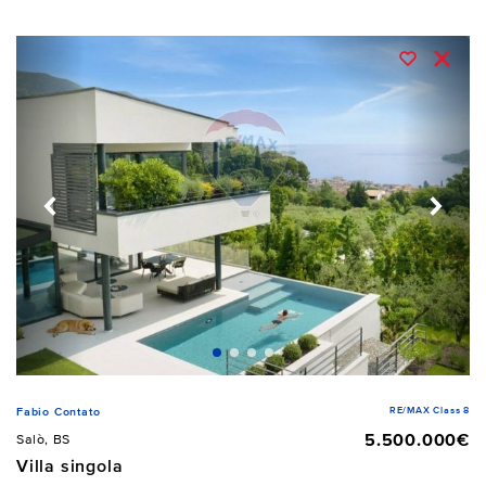
RE/MAX Class 8
Fabio Contato
5.500.000€
Salò, BS
Villa singola