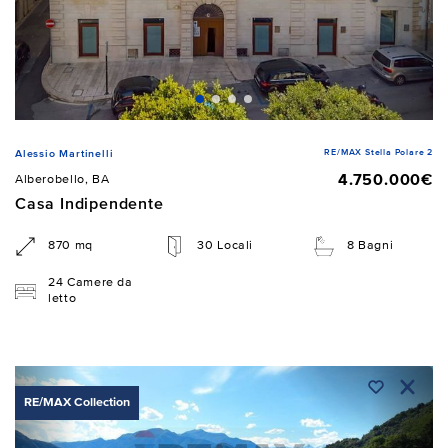
RE/MAX Stella Polare 2
Alessio Martinelli
4.750.000€
Alberobello, BA
Casa Indipendente
870 mq
30 Locali
8 Bagni
24 Camere da
letto
RE/MAX Collection