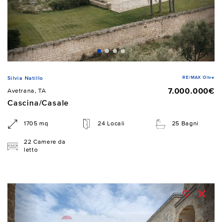
RE/MAX Oltre
Silvia Natillo
7.000.000€
Avetrana, TA
Cascina/Casale
1705 mq
24 Locali
25 Bagni
22 Camere da
letto