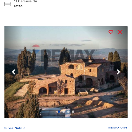
11 Camere da
letto
RE/MAX Oltre
Silvia Natillo