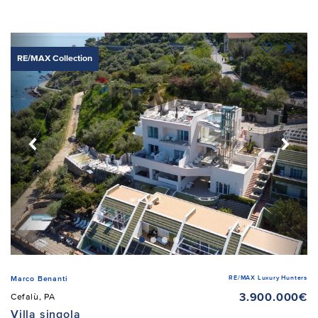
RE/MAX Collection
RE/MAX Luxury Hunters
Marco Benanti
3.900.000€
Cefalù, PA
Villa singola