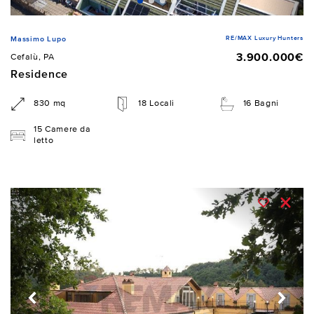
RE/MAX Luxury Hunters
Massimo Lupo
3.900.000€
Cefalù, PA
Residence
830 mq
18 Locali
16 Bagni
15 Camere da
letto