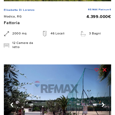
RE/MAX Platinum 6
Elisabetta Di Lorenzo
4.399.000€
Modica, RG
Fattoria
2000 mq
46 Locali
3 Bagni
12 Camere da
letto