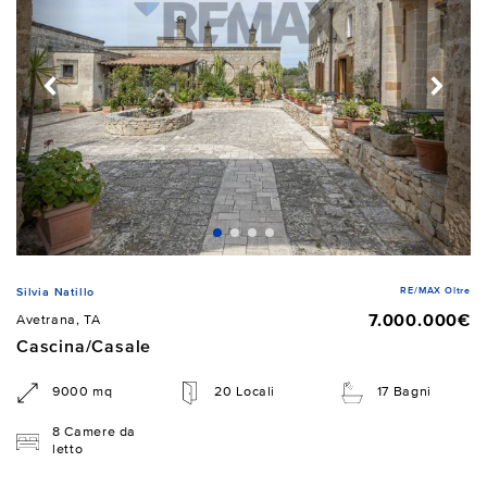
RE/MAX Oltre
Silvia Natillo
7.000.000€
Avetrana, TA
Cascina/Casale
9000 mq
20 Locali
17 Bagni
8 Camere da
letto