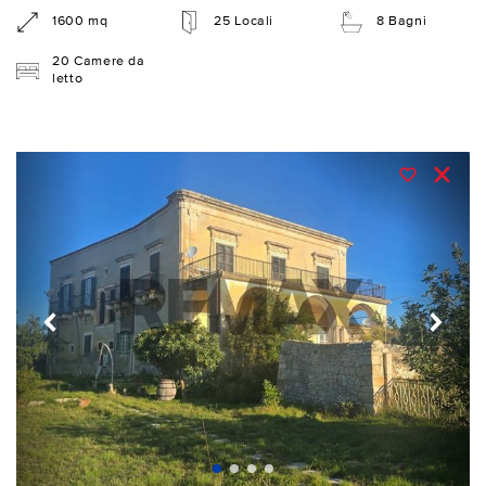
1600 mq
25 Locali
8 Bagni
20 Camere da
letto