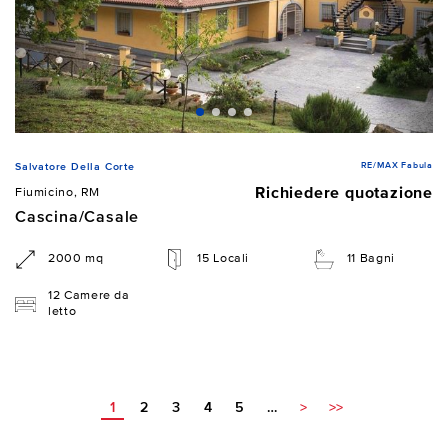
RE/MAX Fabula
Salvatore Della Corte
Richiedere quotazione
Fiumicino, RM
Cascina/Casale
2000 mq
15 Locali
11 Bagni
12 Camere da
letto
1
2
3
4
5
…
>
>>