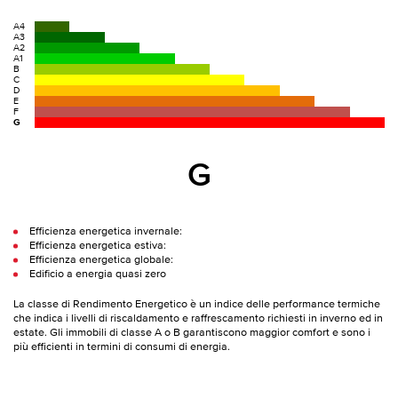
A4
A3
A2
A1
B
C
D
E
F
G
G
Efficienza energetica invernale:
Efficienza energetica estiva:
Efficienza energetica globale:
Edificio a energia quasi zero
La classe di Rendimento Energetico è un indice delle performance termiche
che indica i livelli di riscaldamento e raffrescamento richiesti in inverno ed in
estate. Gli immobili di classe A o B garantiscono maggior comfort e sono i
più efficienti in termini di consumi di energia.