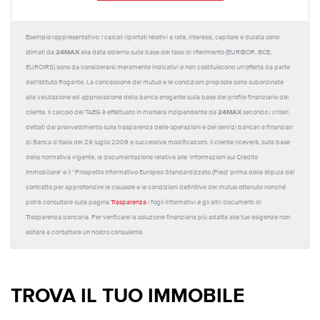
Esempio rappresentativo: I calcoli riportati relativi a rate, interessi, capitale e durata sono
24MAX
stimati da
alla data odierna sulla base dei tassi di riferimento (EURIBOR, BCE,
EUROIRS) sono da considerarsi meramente indicativi e non costituiscono un'offerta da parte
dell'Istituto Rogante. La concessione del mutuo e le condizioni proposte sono subordinate
alla valutazione ed approvazione della banca erogante sulla base del profilo finanziario del
24MAX
cliente. Il calcolo del TAEG è effettuato in maniera indipendente da
secondo i criteri
dettati dal provvedimento sulla trasparenza delle operazioni e dei servizi bancari e finanziari
di Banca d'Italia del 29 luglio 2009 e successive modificazioni. Il cliente riceverà, sulla base
della normativa vigente, la documentazione relativa alle 'Informazioni sul Credito
Immobiliare' e il “Prospetto Informativo Europeo Standardizzato (Pies)' prima della stipula del
contratto per approfondire le clausole e le condizioni definitive del mutuo ottenuto nonché
potrà consultare sulla pagina
Trasparenza
i fogli informativi e gli altri documenti di
Trasparenza bancaria. Per verificare la soluzione finanziaria più adatta alle tue esigenze non
esitare a contattare un nostro consulente.
TROVA IL TUO IMMOBILE