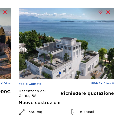
X Oltre
RE/MAX Class 8
Fabio Contato
Desenzano del
000€
Richiedere quotazione
Garda, BS
Nuove costruzioni
530 mq
5 Locali