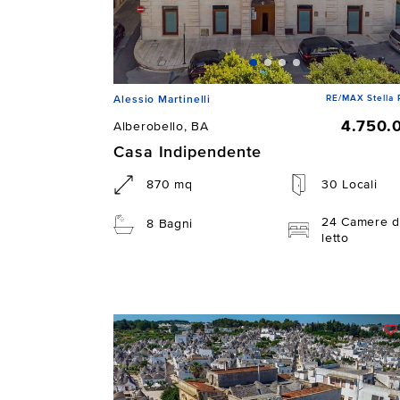
RE/MAX Stella 
Alessio Martinelli
4.750.
Alberobello, BA
Casa Indipendente
870 mq
30 Locali
24 Camere d
8 Bagni
letto