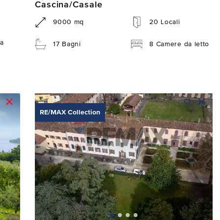
Cascina/Casale
9000 mq
20 Locali
a
17 Bagni
8 Camere da letto
RE/MAX Collection