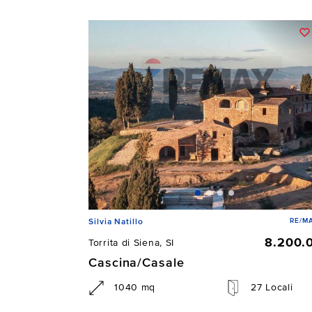
RE/MA
Silvia Natillo
8.200.
Torrita di Siena, SI
Cascina/Casale
1040 mq
27 Locali