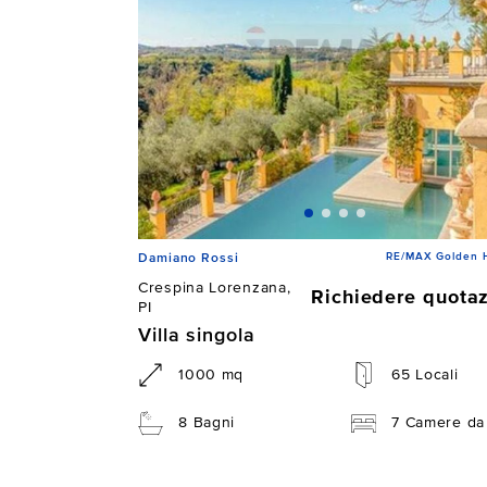
RE/MAX Golden 
Damiano Rossi
Crespina Lorenzana,
Richiedere quota
PI
Villa singola
1000 mq
65 Locali
8 Bagni
7 Camere da 