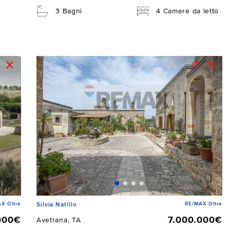
3 Bagni
4 Camere da letto
X Oltre
RE/MAX Oltre
Silvia Natillo
000€
7.000.000€
Avetrana, TA