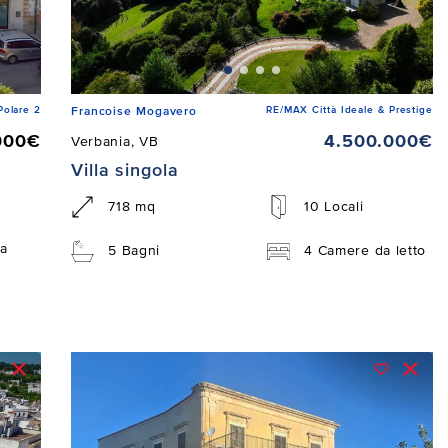
Polare 2
RE/MAX Città Ideale & Prestige
Francoise Mogavero
000€
4.500.000€
Verbania, VB
Villa singola
718 mq
10 Locali
a
5 Bagni
4 Camere da letto