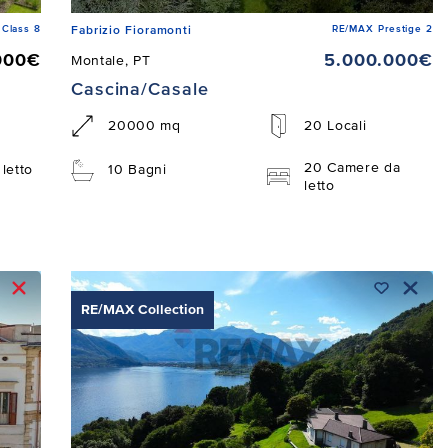
Class 8
RE/MAX Prestige 2
Fabrizio Fioramonti
000€
5.000.000€
Montale, PT
Cascina/Casale
20000 mq
20 Locali
20 Camere da
letto
10 Bagni
letto
RE/MAX Collection