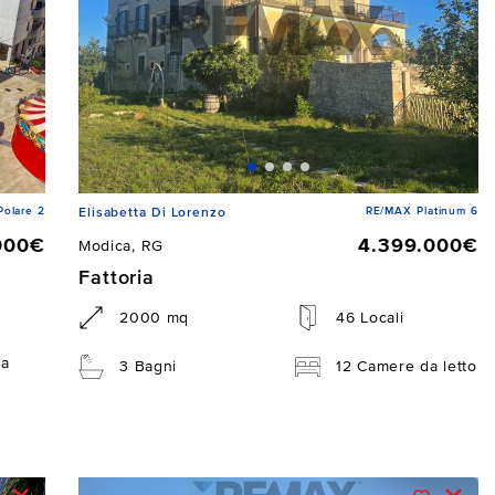
Polare 2
RE/MAX Platinum 6
Elisabetta Di Lorenzo
000€
4.399.000€
Modica, RG
Fattoria
2000 mq
46 Locali
da
3 Bagni
12 Camere da letto