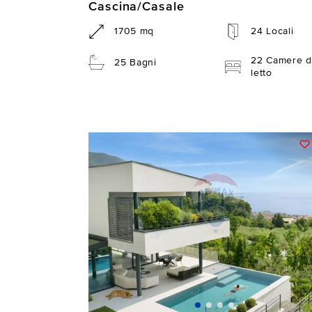
Cascina/Casale
1705 mq
24 Locali
22 Camere d
25 Bagni
letto