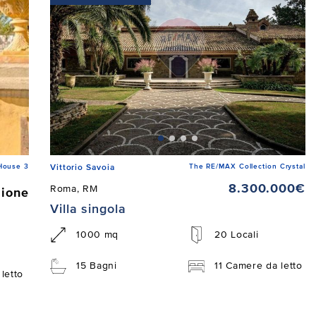
House 3
The RE/MAX Collection Crystal
Vittorio Savoia
8.300.000€
Roma, RM
zione
Villa singola
1000 mq
20 Locali
15 Bagni
11 Camere da letto
letto