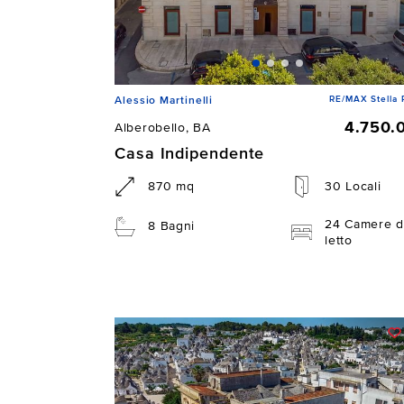
RE/MAX Stella 
Alessio Martinelli
4.750.
Alberobello, BA
Casa Indipendente
870 mq
30 Locali
24 Camere d
8 Bagni
letto