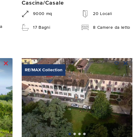
Cascina/Casale
9000 mq
20 Locali
a
17 Bagni
8 Camere da letto
RE/MAX Collection