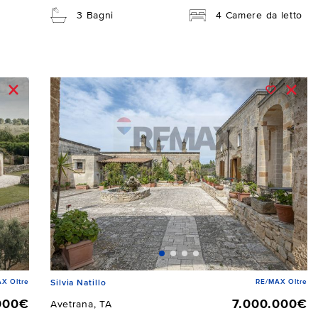
3 Bagni
4 Camere da letto
X Oltre
RE/MAX Oltre
Silvia Natillo
000€
7.000.000€
Avetrana, TA