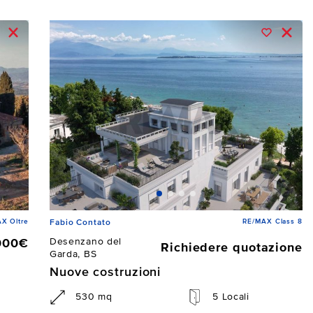
X Oltre
RE/MAX Class 8
Fabio Contato
Desenzano del
000€
Richiedere quotazione
Garda, BS
Nuove costruzioni
530 mq
5 Locali