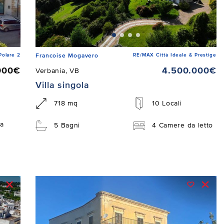
Polare 2
RE/MAX Città Ideale & Prestige
Francoise Mogavero
000€
4.500.000€
Verbania, VB
Villa singola
718 mq
10 Locali
a
5 Bagni
4 Camere da letto