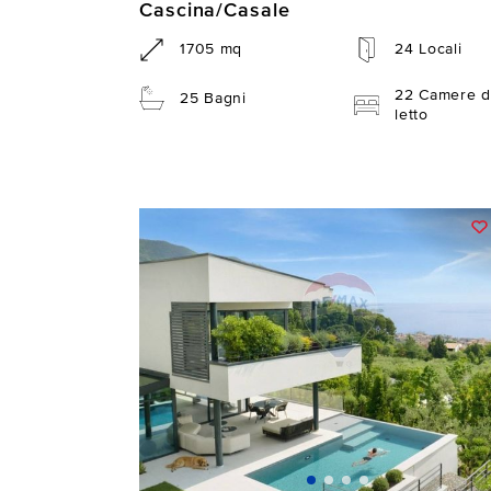
Cascina/Casale
1705 mq
24 Locali
22 Camere d
25 Bagni
letto