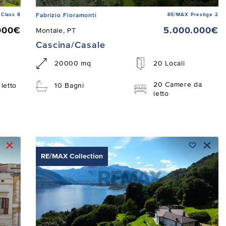
Class 8
RE/MAX Prestige 2
Fabrizio Fioramonti
000€
5.000.000€
Montale, PT
Cascina/Casale
20000 mq
20 Locali
20 Camere da
letto
10 Bagni
letto
RE/MAX Collection