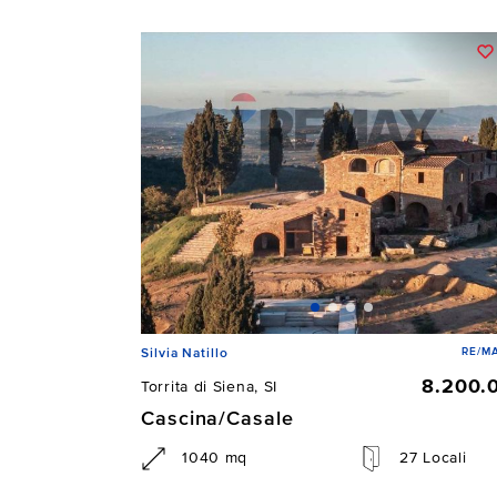
RE/MA
Silvia Natillo
8.200.
Torrita di Siena, SI
Cascina/Casale
1040 mq
27 Locali