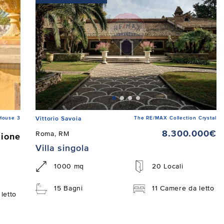
House 3
The RE/MAX Collection Crystal
Vittorio Savoia
8.300.000€
Roma, RM
zione
Villa singola
1000 mq
20 Locali
15 Bagni
11 Camere da letto
letto