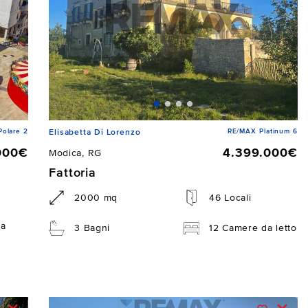
Polare 2
RE/MAX Platinum 6
Elisabetta Di Lorenzo
000€
4.399.000€
Modica, RG
Fattoria
2000 mq
46 Locali
da
3 Bagni
12 Camere da letto