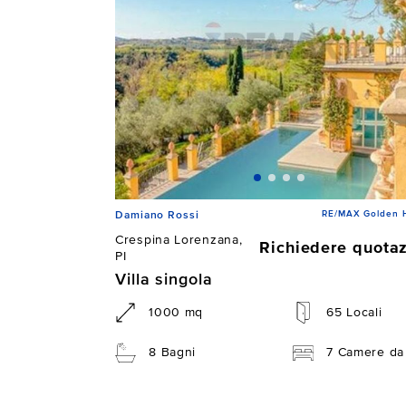
RE/MAX Golden 
Damiano Rossi
Crespina Lorenzana,
Richiedere quota
PI
Villa singola
1000 mq
65 Locali
8 Bagni
7 Camere da 