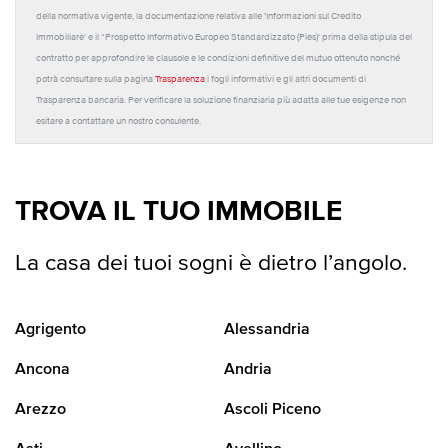
della normativa vigente, la documentazione relativa alle 'Informazioni sul Credito
Immobiliare' e il “Prospetto Informativo Europeo Standardizzato (Pies)' prima della stipula del
contratto per approfondire le clausole e le condizioni definitive del mutuo ottenuto nonché
potrà consultare sulla pagina
Trasparenza
i fogli informativi e gli altri documenti di
Trasparenza bancaria. Per verificare la soluzione finanziaria più adatta alle tue esigenze non
esitare a contattare un nostro consulente.
TROVA IL TUO IMMOBILE
La casa dei tuoi sogni è dietro l’angolo.
Agrigento
Alessandria
Ancona
Andria
Arezzo
Ascoli Piceno