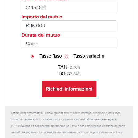
Importo del mutuo
Durata del mutuo
Tasso fisso
Tasso variabile
TAN
2,70%
TAEG
2,84%
Richiedi informazioni
Esempio rappresentativo: I calcoli riportati relativi a rate, interessi, capitale e durata sono
24MAX
stimati da
alla data odierna sulla base dei tassi di riferimento (EURIBOR, BCE,
EUROIRS) sono da considerarsi meramente indicativi e non costituiscono un'offerta da parte
dell'Istituto Rogante. La concessione del mutuo e le condizioni proposte sono subordinate