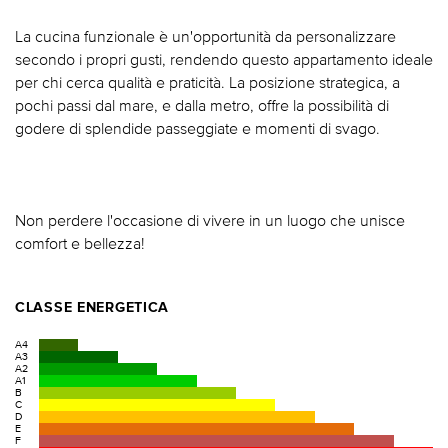
La cucina funzionale è un'opportunità da personalizzare
secondo i propri gusti, rendendo questo appartamento ideale
per chi cerca qualità e praticità. La posizione strategica, a
pochi passi dal mare, e dalla metro, offre la possibilità di
godere di splendide passeggiate e momenti di svago.
Non perdere l'occasione di vivere in un luogo che unisce
comfort e bellezza!
CLASSE ENERGETICA
A4
A3
A2
A1
B
C
D
E
F