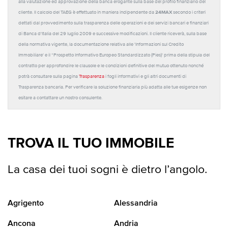
alla valutazione ed approvazione della banca erogante sulla base del profilo finanziario del
24MAX
cliente. Il calcolo del TAEG è effettuato in maniera indipendente da
secondo i criteri
dettati dal provvedimento sulla trasparenza delle operazioni e dei servizi bancari e finanziari
di Banca d'Italia del 29 luglio 2009 e successive modificazioni. Il cliente riceverà, sulla base
della normativa vigente, la documentazione relativa alle 'Informazioni sul Credito
Immobiliare' e il “Prospetto Informativo Europeo Standardizzato (Pies)' prima della stipula del
contratto per approfondire le clausole e le condizioni definitive del mutuo ottenuto nonché
potrà consultare sulla pagina
Trasparenza
i fogli informativi e gli altri documenti di
Trasparenza bancaria. Per verificare la soluzione finanziaria più adatta alle tue esigenze non
esitare a contattare un nostro consulente.
TROVA IL TUO IMMOBILE
La casa dei tuoi sogni è dietro l’angolo.
Agrigento
Alessandria
Ancona
Andria