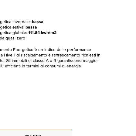
rgetica invernale:
bassa
getica estiva:
bassa
rgetica globale:
111.84 kwh/m2
gia quasi zero
imento Energetico è un indice delle performance
 i livelli di riscaldamento e raffrescamento richiesti in
te. Gli immobili di classe A o B garantiscono maggior
ù efficienti in termini di consumi di energia.