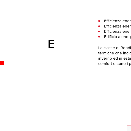
Efficienza ene
Efficienza ener
Efficienza ene
Edificio a ener
E
La classe di Rend
termiche che indica
inverno ed in esta
comfort e sono i pi