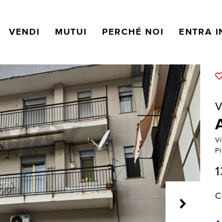
VENDI
MUTUI
PERCHÉ NOI
ENTRA I
V
V
P
1
C