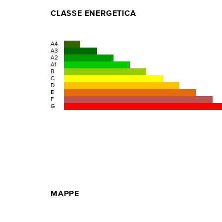
CLASSE ENERGETICA
A4
A3
A2
A1
B
C
D
E
F
G
MAPPE