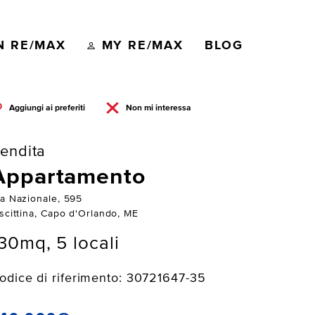
N RE/MAX
MY RE/MAX
BLOG
Aggiungi ai preferiti
Non mi interessa
endita
Appartamento
ia Nazionale, 595
iscittina, Capo d'Orlando, ME
30mq, 5 locali
odice di riferimento: 30721647-35