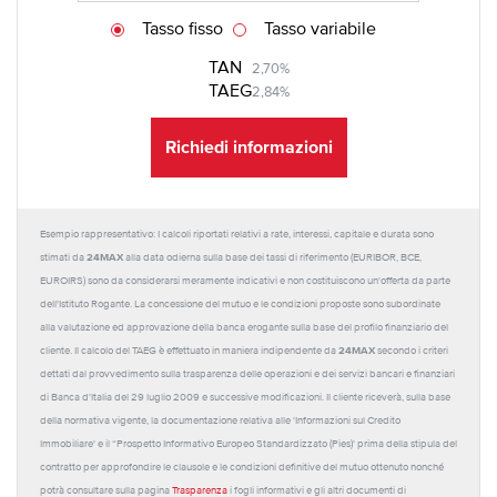
Tasso fisso
Tasso variabile
TAN
2,70%
TAEG
2,84%
Richiedi informazioni
Esempio rappresentativo: I calcoli riportati relativi a rate, interessi, capitale e durata sono
24MAX
stimati da
alla data odierna sulla base dei tassi di riferimento (EURIBOR, BCE,
EUROIRS) sono da considerarsi meramente indicativi e non costituiscono un'offerta da parte
dell'Istituto Rogante. La concessione del mutuo e le condizioni proposte sono subordinate
alla valutazione ed approvazione della banca erogante sulla base del profilo finanziario del
24MAX
cliente. Il calcolo del TAEG è effettuato in maniera indipendente da
secondo i criteri
dettati dal provvedimento sulla trasparenza delle operazioni e dei servizi bancari e finanziari
di Banca d'Italia del 29 luglio 2009 e successive modificazioni. Il cliente riceverà, sulla base
della normativa vigente, la documentazione relativa alle 'Informazioni sul Credito
Immobiliare' e il “Prospetto Informativo Europeo Standardizzato (Pies)' prima della stipula del
contratto per approfondire le clausole e le condizioni definitive del mutuo ottenuto nonché
potrà consultare sulla pagina
Trasparenza
i fogli informativi e gli altri documenti di