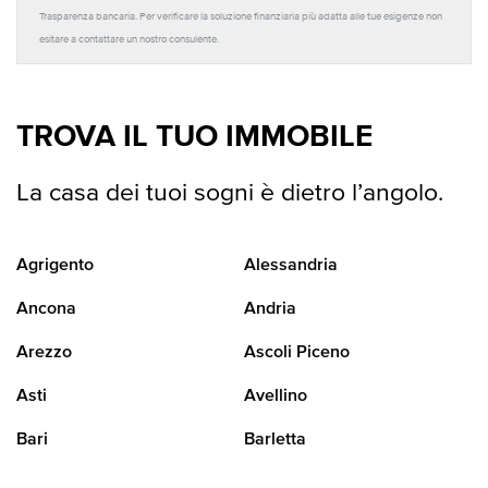
Trasparenza bancaria. Per verificare la soluzione finanziaria più adatta alle tue esigenze non
esitare a contattare un nostro consulente.
TROVA IL TUO IMMOBILE
La casa dei tuoi sogni è dietro l’angolo.
Agrigento
Alessandria
Ancona
Andria
Arezzo
Ascoli Piceno
Asti
Avellino
Bari
Barletta