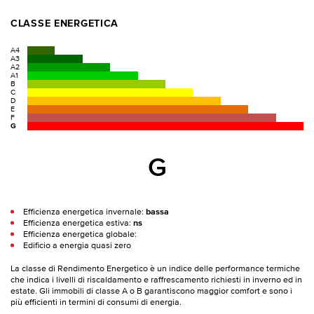
CLASSE ENERGETICA
A4
A3
A2
A1
B
C
D
E
F
G
G
Efficienza energetica invernale:
bassa
Efficienza energetica estiva:
ns
Efficienza energetica globale:
Edificio a energia quasi zero
La classe di Rendimento Energetico è un indice delle performance termiche
che indica i livelli di riscaldamento e raffrescamento richiesti in inverno ed in
estate. Gli immobili di classe A o B garantiscono maggior comfort e sono i
più efficienti in termini di consumi di energia.