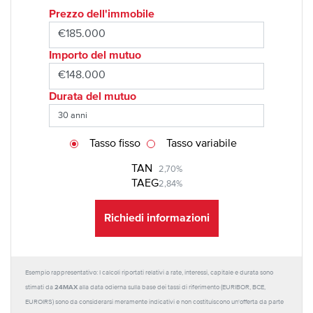
Prezzo dell'immobile
Importo del mutuo
Durata del mutuo
Tasso fisso
Tasso variabile
TAN
2,70%
TAEG
2,84%
Richiedi informazioni
Esempio rappresentativo: I calcoli riportati relativi a rate, interessi, capitale e durata sono
24MAX
stimati da
alla data odierna sulla base dei tassi di riferimento (EURIBOR, BCE,
EUROIRS) sono da considerarsi meramente indicativi e non costituiscono un'offerta da parte