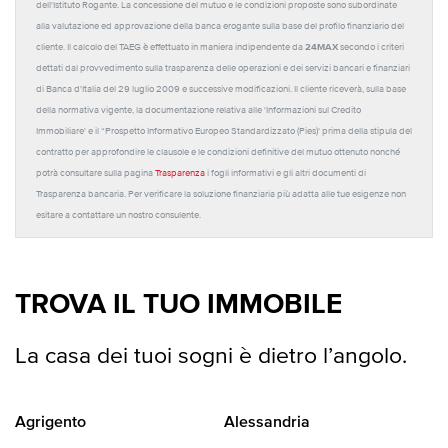
dell'Istituto Rogante. La concessione del mutuo e le condizioni proposte sono subordinate
alla valutazione ed approvazione della banca erogante sulla base del profilo finanziario del
24MAX
cliente. Il calcolo del TAEG è effettuato in maniera indipendente da
secondo i criteri
dettati dal provvedimento sulla trasparenza delle operazioni e dei servizi bancari e finanziari
di Banca d'Italia del 29 luglio 2009 e successive modificazioni. Il cliente riceverà, sulla base
della normativa vigente, la documentazione relativa alle 'Informazioni sul Credito
Immobiliare' e il “Prospetto Informativo Europeo Standardizzato (Pies)' prima della stipula del
contratto per approfondire le clausole e le condizioni definitive del mutuo ottenuto nonché
potrà consultare sulla pagina
Trasparenza
i fogli informativi e gli altri documenti di
Trasparenza bancaria. Per verificare la soluzione finanziaria più adatta alle tue esigenze non
esitare a contattare un nostro consulente.
TROVA IL TUO IMMOBILE
La casa dei tuoi sogni è dietro l’angolo.
Agrigento
Alessandria