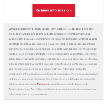
Richiedi informazioni
Esempio rappresentativo: I calcoli riportati relativi a rate, interessi, capitale e durata sono
24MAX
stimati da
alla data odierna sulla base dei tassi di riferimento (EURIBOR, BCE,
EUROIRS) sono da considerarsi meramente indicativi e non costituiscono un'offerta da parte
dell'Istituto Rogante. La concessione del mutuo e le condizioni proposte sono subordinate
alla valutazione ed approvazione della banca erogante sulla base del profilo finanziario del
24MAX
cliente. Il calcolo del TAEG è effettuato in maniera indipendente da
secondo i criteri
dettati dal provvedimento sulla trasparenza delle operazioni e dei servizi bancari e finanziari
di Banca d'Italia del 29 luglio 2009 e successive modificazioni. Il cliente riceverà, sulla base
della normativa vigente, la documentazione relativa alle 'Informazioni sul Credito
Immobiliare' e il “Prospetto Informativo Europeo Standardizzato (Pies)' prima della stipula del
contratto per approfondire le clausole e le condizioni definitive del mutuo ottenuto nonché
potrà consultare sulla pagina
Trasparenza
i fogli informativi e gli altri documenti di
Trasparenza bancaria. Per verificare la soluzione finanziaria più adatta alle tue esigenze non
esitare a contattare un nostro consulente.