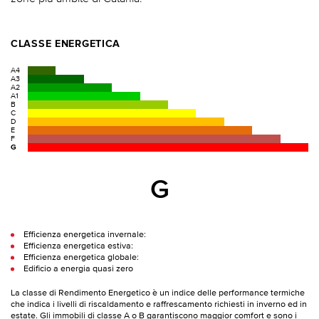
CLASSE ENERGETICA
A4
A3
A2
A1
B
C
D
E
F
G
G
Efficienza energetica invernale:
Efficienza energetica estiva:
Efficienza energetica globale:
Edificio a energia quasi zero
La classe di Rendimento Energetico è un indice delle performance termiche
che indica i livelli di riscaldamento e raffrescamento richiesti in inverno ed in
estate. Gli immobili di classe A o B garantiscono maggior comfort e sono i