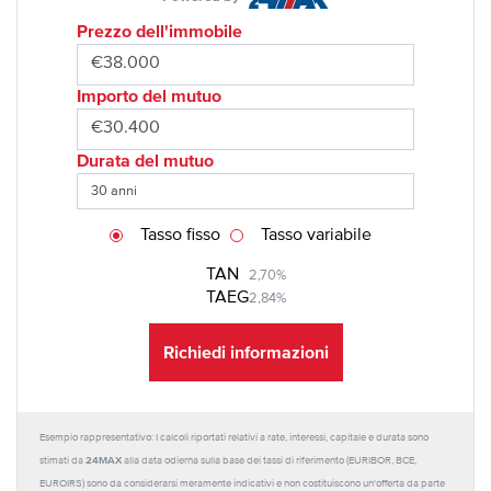
Prezzo dell'immobile
Importo del mutuo
Durata del mutuo
Tasso fisso
Tasso variabile
TAN
2,70%
TAEG
2,84%
Richiedi informazioni
Esempio rappresentativo: I calcoli riportati relativi a rate, interessi, capitale e durata sono
24MAX
stimati da
alla data odierna sulla base dei tassi di riferimento (EURIBOR, BCE,
EUROIRS) sono da considerarsi meramente indicativi e non costituiscono un'offerta da parte