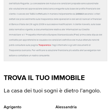
dell'Istituto Rogante. La concessione del mutuo e le condizioni proposte sono subordinate
alla valutazione ed approvazione della banca erogante sulla base del profilo finanziario del
24MAX
cliente. Il calcolo del TAEG è effettuato in maniera indipendente da
secondo i criteri
dettati dal provvedimento sulla trasparenza delle operazioni e dei servizi bancari e finanziari
di Banca d'Italia del 29 luglio 2009 e successive modificazioni. Il cliente riceverà, sulla base
della normativa vigente, la documentazione relativa alle 'Informazioni sul Credito
Immobiliare' e il “Prospetto Informativo Europeo Standardizzato (Pies)' prima della stipula del
contratto per approfondire le clausole e le condizioni definitive del mutuo ottenuto nonché
potrà consultare sulla pagina
Trasparenza
i fogli informativi e gli altri documenti di
Trasparenza bancaria. Per verificare la soluzione finanziaria più adatta alle tue esigenze non
esitare a contattare un nostro consulente.
TROVA IL TUO IMMOBILE
La casa dei tuoi sogni è dietro l’angolo.
Agrigento
Alessandria