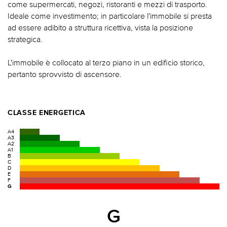
come supermercati, negozi, ristoranti e mezzi di trasporto.
Ideale come investimento; in particolare l'immobile si presta
ad essere adibito a struttura ricettiva, vista la posizione
strategica.
L'immobile è collocato al terzo piano in un edificio storico,
pertanto sprovvisto di ascensore.
CLASSE ENERGETICA
A4
A3
A2
A1
B
C
D
E
F
G
G