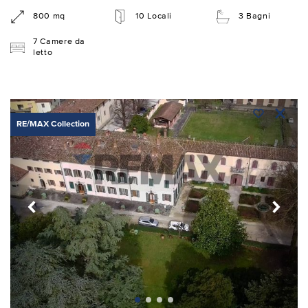
800 mq
10 Locali
3 Bagni
7 Camere da
letto
RE/MAX Collection