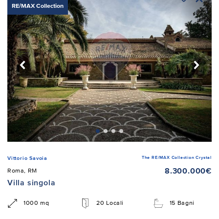
RE/MAX Collection
The RE/MAX Collection Crystal
Vittorio Savoia
8.300.000€
Roma, RM
Villa singola
1000 mq
20 Locali
15 Bagni