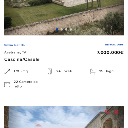
RE/MAX Oltre
Silvia Natillo
7.000.000€
Avetrana, TA
Cascina/Casale
1705 mq
24 Locali
25 Bagni
22 Camere da
letto