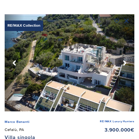
RE/MAX Collection
RE/MAX Luxury Hunters
Marco Benanti
3.900.000€
Cefalù, PA
Villa singola