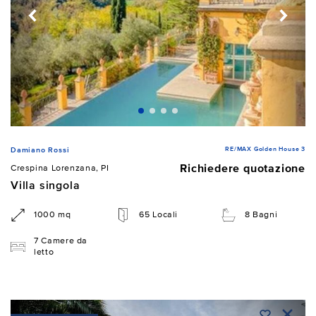
RE/MAX Golden House 3
Damiano Rossi
Richiedere quotazione
Crespina Lorenzana, PI
Villa singola
1000 mq
65 Locali
8 Bagni
7 Camere da
letto