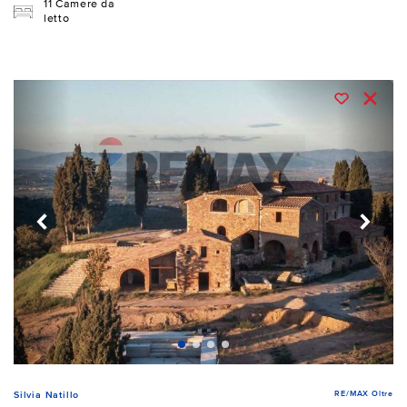
11 Camere da
letto
RE/MAX Oltre
Silvia Natillo