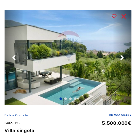
RE/MAX Class 8
Fabio Contato
5.500.000€
Salò, BS
Villa singola