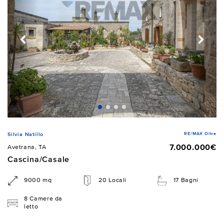
RE/MAX Oltre
Silvia Natillo
7.000.000€
Avetrana, TA
Cascina/Casale
9000 mq
20 Locali
17 Bagni
8 Camere da
letto