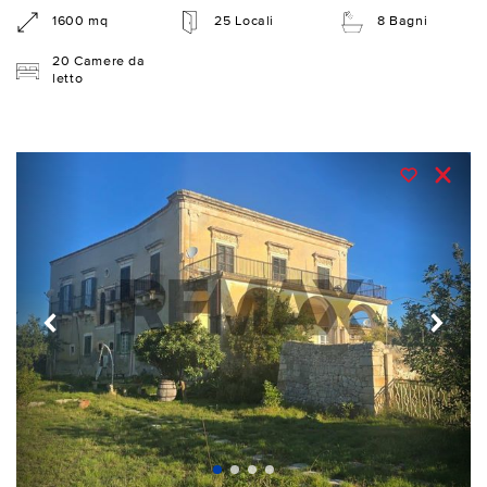
1600 mq
25 Locali
8 Bagni
20 Camere da
letto