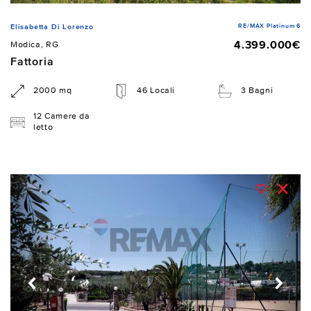
RE/MAX Platinum 6
Elisabetta Di Lorenzo
4.399.000€
Modica, RG
Fattoria
2000 mq
46 Locali
3 Bagni
12 Camere da
letto