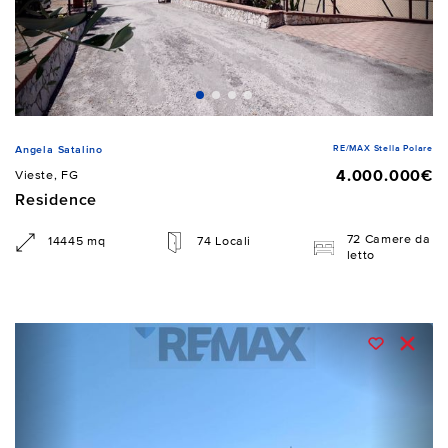
RE/MAX Stella Polare
Angela Satalino
4.000.000€
Vieste, FG
Residence
72 Camere da
14445 mq
74 Locali
letto