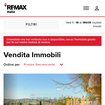
Vedi
1 - 18
di
18608
risultati
FILTRI
trovati
L'immobile che hai richiesto non è disponibile, cerca l'immobile giusto
per te sul nostro motore di ricerca.
Vendita Immobili
Ordina per