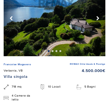
RE/MAX Città Ideale & Prestige
Francoise Mogavero
4.500.000€
Verbania, VB
Villa singola
718 mq
10 Locali
5 Bagni
4 Camere da
letto