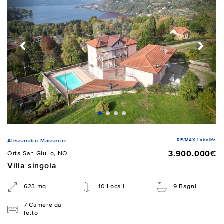
RE/MAX Lakelife
Alessandro Masserini
3.900.000€
Orta San Giulio, NO
Villa singola
623 mq
10 Locali
9 Bagni
7 Camere da
letto