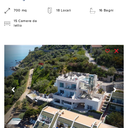
700 mq
18 Locali
16 Bagni
15 Camere da
letto