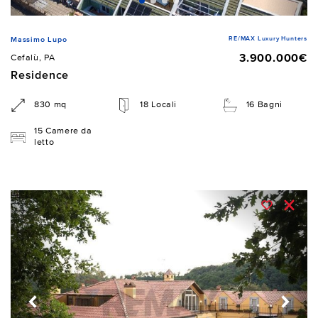
RE/MAX Luxury Hunters
Massimo Lupo
3.900.000€
Cefalù, PA
Residence
830 mq
18 Locali
16 Bagni
15 Camere da
letto