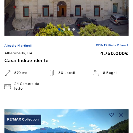
RE/MAX Stella Polare 2
Alessio Martinelli
4.750.000€
Alberobello, BA
Casa Indipendente
870 mq
30 Locali
8 Bagni
24 Camere da
letto
RE/MAX Collection