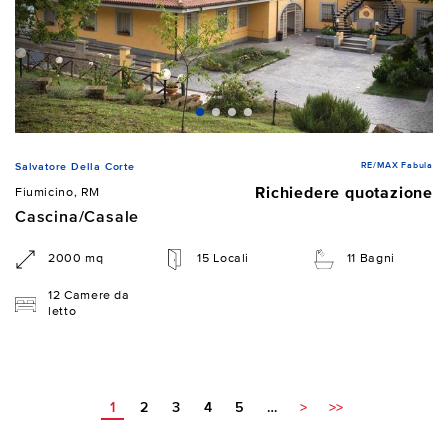
RE/MAX Fabula
Salvatore Della Corte
Richiedere quotazione
Fiumicino, RM
Cascina/Casale
2000 mq
15 Locali
11 Bagni
12 Camere da
letto
1
2
3
4
5
…
>
>>