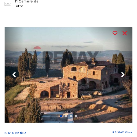
11 Camere da
letto
RE/MAX Oltre
Silvia Natillo