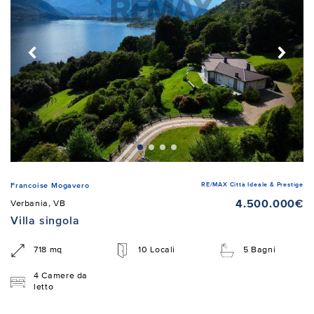
RE/MAX Città Ideale & Prestige
Francoise Mogavero
4.500.000€
Verbania, VB
Villa singola
718 mq
10 Locali
5 Bagni
4 Camere da
letto