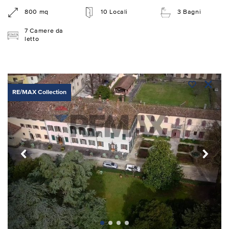
800 mq
10 Locali
3 Bagni
7 Camere da
letto
RE/MAX Collection