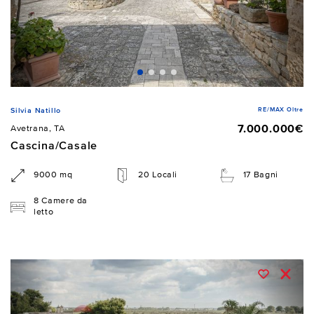
RE/MAX Oltre
Silvia Natillo
7.000.000€
Avetrana, TA
Cascina/Casale
9000 mq
20 Locali
17 Bagni
8 Camere da
letto