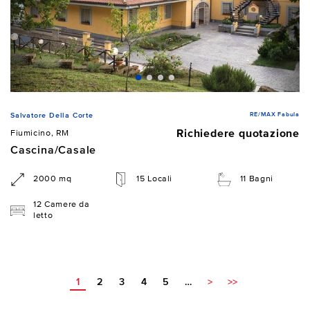
RE/MAX Fabula
Salvatore Della Corte
Richiedere quotazione
Fiumicino, RM
Cascina/Casale
2000 mq
15 Locali
11 Bagni
12 Camere da
letto
1
2
3
4
5
…
>
>>