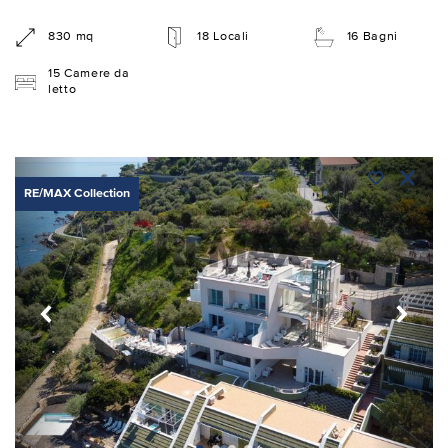
830 mq
18 Locali
16 Bagni
15 Camere da
letto
RE/MAX Collection