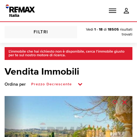
Vedi
1 - 18
di
18505
risultati
FILTRI
trovati
L'immobile che hai richiesto non è disponibile, cerca l'immobile giusto
per te sul nostro motore di ricerca.
Vendita Immobili
Ordina per