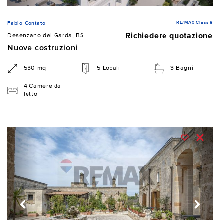
RE/MAX Class 8
Fabio Contato
Richiedere quotazione
Desenzano del Garda, BS
Nuove costruzioni
530 mq
5 Locali
3 Bagni
4 Camere da
letto