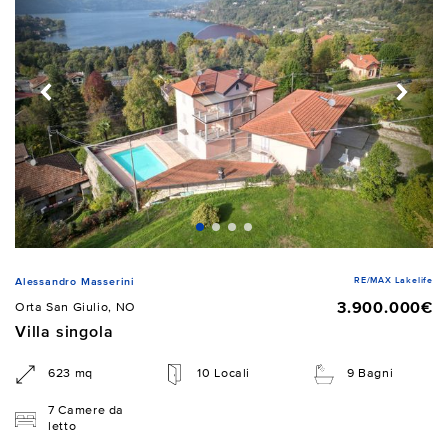
RE/MAX Lakelife
Alessandro Masserini
3.900.000€
Orta San Giulio, NO
Villa singola
623 mq
10 Locali
9 Bagni
7 Camere da
letto