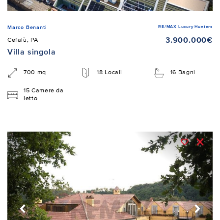
RE/MAX Luxury Hunters
Marco Benanti
3.900.000€
Cefalù, PA
Villa singola
700 mq
18 Locali
16 Bagni
15 Camere da
letto