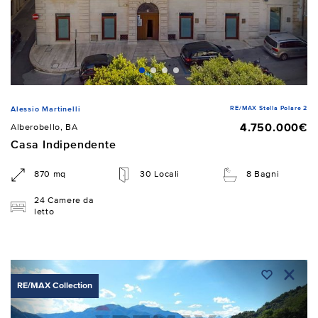
RE/MAX Stella Polare 2
Alessio Martinelli
4.750.000€
Alberobello, BA
Casa Indipendente
870 mq
30 Locali
8 Bagni
24 Camere da
letto
RE/MAX Collection