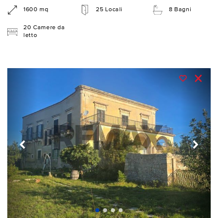
1600 mq
25 Locali
8 Bagni
20 Camere da
letto