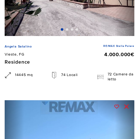
RE/MAX Stella Polare
Angela Satalino
4.000.000€
Vieste, FG
Residence
72 Camere da
14445 mq
74 Locali
letto