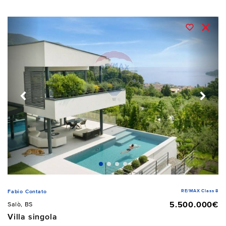
RE/MAX Class 8
Fabio Contato
5.500.000€
Salò, BS
Villa singola