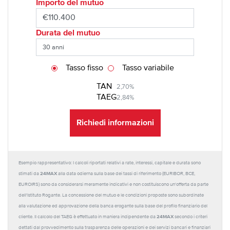
Importo del mutuo
Durata del mutuo
Tasso fisso
Tasso variabile
TAN
2,70%
TAEG
2,84%
Richiedi informazioni
Esempio rappresentativo: I calcoli riportati relativi a rate, interessi, capitale e durata sono
24MAX
stimati da
alla data odierna sulla base dei tassi di riferimento (EURIBOR, BCE,
EUROIRS) sono da considerarsi meramente indicativi e non costituiscono un'offerta da parte
dell'Istituto Rogante. La concessione del mutuo e le condizioni proposte sono subordinate
alla valutazione ed approvazione della banca erogante sulla base del profilo finanziario del
24MAX
cliente. Il calcolo del TAEG è effettuato in maniera indipendente da
secondo i criteri
dettati dal provvedimento sulla trasparenza delle operazioni e dei servizi bancari e finanziari