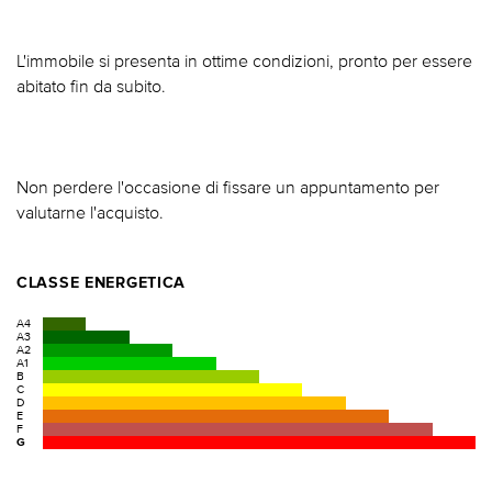
L'immobile si presenta in ottime condizioni, pronto per essere
abitato fin da subito.
Non perdere l'occasione di fissare un appuntamento per
valutarne l'acquisto.
CLASSE ENERGETICA
A4
A3
A2
A1
B
C
D
E
F
G