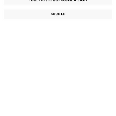
TEMPI DI PERCORRENZA A PIEDI
SCUOLE