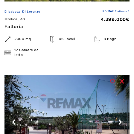
RE/MAX Platinum 6
Elisabetta Di Lorenzo
4.399.000€
Modica, RG
Fattoria
2000 mq
46 Locali
3 Bagni
12 Camere da
letto