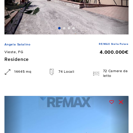
RE/MAX Stella Polare
Angela Satalino
4.000.000€
Vieste, FG
Residence
72 Camere da
14445 mq
74 Locali
letto