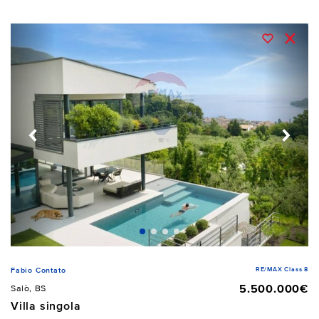
RE/MAX Class 8
Fabio Contato
5.500.000€
Salò, BS
Villa singola