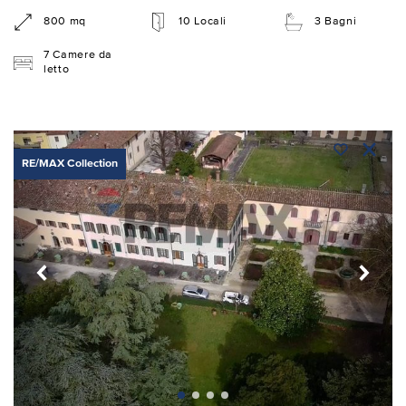
800 mq
10 Locali
3 Bagni
7 Camere da
letto
RE/MAX Collection