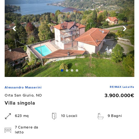
RE/MAX Lakelife
Alessandro Masserini
3.900.000€
Orta San Giulio, NO
Villa singola
623 mq
10 Locali
9 Bagni
7 Camere da
letto