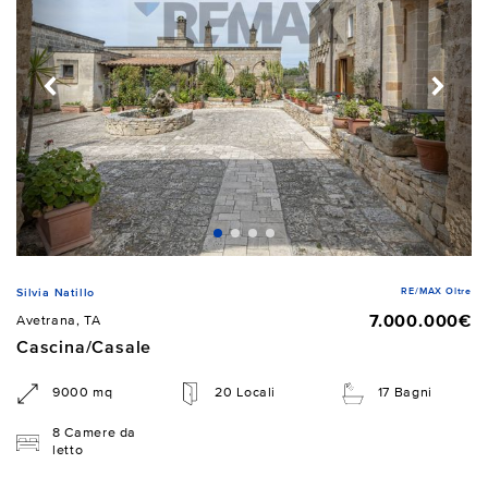
RE/MAX Oltre
Silvia Natillo
7.000.000€
Avetrana, TA
Cascina/Casale
9000 mq
20 Locali
17 Bagni
8 Camere da
letto