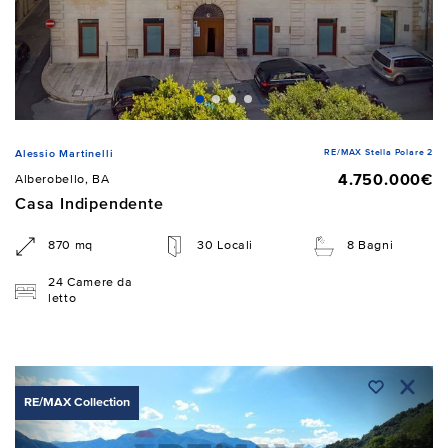
RE/MAX Stella Polare 2
Alessio Martinelli
4.750.000€
Alberobello, BA
Casa Indipendente
870 mq
30 Locali
8 Bagni
24 Camere da
letto
RE/MAX Collection