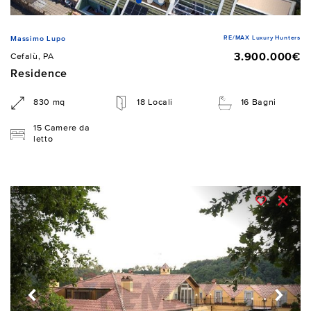
RE/MAX Luxury Hunters
Massimo Lupo
3.900.000€
Cefalù, PA
Residence
830 mq
18 Locali
16 Bagni
15 Camere da
letto