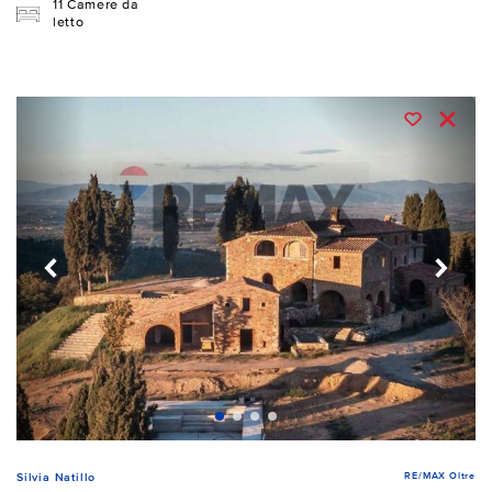
11 Camere da
letto
RE/MAX Oltre
Silvia Natillo