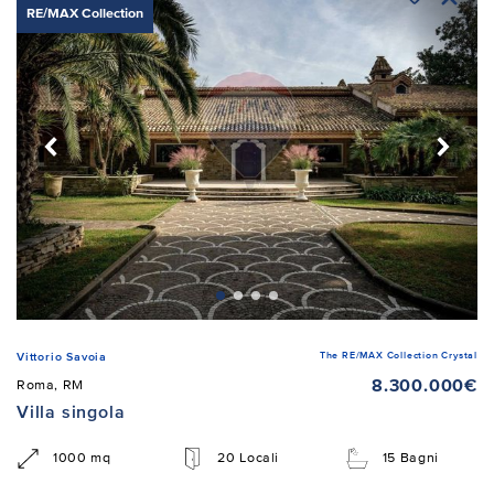
RE/MAX Collection
The RE/MAX Collection Crystal
Vittorio Savoia
8.300.000€
Roma, RM
Villa singola
1000 mq
20 Locali
15 Bagni