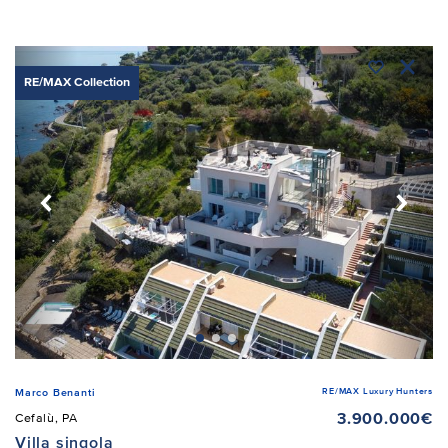
RE/MAX Collection
RE/MAX Luxury Hunters
Marco Benanti
3.900.000€
Cefalù, PA
Villa singola