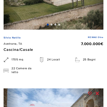
RE/MAX Oltre
Silvia Natillo
7.000.000€
Avetrana, TA
Cascina/Casale
1705 mq
24 Locali
25 Bagni
22 Camere da
letto