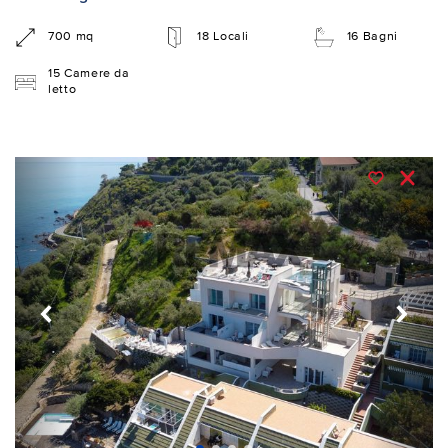
700 mq
18 Locali
16 Bagni
15 Camere da
letto