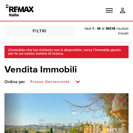
Vedi
1 - 18
di
18518
risultati
FILTRI
trovati
L'immobile che hai richiesto non è disponibile, cerca l'immobile giusto
per te sul nostro motore di ricerca.
Vendita Immobili
Ordina per