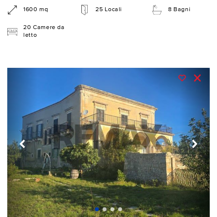
1600 mq
25 Locali
8 Bagni
20 Camere da
letto