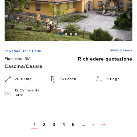
RE/MAX Fabula
Salvatore Della Corte
Richiedere quotazione
Fiumicino, RM
Cascina/Casale
2000 mq
15 Locali
11 Bagni
12 Camere da
letto
1
2
3
4
5
…
>
>>