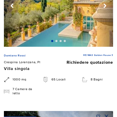
RE/MAX Golden House 3
Damiano Rossi
Richiedere quotazione
Crespina Lorenzana, PI
Villa singola
1000 mq
65 Locali
8 Bagni
7 Camere da
letto