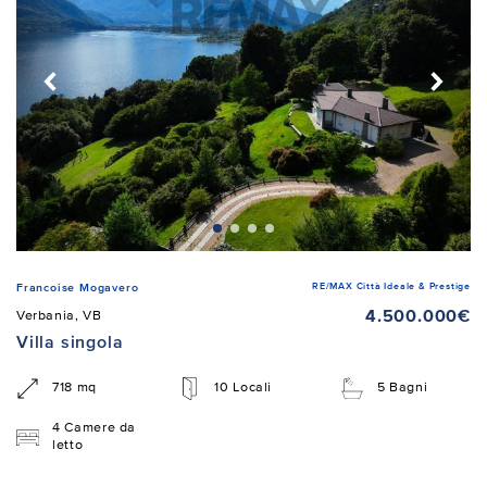
RE/MAX Città Ideale & Prestige
Francoise Mogavero
4.500.000€
Verbania, VB
Villa singola
718 mq
10 Locali
5 Bagni
4 Camere da
letto