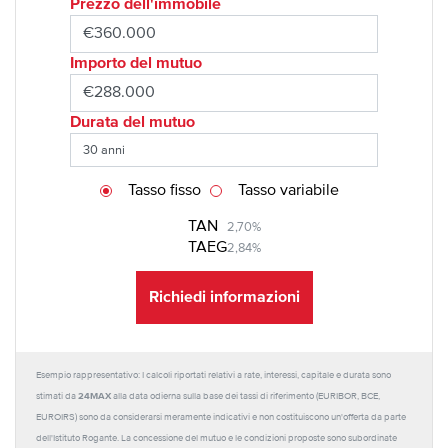
Prezzo dell'immobile
Importo del mutuo
Durata del mutuo
Tasso fisso
Tasso variabile
TAN
2,70%
TAEG
2,84%
Richiedi informazioni
Esempio rappresentativo: I calcoli riportati relativi a rate, interessi, capitale e durata sono
24MAX
stimati da
alla data odierna sulla base dei tassi di riferimento (EURIBOR, BCE,
EUROIRS) sono da considerarsi meramente indicativi e non costituiscono un'offerta da parte
dell'Istituto Rogante. La concessione del mutuo e le condizioni proposte sono subordinate