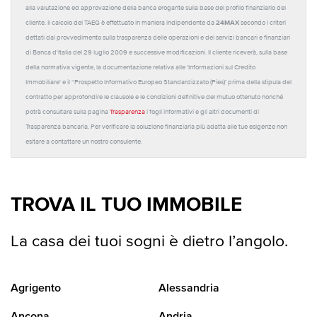
alla valutazione ed approvazione della banca erogante sulla base del profilo finanziario del
24MAX
cliente. Il calcolo del TAEG è effettuato in maniera indipendente da
secondo i criteri
dettati dal provvedimento sulla trasparenza delle operazioni e dei servizi bancari e finanziari
di Banca d'Italia del 29 luglio 2009 e successive modificazioni. Il cliente riceverà, sulla base
della normativa vigente, la documentazione relativa alle 'Informazioni sul Credito
Immobiliare' e il “Prospetto Informativo Europeo Standardizzato (Pies)' prima della stipula del
contratto per approfondire le clausole e le condizioni definitive del mutuo ottenuto nonché
potrà consultare sulla pagina
Trasparenza
i fogli informativi e gli altri documenti di
Trasparenza bancaria. Per verificare la soluzione finanziaria più adatta alle tue esigenze non
esitare a contattare un nostro consulente.
TROVA IL TUO IMMOBILE
La casa dei tuoi sogni è dietro l’angolo.
Agrigento
Alessandria