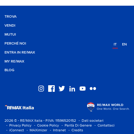
TROVA
VENDI
MUTUI
PERCHÉ NOI
IT
EN
ENTRA IN RE/MAX
MY RE/MAX
BLOG
2026 © - RE/MAX Italia - P.IVA: 11596520152
- Dati societari
- Privacy Policy
- Cookie Policy
- Parità Di Genere
- Contattaci
- iConnect
- MAXimizer
- Intranet
- Credits