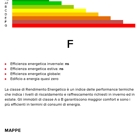
A1
B
C
D
E
F
G
F
Efficienza energetica invernale:
ns
Efficienza energetica estiva:
ns
Efficienza energetica globale:
Edificio a energia quasi zero
La classe di Rendimento Energetico è un indice delle performance termiche
che indica i livelli di riscaldamento e raffrescamento richiesti in inverno ed in
estate. Gli immobili di classe A o B garantiscono maggior comfort e sono i
più efficienti in termini di consumi di energia.
MAPPE