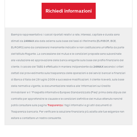
Richiedi informazioni
Esempio rappresentativo: I calcoli riportati relativi a rate, interessi, capitale e durata sono
24MAX
stimati da
alla data odierna sulla base dei tassi di riferimento (EURIBOR, BCE,
EUROIRS) sono da considerarsi meramente indicativi e non costituiscono un'offerta da parte
dell'Istituto Rogante. La concessione del mutuo e le condizioni proposte sono subordinate
alla valutazione ed approvazione della banca erogante sulla base del profilo finanziario del
24MAX
cliente. Il calcolo del TAEG è effettuato in maniera indipendente da
secondo i criteri
dettati dal provvedimento sulla trasparenza delle operazioni e dei servizi bancari e finanziari
di Banca d'Italia del 29 luglio 2009 e successive modificazioni. Il cliente riceverà, sulla base
della normativa vigente, la documentazione relativa alle 'Informazioni sul Credito
Immobiliare' e il “Prospetto Informativo Europeo Standardizzato (Pies)' prima della stipula del
contratto per approfondire le clausole e le condizioni definitive del mutuo ottenuto nonché
potrà consultare sulla pagina
Trasparenza
i fogli informativi e gli altri documenti di
Trasparenza bancaria. Per verificare la soluzione finanziaria più adatta alle tue esigenze non
esitare a contattare un nostro consulente.