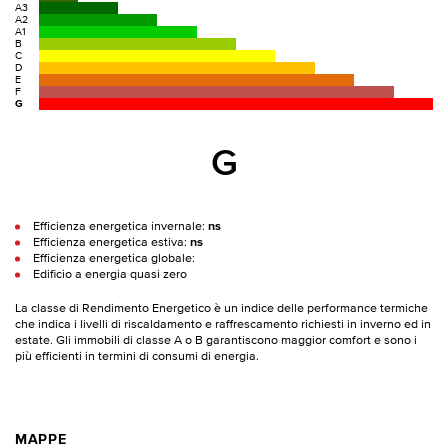
A3
A2
A1
B
C
D
E
F
G
G
Efficienza energetica invernale:
ns
Efficienza energetica estiva:
ns
Efficienza energetica globale:
Edificio a energia quasi zero
La classe di Rendimento Energetico è un indice delle performance termiche
che indica i livelli di riscaldamento e raffrescamento richiesti in inverno ed in
estate. Gli immobili di classe A o B garantiscono maggior comfort e sono i
più efficienti in termini di consumi di energia.
MAPPE