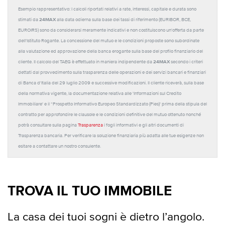
Esempio rappresentativo: I calcoli riportati relativi a rate, interessi, capitale e durata sono
24MAX
stimati da
alla data odierna sulla base dei tassi di riferimento (EURIBOR, BCE,
EUROIRS) sono da considerarsi meramente indicativi e non costituiscono un'offerta da parte
dell'Istituto Rogante. La concessione del mutuo e le condizioni proposte sono subordinate
alla valutazione ed approvazione della banca erogante sulla base del profilo finanziario del
24MAX
cliente. Il calcolo del TAEG è effettuato in maniera indipendente da
secondo i criteri
dettati dal provvedimento sulla trasparenza delle operazioni e dei servizi bancari e finanziari
di Banca d'Italia del 29 luglio 2009 e successive modificazioni. Il cliente riceverà, sulla base
della normativa vigente, la documentazione relativa alle 'Informazioni sul Credito
Immobiliare' e il “Prospetto Informativo Europeo Standardizzato (Pies)' prima della stipula del
contratto per approfondire le clausole e le condizioni definitive del mutuo ottenuto nonché
potrà consultare sulla pagina
Trasparenza
i fogli informativi e gli altri documenti di
Trasparenza bancaria. Per verificare la soluzione finanziaria più adatta alle tue esigenze non
esitare a contattare un nostro consulente.
TROVA IL TUO IMMOBILE
La casa dei tuoi sogni è dietro l’angolo.