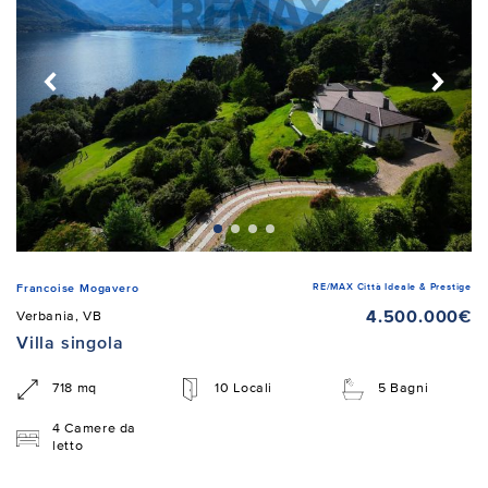
RE/MAX Città Ideale & Prestige
Francoise Mogavero
4.500.000€
Verbania, VB
Villa singola
718 mq
10 Locali
5 Bagni
4 Camere da
letto