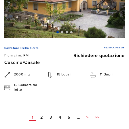
RE/MAX Fabula
Salvatore Della Corte
Richiedere quotazione
Fiumicino, RM
Cascina/Casale
2000 mq
15 Locali
11 Bagni
12 Camere da
letto
1
2
3
4
5
…
>
>>