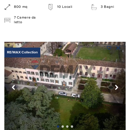
800 mq
10 Locali
3 Bagni
7 Camere da
letto
RE/MAX Collection