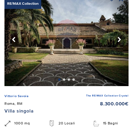
RE/MAX Collection
The RE/MAX Collection Crystal
Vittorio Savoia
8.300.000€
Roma, RM
Villa singola
1000 mq
20 Locali
15 Bagni