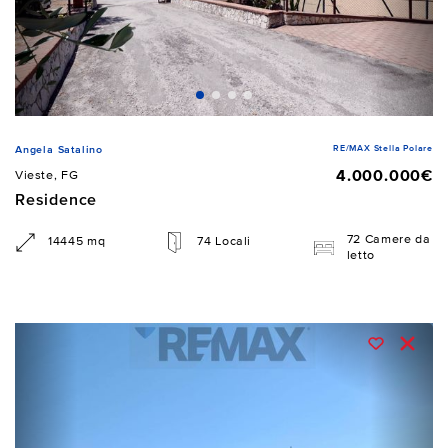
RE/MAX Stella Polare
Angela Satalino
4.000.000€
Vieste, FG
Residence
72 Camere da
14445 mq
74 Locali
letto