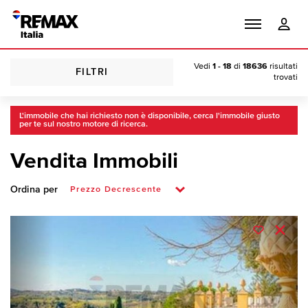
Vedi
1 - 18
di
18636
risultati
FILTRI
trovati
L'immobile che hai richiesto non è disponibile, cerca l'immobile giusto
per te sul nostro motore di ricerca.
Vendita Immobili
Ordina per