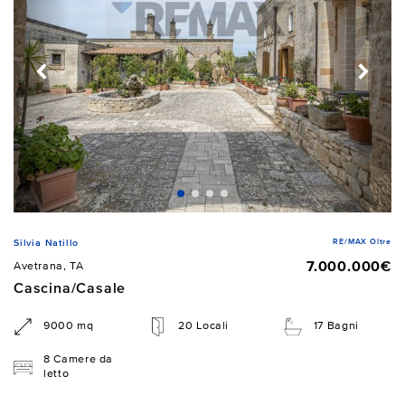
RE/MAX Oltre
Silvia Natillo
7.000.000€
Avetrana, TA
Cascina/Casale
9000 mq
20 Locali
17 Bagni
8 Camere da
letto