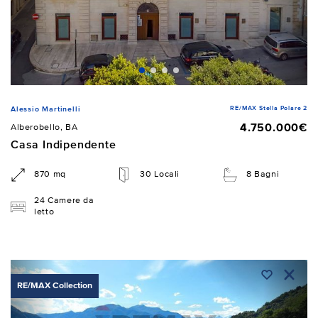
RE/MAX Stella Polare 2
Alessio Martinelli
4.750.000€
Alberobello, BA
Casa Indipendente
870 mq
30 Locali
8 Bagni
24 Camere da
letto
RE/MAX Collection