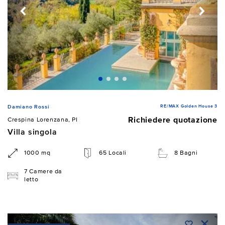
RE/MAX Golden House 3
Damiano Rossi
Richiedere quotazione
Crespina Lorenzana, PI
Villa singola
1000 mq
65 Locali
8 Bagni
7 Camere da
letto