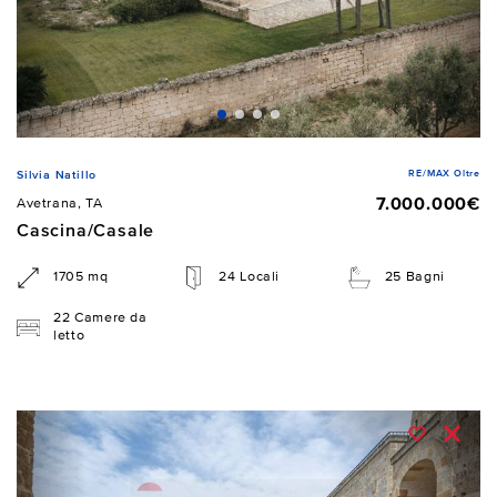
RE/MAX Oltre
Silvia Natillo
7.000.000€
Avetrana, TA
Cascina/Casale
1705 mq
24 Locali
25 Bagni
22 Camere da
letto