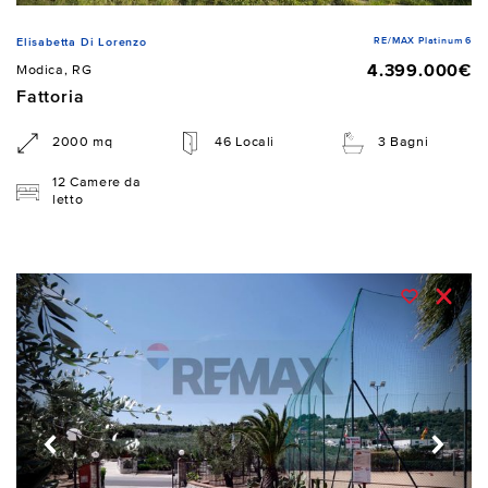
RE/MAX Platinum 6
Elisabetta Di Lorenzo
4.399.000€
Modica, RG
Fattoria
2000 mq
46 Locali
3 Bagni
12 Camere da
letto