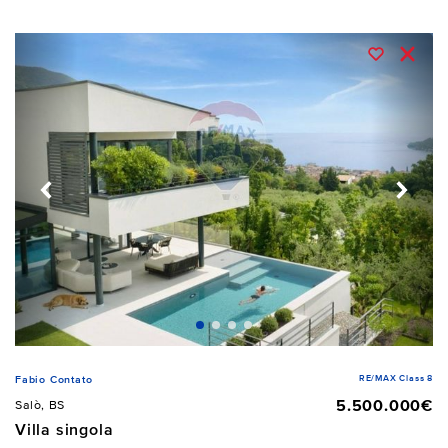
RE/MAX Class 8
Fabio Contato
5.500.000€
Salò, BS
Villa singola