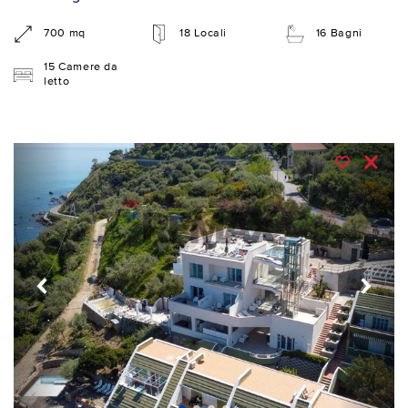
700 mq
18 Locali
16 Bagni
15 Camere da
letto