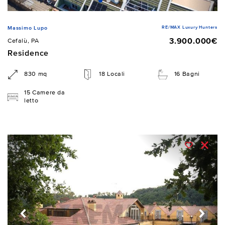
RE/MAX Luxury Hunters
Massimo Lupo
3.900.000€
Cefalù, PA
Residence
830 mq
18 Locali
16 Bagni
15 Camere da
letto