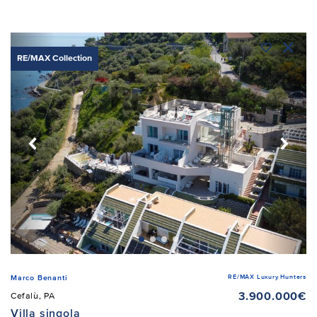
RE/MAX Collection
RE/MAX Luxury Hunters
Marco Benanti
3.900.000€
Cefalù, PA
Villa singola