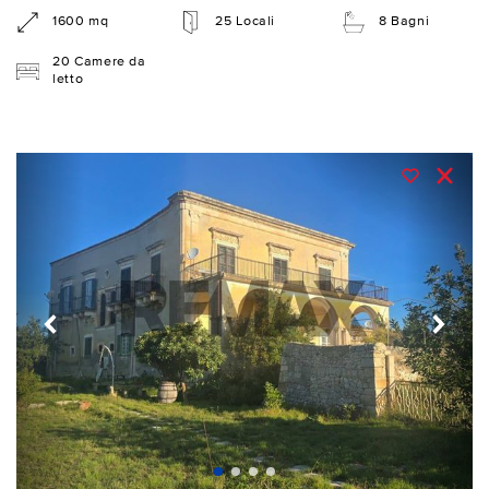
1600 mq
25 Locali
8 Bagni
20 Camere da
letto