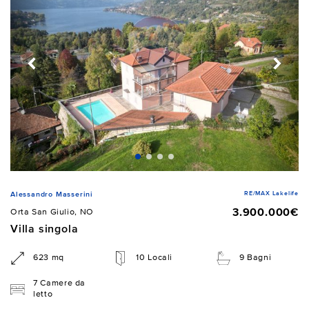
RE/MAX Lakelife
Alessandro Masserini
3.900.000€
Orta San Giulio, NO
Villa singola
623 mq
10 Locali
9 Bagni
7 Camere da
letto