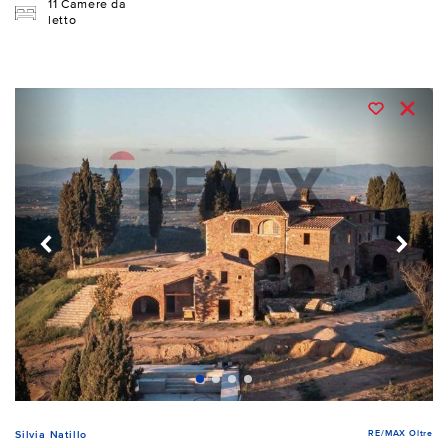
11 Camere da
letto
RE/MAX Oltre
Silvia Natillo