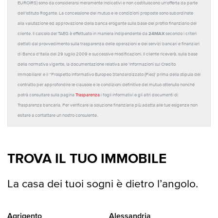
EUROIRS) sono da considerarsi meramente indicativi e non costituiscono un'offerta da parte
dell'Istituto Rogante. La concessione del mutuo e le condizioni proposte sono subordinate
alla valutazione ed approvazione della banca erogante sulla base del profilo finanziario del
24MAX
cliente. Il calcolo del TAEG è effettuato in maniera indipendente da
secondo i criteri
dettati dal provvedimento sulla trasparenza delle operazioni e dei servizi bancari e finanziari
di Banca d'Italia del 29 luglio 2009 e successive modificazioni. Il cliente riceverà, sulla base
della normativa vigente, la documentazione relativa alle 'Informazioni sul Credito
Immobiliare' e il “Prospetto Informativo Europeo Standardizzato (Pies)' prima della stipula del
contratto per approfondire le clausole e le condizioni definitive del mutuo ottenuto nonché
potrà consultare sulla pagina
Trasparenza
i fogli informativi e gli altri documenti di
Trasparenza bancaria. Per verificare la soluzione finanziaria più adatta alle tue esigenze non
esitare a contattare un nostro consulente.
TROVA IL TUO IMMOBILE
La casa dei tuoi sogni è dietro l’angolo.
Agrigento
Alessandria