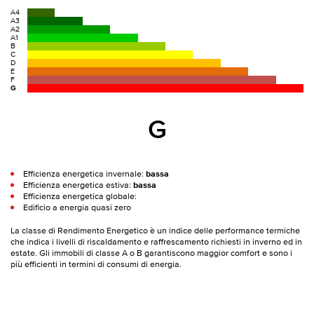
A4
A3
A2
A1
B
C
D
E
F
G
G
Efficienza energetica invernale:
bassa
Efficienza energetica estiva:
bassa
Efficienza energetica globale:
Edificio a energia quasi zero
La classe di Rendimento Energetico è un indice delle performance termiche
che indica i livelli di riscaldamento e raffrescamento richiesti in inverno ed in
estate. Gli immobili di classe A o B garantiscono maggior comfort e sono i
più efficienti in termini di consumi di energia.