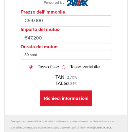
Powered by
Prezzo dell'immobile
Importo del mutuo
Durata del mutuo
Tasso fisso
Tasso variabile
TAN
2,70%
TAEG
2,84%
Richiedi informazioni
Esempio rappresentativo: I calcoli riportati relativi a rate, interessi, capitale e durata sono
24MAX
stimati da
alla data odierna sulla base dei tassi di riferimento (EURIBOR, BCE,