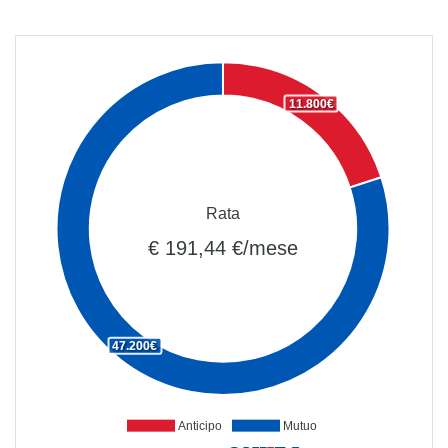
11.800€
Rata
€ 191,44 €/mese
47.200€
Anticipo
Mutuo