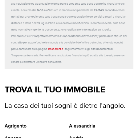
alla valutazione ed approvazione della banca erogante sulla base del profilo finanziario del
24MAX
cliente. Il calcolo del TAEG è effettuato in maniera indipendente da
secondo i criteri
dettati dal provvedimento sulla trasparenza delle operazioni e dei servizi bancari e finanziari
di Banca d'Italia del 29 luglio 2009 e successive modificazioni. Il cliente riceverà, sulla base
della normativa vigente, la documentazione relativa alle 'Informazioni sul Credito
Immobiliare' e il “Prospetto Informativo Europeo Standardizzato (Pies)' prima della stipula del
contratto per approfondire le clausole e le condizioni definitive del mutuo ottenuto nonché
potrà consultare sulla pagina
Trasparenza
i fogli informativi e gli altri documenti di
Trasparenza bancaria. Per verificare la soluzione finanziaria più adatta alle tue esigenze non
esitare a contattare un nostro consulente.
TROVA IL TUO IMMOBILE
La casa dei tuoi sogni è dietro l’angolo.
Agrigento
Alessandria