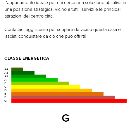
L'appartamento ideale per chi cerca una soluzione abitativa in
una posizione strategica, vicino a tutti i servizi e le principali
attrazioni del centro città.
Contattaci oggi stesso per scoprire da vicino questa casa e
lasciati conquistare da ciò che può offrirti!
CLASSE ENERGETICA
A4
A3
A2
A1
B
C
D
E
F
G
G