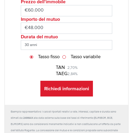
Prezzo dell'immobile
Importo del mutuo
Durata del mutuo
Tasso fisso
Tasso variabile
TAN
2,70%
TAEG
2,84%
Richiedi informazioni
Esempio rappresentativo: I calcoli riportati relativi a rate, interessi, capitale e durata sono
24MAX
stimati da
alla data odierna sulla base dei tassi di riferimento (EURIBOR, BCE,
EUROIRS) sono da considerarsi meramente indicativi e non costituiscono un'offerta da parte
dell'Istituto Rogante. La concessione del mutuo e le condizioni proposte sono subordinate