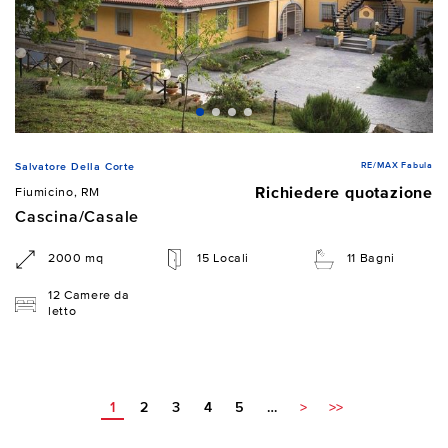
RE/MAX Fabula
Salvatore Della Corte
Richiedere quotazione
Fiumicino, RM
Cascina/Casale
2000 mq
15 Locali
11 Bagni
12 Camere da
letto
1
2
3
4
5
…
>
>>