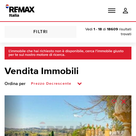
Vedi
1 - 18
di
18609
risultati
FILTRI
trovati
L'immobile che hai richiesto non è disponibile, cerca l'immobile giusto
per te sul nostro motore di ricerca.
Vendita Immobili
Ordina per