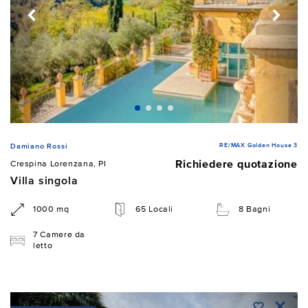
RE/MAX Golden House 3
Damiano Rossi
Richiedere quotazione
Crespina Lorenzana, PI
Villa singola
1000 mq
65 Locali
8 Bagni
7 Camere da
letto