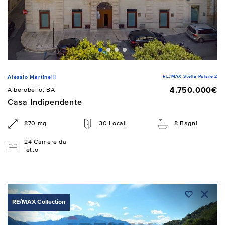
RE/MAX Stella Polare 2
Alessio Martinelli
4.750.000€
Alberobello, BA
Casa Indipendente
870 mq
30 Locali
8 Bagni
24 Camere da
letto
RE/MAX Collection