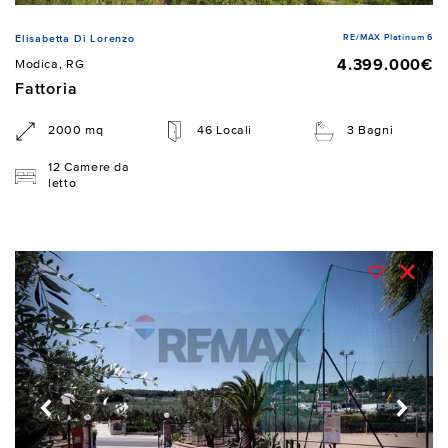
RE/MAX Platinum 6
Elisabetta Di Lorenzo
4.399.000€
Modica, RG
Fattoria
2000 mq
46 Locali
3 Bagni
12 Camere da
letto