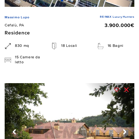
RE/MAX Luxury Hunters
Massimo Lupo
3.900.000€
Cefalù, PA
Residence
830 mq
18 Locali
16 Bagni
15 Camere da
letto