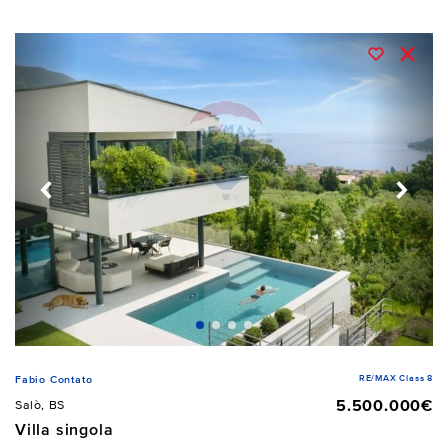
RE/MAX Class 8
Fabio Contato
5.500.000€
Salò, BS
Villa singola