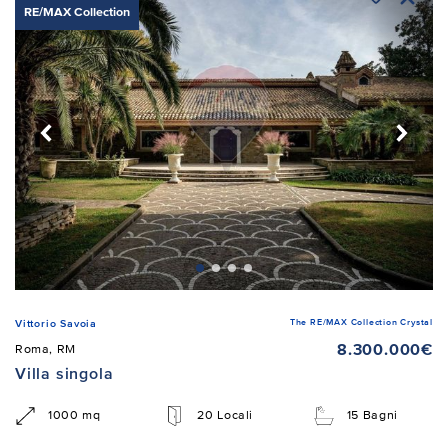
RE/MAX Collection
The RE/MAX Collection Crystal
Vittorio Savoia
8.300.000€
Roma, RM
Villa singola
1000 mq
20 Locali
15 Bagni