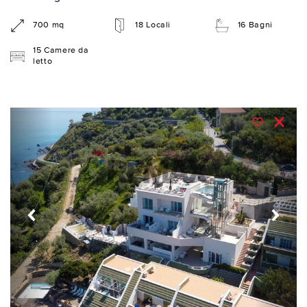
700 mq
18 Locali
16 Bagni
15 Camere da
letto