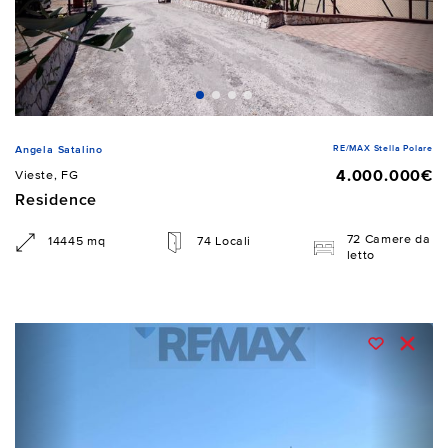
RE/MAX Stella Polare
Angela Satalino
4.000.000€
Vieste, FG
Residence
72 Camere da
14445 mq
74 Locali
letto