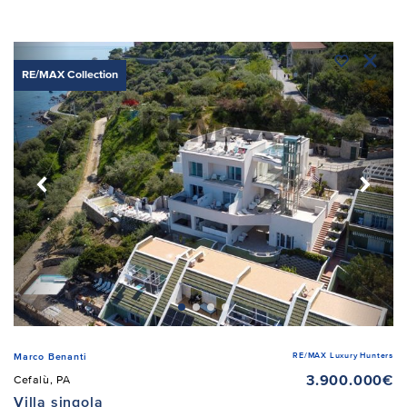
RE/MAX Collection
RE/MAX Luxury Hunters
Marco Benanti
3.900.000€
Cefalù, PA
Villa singola