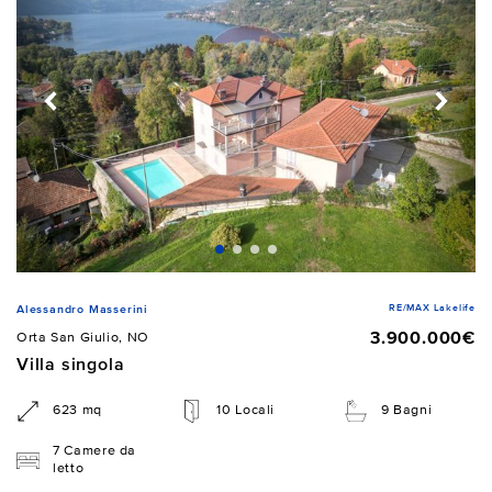
RE/MAX Lakelife
Alessandro Masserini
3.900.000€
Orta San Giulio, NO
Villa singola
623 mq
10 Locali
9 Bagni
7 Camere da
letto