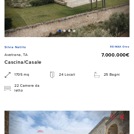
RE/MAX Oltre
Silvia Natillo
7.000.000€
Avetrana, TA
Cascina/Casale
1705 mq
24 Locali
25 Bagni
22 Camere da
letto