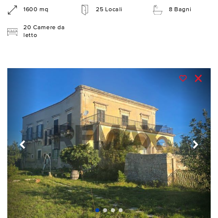
1600 mq
25 Locali
8 Bagni
20 Camere da
letto