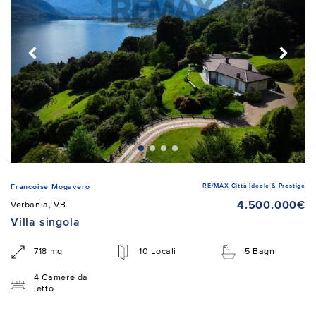
RE/MAX Città Ideale & Prestige
Francoise Mogavero
4.500.000€
Verbania, VB
Villa singola
718 mq
10 Locali
5 Bagni
4 Camere da
letto