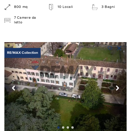
800 mq
10 Locali
3 Bagni
7 Camere da
letto
RE/MAX Collection