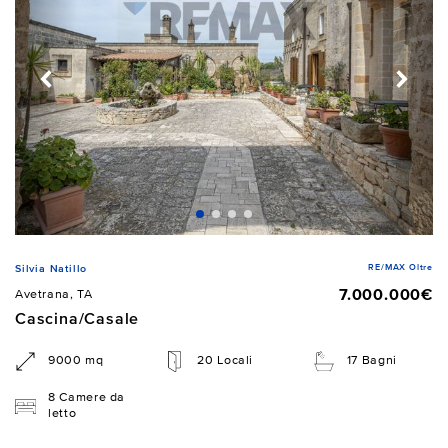
RE/MAX Oltre
Silvia Natillo
7.000.000€
Avetrana, TA
Cascina/Casale
9000 mq
20 Locali
17 Bagni
8 Camere da
letto