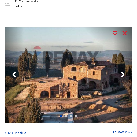
11 Camere da
letto
RE/MAX Oltre
Silvia Natillo