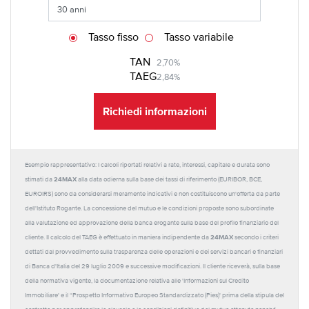
Tasso fisso
Tasso variabile
TAN
2,70%
TAEG
2,84%
Richiedi informazioni
Esempio rappresentativo: I calcoli riportati relativi a rate, interessi, capitale e durata sono
24MAX
stimati da
alla data odierna sulla base dei tassi di riferimento (EURIBOR, BCE,
EUROIRS) sono da considerarsi meramente indicativi e non costituiscono un'offerta da parte
dell'Istituto Rogante. La concessione del mutuo e le condizioni proposte sono subordinate
alla valutazione ed approvazione della banca erogante sulla base del profilo finanziario del
24MAX
cliente. Il calcolo del TAEG è effettuato in maniera indipendente da
secondo i criteri
dettati dal provvedimento sulla trasparenza delle operazioni e dei servizi bancari e finanziari
di Banca d'Italia del 29 luglio 2009 e successive modificazioni. Il cliente riceverà, sulla base
della normativa vigente, la documentazione relativa alle 'Informazioni sul Credito
Immobiliare' e il “Prospetto Informativo Europeo Standardizzato (Pies)' prima della stipula del