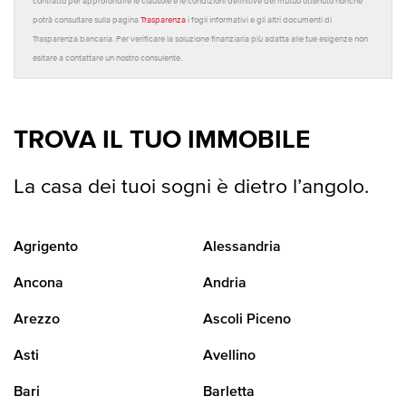
contratto per approfondire le clausole e le condizioni definitive del mutuo ottenuto nonché
potrà consultare sulla pagina
Trasparenza
i fogli informativi e gli altri documenti di
Trasparenza bancaria. Per verificare la soluzione finanziaria più adatta alle tue esigenze non
esitare a contattare un nostro consulente.
TROVA IL TUO IMMOBILE
La casa dei tuoi sogni è dietro l’angolo.
Agrigento
Alessandria
Ancona
Andria
Arezzo
Ascoli Piceno
Asti
Avellino
Bari
Barletta