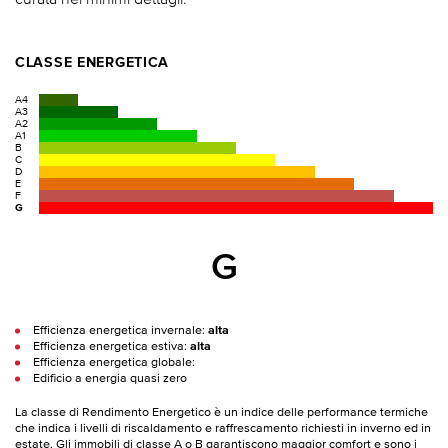
CLASSE ENERGETICA
A4
A3
A2
A1
B
C
D
E
F
G
G
Efficienza energetica invernale:
alta
Efficienza energetica estiva:
alta
Efficienza energetica globale:
Edificio a energia quasi zero
La classe di Rendimento Energetico è un indice delle performance termiche
che indica i livelli di riscaldamento e raffrescamento richiesti in inverno ed in
estate. Gli immobili di classe A o B garantiscono maggior comfort e sono i