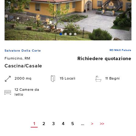
RE/MAX Fabula
Salvatore Della Corte
Richiedere quotazione
Fiumicino, RM
Cascina/Casale
2000 mq
15 Locali
11 Bagni
12 Camere da
letto
1
2
3
4
5
…
>
>>