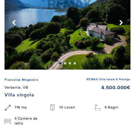
RE/MAX Città Ideale & Prestige
Francoise Mogavero
4.500.000€
Verbania, VB
Villa singola
718 mq
10 Locali
5 Bagni
4 Camere da
letto