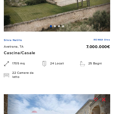
RE/MAX Oltre
Silvia Natillo
7.000.000€
Avetrana, TA
Cascina/Casale
1705 mq
24 Locali
25 Bagni
22 Camere da
letto