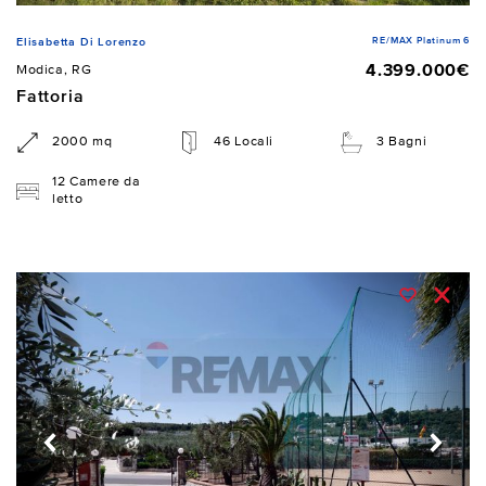
RE/MAX Platinum 6
Elisabetta Di Lorenzo
4.399.000€
Modica, RG
Fattoria
2000 mq
46 Locali
3 Bagni
12 Camere da
letto