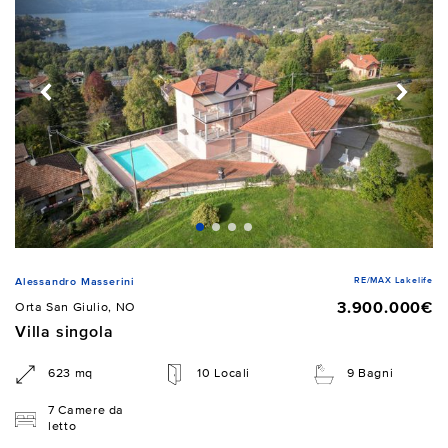
RE/MAX Lakelife
Alessandro Masserini
3.900.000€
Orta San Giulio, NO
Villa singola
623 mq
10 Locali
9 Bagni
7 Camere da
letto