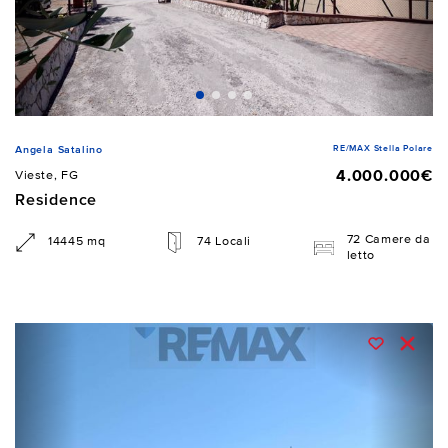
RE/MAX Stella Polare
Angela Satalino
4.000.000€
Vieste, FG
Residence
72 Camere da
14445 mq
74 Locali
letto