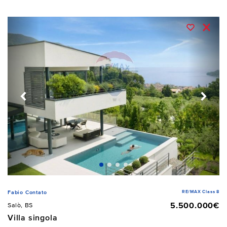
RE/MAX Class 8
Fabio Contato
5.500.000€
Salò, BS
Villa singola