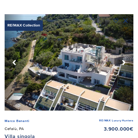
RE/MAX Collection
RE/MAX Luxury Hunters
Marco Benanti
3.900.000€
Cefalù, PA
Villa singola