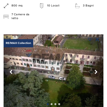
800 mq
10 Locali
3 Bagni
7 Camere da
letto
RE/MAX Collection