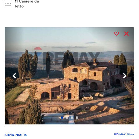
11 Camere da
letto
RE/MAX Oltre
Silvia Natillo