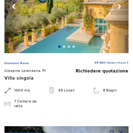
RE/MAX Golden House 3
Damiano Rossi
Richiedere quotazione
Crespina Lorenzana, PI
Villa singola
1000 mq
65 Locali
8 Bagni
7 Camere da
letto