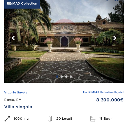
RE/MAX Collection
The RE/MAX Collection Crystal
Vittorio Savoia
8.300.000€
Roma, RM
Villa singola
1000 mq
20 Locali
15 Bagni