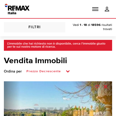
Vedi
1 - 18
di
18596
risultati
FILTRI
trovati
L'immobile che hai richiesto non è disponibile, cerca l'immobile giusto
per te sul nostro motore di ricerca.
Vendita Immobili
Ordina per