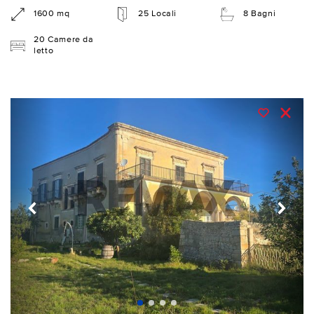
1600 mq
25 Locali
8 Bagni
20 Camere da
letto