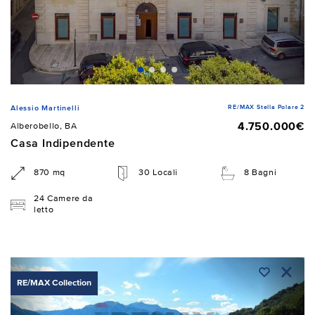
RE/MAX Stella Polare 2
Alessio Martinelli
4.750.000€
Alberobello, BA
Casa Indipendente
870 mq
30 Locali
8 Bagni
24 Camere da
letto
RE/MAX Collection