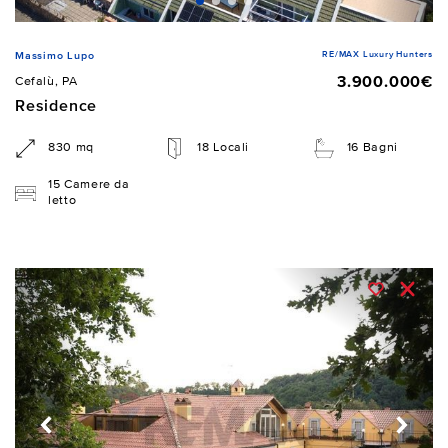
RE/MAX Luxury Hunters
Massimo Lupo
3.900.000€
Cefalù, PA
Residence
830 mq
18 Locali
16 Bagni
15 Camere da
letto