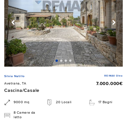
RE/MAX Oltre
Silvia Natillo
7.000.000€
Avetrana, TA
Cascina/Casale
9000 mq
20 Locali
17 Bagni
8 Camere da
letto