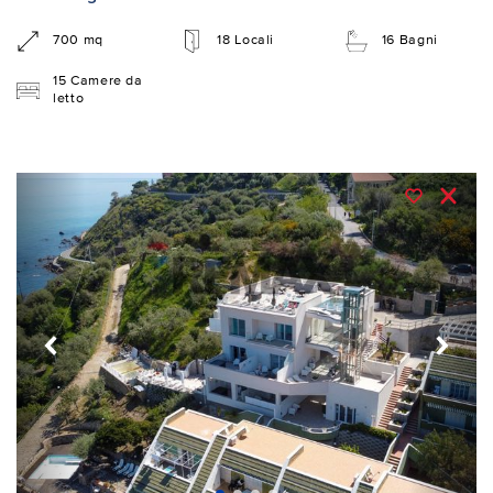
700 mq
18 Locali
16 Bagni
15 Camere da
letto